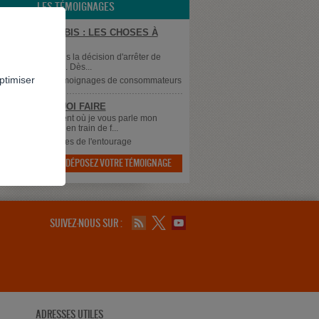
LES TÉMOIGNAGES
ER LE CANNABIS : LES CHOSES À
R
 Il y a peu, j'ai pris la décision d'arrêter de
er du cannabis. Dès...
ptimiser
supprimé
dans
Témoignages de consommateurs
 SAIS PLUS QUOI FAIRE
 à tous, Au moment où je vous parle mon
 qui à 43 ans est en train de f...
dans
Témoignages de l'entourage
DÉPOSEZ VOTRE TÉMOIGNAGE

SUIVEZ-NOUS SUR :
ADRESSES UTILES