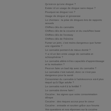
Qu'est-ce qu'une drogue ?
Existe t-il un usage de drogue sans risque ?
Pourquoi se drogue t-on ?
Usage de drogue et grossesse
Le chemsex : la prise de drogues lors de rapports
sexuels
Chiffres clés du cannabis
Chiffres clés de la cocaïne et du crack/free base
Chiffres clés de l'ecstasy
Chiffres clés de l'héroïne
Fumer un joint, c’est moins dangereux que fumer
une cigarette ?
Le cannabis permet-il de mieux dormir ?
Y a t-il un lien entre usage de cannabis et
schizophrénie ?
Le cannabis altère-t-il les capacités d'apprentissage
et la motivation ?
Peut-on faire un bad trip avec du cannabis ?
Le cannabis c'est naturel, donc ce n'est pas
dangereux pour la santé
Consommer du cannabis à l’adolescence est-il plus
risqué qu’à l’âge adulte ?
Le cannabis nuit-il à la fertilité ?
Le cannabis donne faim !
Cocaïne : les signes que votre consommation
dérape
Cocaïne : des risques accrus pour le coeur
Cocaïne : entraide et soutien grâce aux forums
Vos questions et nos réponses sur la cocaïne