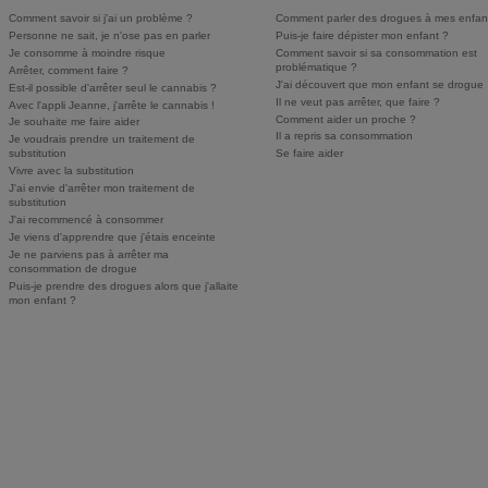
Comment savoir si j'ai un problème ?
Comment parler des drogues à mes enfan
Personne ne sait, je n'ose pas en parler
Puis-je faire dépister mon enfant ?
Je consomme à moindre risque
Comment savoir si sa consommation est
problématique ?
Arrêter, comment faire ?
J'ai découvert que mon enfant se drogue
Est-il possible d'arrêter seul le cannabis ?
Il ne veut pas arrêter, que faire ?
Avec l'appli Jeanne, j'arrête le cannabis !
Comment aider un proche ?
Je souhaite me faire aider
Il a repris sa consommation
Je voudrais prendre un traitement de
substitution
Se faire aider
Vivre avec la substitution
J'ai envie d'arrêter mon traitement de
substitution
J'ai recommencé à consommer
Je viens d'apprendre que j'étais enceinte
Je ne parviens pas à arrêter ma
consommation de drogue
Puis-je prendre des drogues alors que j'allaite
mon enfant ?