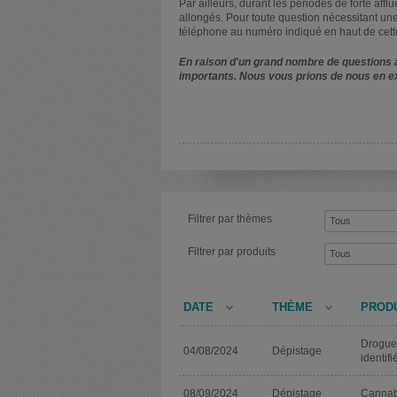
Par ailleurs, durant les périodes de forte affl
allongés. Pour toute question nécessitant une
téléphone au numéro indiqué en haut de cett
En raison d'un grand nombre de questions a
importants. Nous vous prions de nous en e
Filtrer par thèmes
Filtrer par produits
DATE
THÈME
PROD
Drogue
04/08/2024
Dépistage
identifi
08/09/2024
Dépistage
Cannab