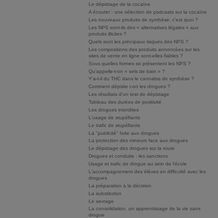
Le dépistage de la cocaïne
A écouter : une sélection de podcasts sur la cocaïne
Les nouveaux produits de synthèse, c’est quoi ?
Les NPS sont-ils des « alternatives légales » aux
produits illicites ?
Quels sont les principaux risques des NPS ?
Les compositions des produits annoncées sur les
sites de vente en ligne sont-elles fiables ?
Sous quelles formes se présentent les NPS ?
Qu’appelle-t-on « sels de bain » ?
Y’a-t-il du THC dans le cannabis de synthèse ?
Comment dépiste t-on les drogues ?
Les résultats d'un test de dépistage
Tableau des durées de positivité
Les drogues interdites
L'usage de stupéfiants
Le trafic de stupéfiants
La "publicité" faite aux drogues
La protection des mineurs face aux drogues
Le dépistage des drogues sur la route
Drogues et conduite : les sanctions
Usage et trafic de drogue au sein de l'école
L'accompagnement des élèves en difficulté avec les
drogues
La préparation à la décision
La substitution
Le sevrage
La consolidation, un apprentissage de la vie sans
drogue