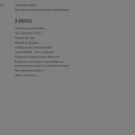
ts ?
Adresses utiles
Recherche professionnelle multicritères
À PROPOS
Conditions générales
Qui sommes-nous ?
Charte du site
Mentions légales
Politique de confidentialité
Accessibilité : non conforme
Rapports d'observation ADALIS
Drogues info service accessible aux
personnes sourdes et malentendantes
Nos documentations
Nous contacter