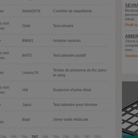
SEVRA
Bonjour
is
Walid2678
Contrôle de stupéfiants
personn
situat...
s non
Profil 
Gmb
Test urinaire
ées
AIMER
e
BB681
Analyse opiacés
J'écris 
complèt
mon...
s non
BATO
Test salivaire positif
claralo
ées
Temps de présence du thc dans
is
Loulou74
le sang
s non
Hdi
Suspicion d'urine dilué
ées
e
Jajou
Test salivaire pour héroïne
Bapt
2eme visite médicale
is
784
785
786
787
788
789
790
791
792
793
...