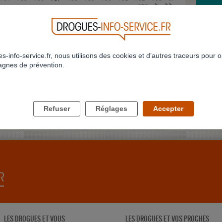
>
>>
973
ARRÊT
SAVOI
Bonjour,
consomm
s-info-service.fr, nous utilisons des cookies et d’autres traceurs pour o
Profil 
gnes de prévention.
JE NE
Bonjour
conjoint
delune
Refuser
Réglages
Accepter
LES DROGUES ET VOUS
LES DROGUES ET VOS PROCHES