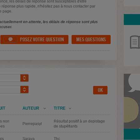
uence, les délais de réponse sont susceptibles d'être
 réponse plus rapide, n'hésitez pas à nous contacter par
e page.
ctuellement en attente, les délais de réponse sont plus
xcuser.
POSEZ VOTRE QUESTION
MES QUESTIONS

UIT
AUTEUR
TITRE
s non
Résultat positif à un depistage
Pierrepasyl
ées
de stupéfiants
is
Saraya
Thc