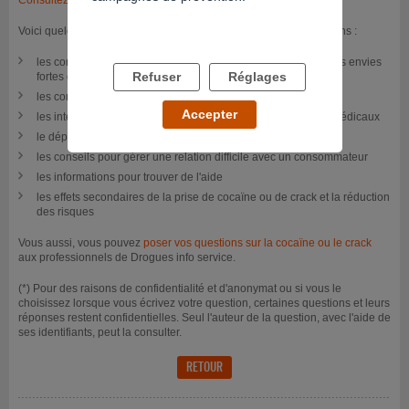
Voici quelques exemples des thèmes abordées dans ces questions :
les conseils pour arrêter la cocaïne et faire face au
craving
(les envies
Refuser
Réglages
fortes d'en reprendre)
les conseils à l'entourage pour essayer d'aide leur proche
Accepter
les interactions de la prise de cocaïne avec des traitements médicaux
le dépistage de la cocaïne
les conseils pour gérer une relation difficile avec un consommateur
les informations pour trouver de l'aide
les effets secondaires de la prise de cocaïne ou de crack et la réduction
des risques
Vous aussi, vous pouvez
poser vos questions sur la cocaïne ou le crack
aux professionnels de Drogues info service.
(*) Pour des raisons de confidentialité et d'anonymat ou si vous le
choisissez lorsque vous écrivez votre question, certaines questions et leurs
réponses restent confidentielles. Seul l'auteur de la question, avec l'aide de
ses identifiants, peut la consulter.
RETOUR