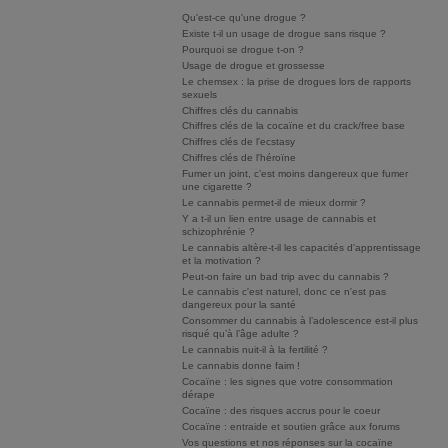
Qu'est-ce qu'une drogue ?
Existe t-il un usage de drogue sans risque ?
Pourquoi se drogue t-on ?
Usage de drogue et grossesse
Le chemsex : la prise de drogues lors de rapports
sexuels
Chiffres clés du cannabis
Chiffres clés de la cocaïne et du crack/free base
Chiffres clés de l'ecstasy
Chiffres clés de l'héroïne
Fumer un joint, c’est moins dangereux que fumer
une cigarette ?
Le cannabis permet-il de mieux dormir ?
Y a t-il un lien entre usage de cannabis et
schizophrénie ?
Le cannabis altère-t-il les capacités d'apprentissage
et la motivation ?
Peut-on faire un bad trip avec du cannabis ?
Le cannabis c'est naturel, donc ce n'est pas
dangereux pour la santé
Consommer du cannabis à l’adolescence est-il plus
risqué qu’à l’âge adulte ?
Le cannabis nuit-il à la fertilité ?
Le cannabis donne faim !
Cocaïne : les signes que votre consommation
dérape
Cocaïne : des risques accrus pour le coeur
Cocaïne : entraide et soutien grâce aux forums
Vos questions et nos réponses sur la cocaïne