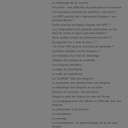
Le dépistage de la cocaïne
A écouter : une sélection de podcasts sur la cocaïne
Les nouveaux produits de synthèse, c’est quoi ?
Les NPS sont-ils des « alternatives légales » aux
produits illicites ?
Quels sont les principaux risques des NPS ?
Les compositions des produits annoncées sur les
sites de vente en ligne sont-elles fiables ?
Sous quelles formes se présentent les NPS ?
Qu’appelle-t-on « sels de bain » ?
Y’a-t-il du THC dans le cannabis de synthèse ?
Comment dépiste t-on les drogues ?
Les résultats d'un test de dépistage
Tableau des durées de positivité
Les drogues interdites
L'usage de stupéfiants
Le trafic de stupéfiants
La "publicité" faite aux drogues
La protection des mineurs face aux drogues
Le dépistage des drogues sur la route
Drogues et conduite : les sanctions
Usage et trafic de drogue au sein de l'école
L'accompagnement des élèves en difficulté avec les
drogues
La préparation à la décision
La substitution
Le sevrage
La consolidation, un apprentissage de la vie sans
drogue