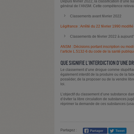
Depuis février 2022, la classification d’une 
général de l’ANSM. Cette compétence relevai
Classements avant février 2022
Légifrance : Arrêté du 22 février 1990 modifi
Classements de février 2022 à aujourd'
ANSM : Décisions portant inscription ou modifi
l’article L.5132-6 du code de la santé publiq
QUE SIGNIFIE L’INTERDICTION D’UNE D
Le classement d’une drogue comme stupéfiant s
également interdit de la produire ou de la fabri
posséder, de la proposer ou de la vendre lib
loi.
L’objectif du classement d’une substance dans 
d’éviter la libre circulation de substances ju
réprimer la demande de ces substances (usage il
Partagez :