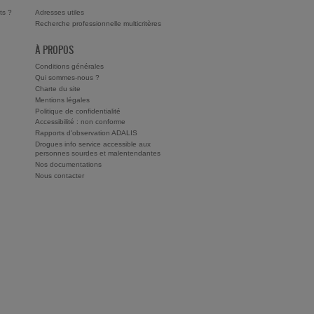
ts ?
Adresses utiles
Recherche professionnelle multicritères
À PROPOS
Conditions générales
Qui sommes-nous ?
Charte du site
Mentions légales
Politique de confidentialité
Accessibilité : non conforme
Rapports d'observation ADALIS
Drogues info service accessible aux
personnes sourdes et malentendantes
Nos documentations
Nous contacter