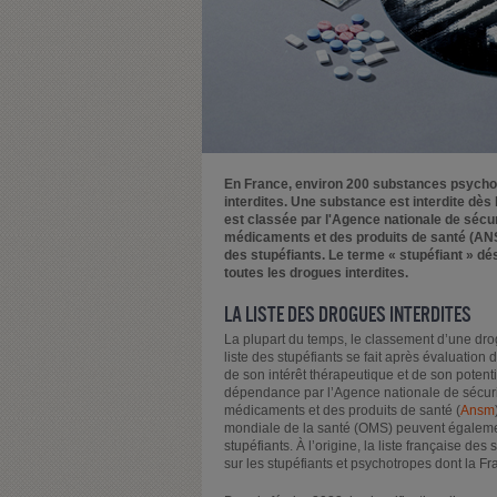
En France, environ 200 substances psycho
interdites. Une substance est interdite dès 
est classée par l'Agence nationale de sécu
médicaments et des produits de santé (ANSM
des stupéfiants. Le terme « stupéfiant » dé
toutes les drogues interdites.
LA LISTE DES DROGUES INTERDITES
La plupart du temps, le classement d’une dr
liste des stupéfiants se fait après évaluation d
de son intérêt thérapeutique et de son potenti
dépendance par l’Agence nationale de sécur
médicaments et des produits de santé (
Ansm
mondiale de la santé (OMS) peuvent égaleme
stupéfiants. À l’origine, la liste française de
sur les stupéfiants et psychotropes dont la Fr