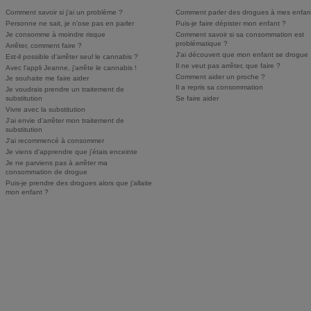
Comment savoir si j'ai un problème ?
Comment parler des drogues à mes enfan
Personne ne sait, je n'ose pas en parler
Puis-je faire dépister mon enfant ?
Je consomme à moindre risque
Comment savoir si sa consommation est
problématique ?
Arrêter, comment faire ?
J'ai découvert que mon enfant se drogue
Est-il possible d'arrêter seul le cannabis ?
Il ne veut pas arrêter, que faire ?
Avec l'appli Jeanne, j'arrête le cannabis !
Comment aider un proche ?
Je souhaite me faire aider
Il a repris sa consommation
Je voudrais prendre un traitement de
substitution
Se faire aider
Vivre avec la substitution
J'ai envie d'arrêter mon traitement de
substitution
J'ai recommencé à consommer
Je viens d'apprendre que j'étais enceinte
Je ne parviens pas à arrêter ma
consommation de drogue
Puis-je prendre des drogues alors que j'allaite
mon enfant ?