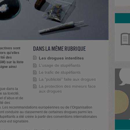
DANS LA MÊME RUBRIQUE
actives sont
lors qu'elles
rité des
Les drogues interdites
) sur la liste
L'usage de stupéfiants
signe ainsi
Le trafic de stupéfiants
La "publicité" faite aux drogues
La protection des mineurs face
ogue dans la
aux drogues
e sa toxicité,
el d’abus et de
ité des
). Les recommandations européennes ou de l’Organisation
nt conduire au classement de certaines drogues parmi les
s stupéfiants a été créée à partir des conventions internationales
ance est signataire.