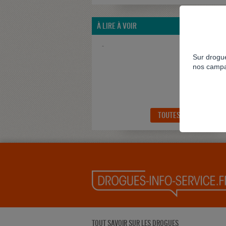
À LIRE À VOIR
-
Sur drogue
nos campa
TOUTES LES RESSOUR
TOUT SAVOIR SUR LES DROGUES