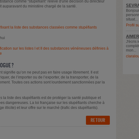
substance comme “stupéfiant” relève d'une décision du directeur
SEVRA
t auparavant du ministère chargé de la santé.
Bonjour
personn
situat...
Profil 
é fixant la liste des substances classées comme stupéfiants
AIMER
hui
J'écris 
complèt
cation sur les listes I et II des substances vénéneuses définies à
mon...
ue
claralo
ROGUE ?
ignifie qu’on ne peut pas en faire usage librement. Il est
quer, de l’importer ou de l’exporter, de la transporter, de la
rement. Toutes ces actions sont lourdement sanctionnées par la
la liste des stupéfiants est de protéger la santé publique et
gées dangereuses. La loi française sur les stupéfiants cherche à
licite) et leur offre sur le marché (trafic des stupéfiants).
RETOUR