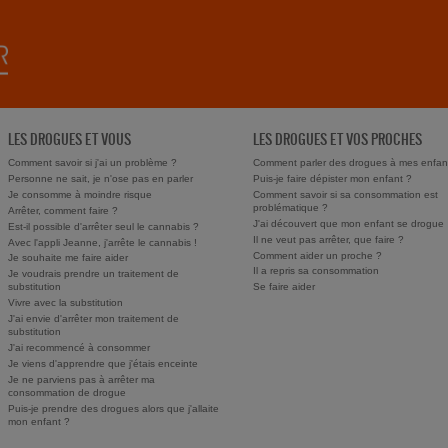
LES DROGUES ET VOUS
LES DROGUES ET VOS PROCHES
Comment savoir si j'ai un problème ?
Comment parler des drogues à mes enfan
Personne ne sait, je n'ose pas en parler
Puis-je faire dépister mon enfant ?
Je consomme à moindre risque
Comment savoir si sa consommation est
problématique ?
Arrêter, comment faire ?
J'ai découvert que mon enfant se drogue
Est-il possible d'arrêter seul le cannabis ?
Il ne veut pas arrêter, que faire ?
Avec l'appli Jeanne, j'arrête le cannabis !
Comment aider un proche ?
Je souhaite me faire aider
Il a repris sa consommation
Je voudrais prendre un traitement de
substitution
Se faire aider
Vivre avec la substitution
J'ai envie d'arrêter mon traitement de
substitution
J'ai recommencé à consommer
Je viens d'apprendre que j'étais enceinte
Je ne parviens pas à arrêter ma
consommation de drogue
Puis-je prendre des drogues alors que j'allaite
mon enfant ?