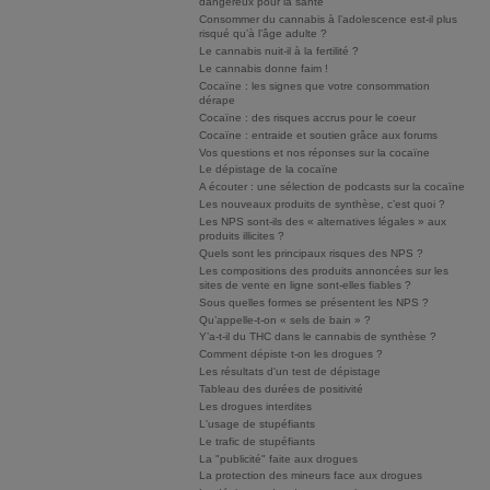
dangereux pour la santé
Consommer du cannabis à l’adolescence est-il plus
risqué qu’à l’âge adulte ?
Le cannabis nuit-il à la fertilité ?
Le cannabis donne faim !
Cocaïne : les signes que votre consommation
dérape
Cocaïne : des risques accrus pour le coeur
Cocaïne : entraide et soutien grâce aux forums
Vos questions et nos réponses sur la cocaïne
Le dépistage de la cocaïne
A écouter : une sélection de podcasts sur la cocaïne
Les nouveaux produits de synthèse, c’est quoi ?
Les NPS sont-ils des « alternatives légales » aux
produits illicites ?
Quels sont les principaux risques des NPS ?
Les compositions des produits annoncées sur les
sites de vente en ligne sont-elles fiables ?
Sous quelles formes se présentent les NPS ?
Qu’appelle-t-on « sels de bain » ?
Y’a-t-il du THC dans le cannabis de synthèse ?
Comment dépiste t-on les drogues ?
Les résultats d'un test de dépistage
Tableau des durées de positivité
Les drogues interdites
L'usage de stupéfiants
Le trafic de stupéfiants
La "publicité" faite aux drogues
La protection des mineurs face aux drogues