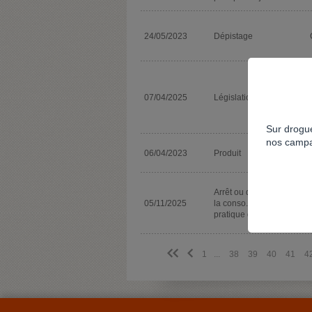
24/05/2023
Dépistage
07/04/2025
Législation
Sur drogue
nos campa
06/04/2023
Produit
Arrêt ou diminution de
05/11/2025
la conso. ou de la
pratique de jeu
<<
<
1
...
38
39
40
41
4