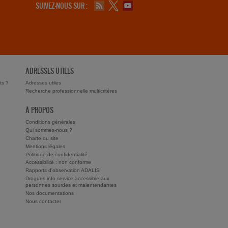
SUIVEZ-NOUS SUR :
ADRESSES UTILES
ts ?
Adresses utiles
Recherche professionnelle multicritères
À PROPOS
Conditions générales
Qui sommes-nous ?
Charte du site
Mentions légales
Politique de confidentialité
Accessibilité : non conforme
Rapports d'observation ADALIS
Drogues info service accessible aux
personnes sourdes et malentendantes
Nos documentations
Nous contacter