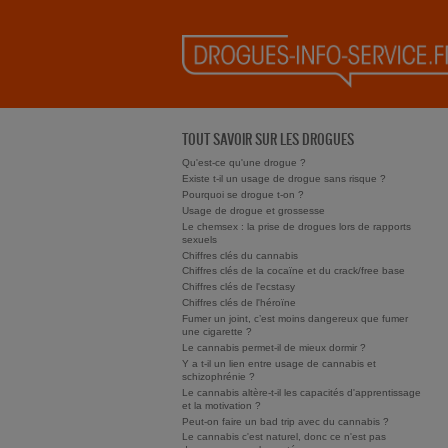
TOUT SAVOIR SUR LES DROGUES
Qu'est-ce qu'une drogue ?
Existe t-il un usage de drogue sans risque ?
Pourquoi se drogue t-on ?
Usage de drogue et grossesse
Le chemsex : la prise de drogues lors de rapports
sexuels
Chiffres clés du cannabis
Chiffres clés de la cocaïne et du crack/free base
Chiffres clés de l'ecstasy
Chiffres clés de l'héroïne
Fumer un joint, c’est moins dangereux que fumer
une cigarette ?
Le cannabis permet-il de mieux dormir ?
Y a t-il un lien entre usage de cannabis et
schizophrénie ?
Le cannabis altère-t-il les capacités d'apprentissage
et la motivation ?
Peut-on faire un bad trip avec du cannabis ?
Le cannabis c'est naturel, donc ce n'est pas