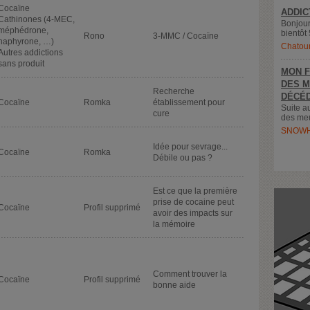
Cocaïne
ADDIC
Cathinones (4-MEC,
Bonjour
méphédrone,
bientôt 
Rono
3-MMC / Cocaïne
naphyrone, …)
Chatou
Autres addictions
sans produit
MON F
DES M
Recherche
DÉCÉD
Cocaïne
Romka
établissement pour
Suite a
cure
des meu
SNOWH
Idée pour sevrage...
Cocaïne
Romka
Débile ou pas ?
Est ce que la première
prise de cocaine peut
Cocaïne
Profil supprimé
avoir des impacts sur
la mémoire
Comment trouver la
Cocaïne
Profil supprimé
bonne aide