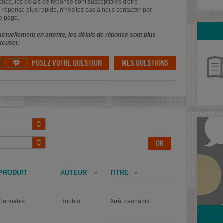
uence, les délais de réponse sont susceptibles d'être
 réponse plus rapide, n'hésitez pas à nous contacter par
e page.
ctuellement en attente, les délais de réponse sont plus
xcuser.
POSEZ VOTRE QUESTION
MES QUESTIONS

PRODUIT
AUTEUR
TITRE
Cannabis
Roubio
Arrêt cannabis