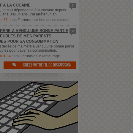
T À LA COCAÏNE
7
, Je suis dépendante à la cocaïne depuis
5 ans. J’ai 34 ans. J’ai arrêter un an...
ne67
dans
Forums pour les consommateurs
RÈRE A VENDU UNE BONNE PARTIE
0
EUBLES DE MES PARENTS
ÉS POUR SA CONSOMMATION
u décès de ma mère a vendu une bonne partie
bles pour payer sa consommation.
ITE84
dans
Forums pour l'entourage
CRÉEZ VOTRE FIL DE DISCUSSION
