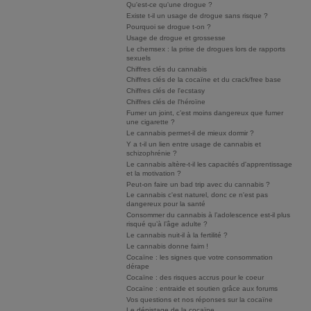
Qu'est-ce qu'une drogue ?
Existe t-il un usage de drogue sans risque ?
Pourquoi se drogue t-on ?
Usage de drogue et grossesse
Le chemsex : la prise de drogues lors de rapports
sexuels
Chiffres clés du cannabis
Chiffres clés de la cocaïne et du crack/free base
Chiffres clés de l'ecstasy
Chiffres clés de l'héroïne
Fumer un joint, c’est moins dangereux que fumer
une cigarette ?
Le cannabis permet-il de mieux dormir ?
Y a t-il un lien entre usage de cannabis et
schizophrénie ?
Le cannabis altère-t-il les capacités d'apprentissage
et la motivation ?
Peut-on faire un bad trip avec du cannabis ?
Le cannabis c'est naturel, donc ce n'est pas
dangereux pour la santé
Consommer du cannabis à l’adolescence est-il plus
risqué qu’à l’âge adulte ?
Le cannabis nuit-il à la fertilité ?
Le cannabis donne faim !
Cocaïne : les signes que votre consommation
dérape
Cocaïne : des risques accrus pour le coeur
Cocaïne : entraide et soutien grâce aux forums
Vos questions et nos réponses sur la cocaïne
Le dépistage de la cocaïne