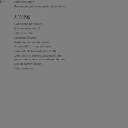
ts ?
Adresses utiles
Recherche professionnelle multicritères
À PROPOS
Conditions générales
Qui sommes-nous ?
Charte du site
Mentions légales
Politique de confidentialité
Accessibilité : non conforme
Rapports d'observation ADALIS
Drogues info service accessible aux
personnes sourdes et malentendantes
Nos documentations
Nous contacter