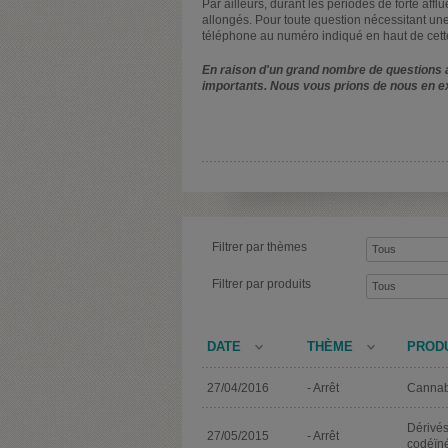
Par ailleurs, durant les périodes de forte affl
allongés. Pour toute question nécessitant une
téléphone au numéro indiqué en haut de cett
En raison d'un grand nombre de questions a
importants. Nous vous prions de nous en e
Filtrer par thèmes
Filtrer par produits
DATE
THÈME
PROD
27/04/2016
- Arrêt
Cannab
Dérivé
27/05/2015
- Arrêt
codéïn