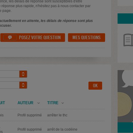
uence, les délais de réponse sont susceptibles d'être
 réponse plus rapide, n'hésitez pas à nous contacter par
e page.
ctuellement en attente, les délais de réponse sont plus
xcuser.
POSEZ VOTRE QUESTION
MES QUESTIONS

UIT
AUTEUR
TITRE
is
Profil supprimé
arrêter le thc
s
Profil supprimé
arrêt de la codéine
és