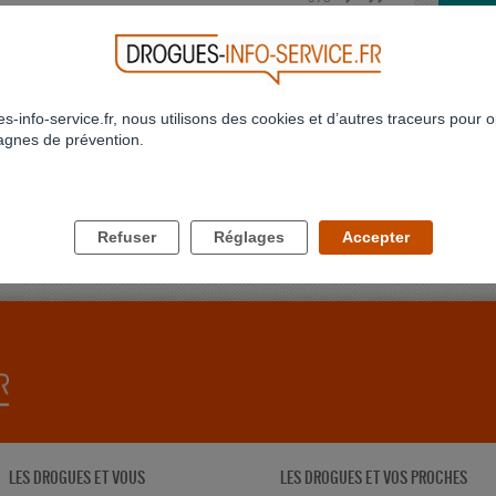
IMPOS
Voici m
ans, voi
Profil 
s-info-service.fr, nous utilisons des cookies et d’autres traceurs pour o
gnes de prévention.
JE NE
Bonjour
conjoint
delune
Refuser
Réglages
Accepter
LES DROGUES ET VOUS
LES DROGUES ET VOS PROCHES