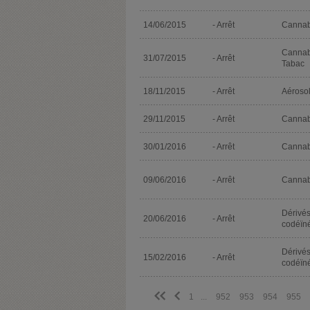
14/06/2015
- Arrêt
Cannab
Cannab
31/07/2015
- Arrêt
Tabac
18/11/2015
- Arrêt
Aéroso
29/11/2015
- Arrêt
Cannab
30/01/2016
- Arrêt
Cannab
09/06/2016
- Arrêt
Cannab
Dérivé
20/06/2016
- Arrêt
codéïn
Dérivé
15/02/2016
- Arrêt
codéïn
<<
<
1
...
952
953
954
955