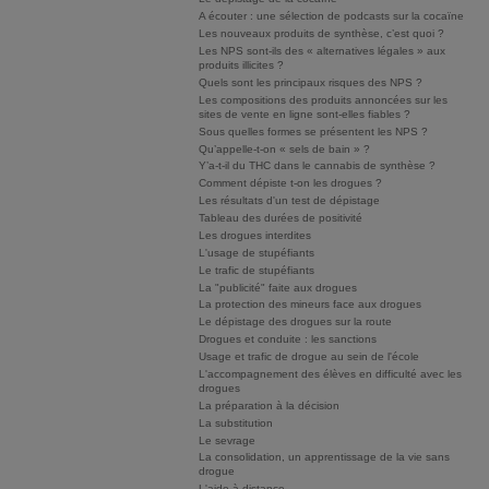
A écouter : une sélection de podcasts sur la cocaïne
Les nouveaux produits de synthèse, c’est quoi ?
Les NPS sont-ils des « alternatives légales » aux
produits illicites ?
Quels sont les principaux risques des NPS ?
Les compositions des produits annoncées sur les
sites de vente en ligne sont-elles fiables ?
Sous quelles formes se présentent les NPS ?
Qu’appelle-t-on « sels de bain » ?
Y’a-t-il du THC dans le cannabis de synthèse ?
Comment dépiste t-on les drogues ?
Les résultats d'un test de dépistage
Tableau des durées de positivité
Les drogues interdites
L'usage de stupéfiants
Le trafic de stupéfiants
La "publicité" faite aux drogues
La protection des mineurs face aux drogues
Le dépistage des drogues sur la route
Drogues et conduite : les sanctions
Usage et trafic de drogue au sein de l'école
L'accompagnement des élèves en difficulté avec les
drogues
La préparation à la décision
La substitution
Le sevrage
La consolidation, un apprentissage de la vie sans
drogue
L'aide à distance