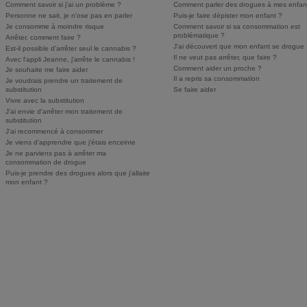
Comment savoir si j'ai un problème ?
Comment parler des drogues à mes enfan
Personne ne sait, je n'ose pas en parler
Puis-je faire dépister mon enfant ?
Je consomme à moindre risque
Comment savoir si sa consommation est
problématique ?
Arrêter, comment faire ?
J'ai découvert que mon enfant se drogue
Est-il possible d'arrêter seul le cannabis ?
Il ne veut pas arrêter, que faire ?
Avec l'appli Jeanne, j'arrête le cannabis !
Comment aider un proche ?
Je souhaite me faire aider
Il a repris sa consommation
Je voudrais prendre un traitement de
substitution
Se faire aider
Vivre avec la substitution
J'ai envie d'arrêter mon traitement de
substitution
J'ai recommencé à consommer
Je viens d'apprendre que j'étais enceinte
Je ne parviens pas à arrêter ma
consommation de drogue
Puis-je prendre des drogues alors que j'allaite
mon enfant ?