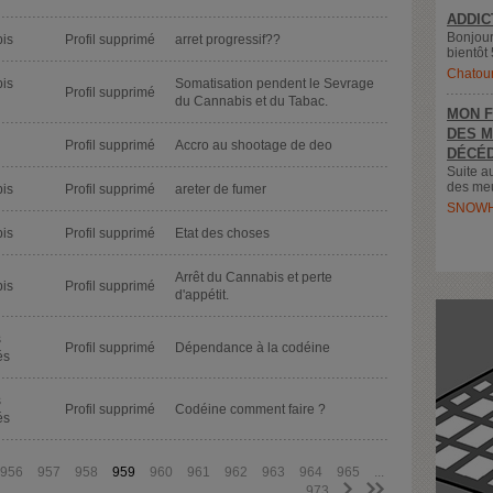
ADDIC
Bonjour
is
Profil supprimé
arret progressif??
bientôt 
Chatou
is
Somatisation pendent le Sevrage
Profil supprimé
du Cannabis et du Tabac.
MON F
DES M
l
Profil supprimé
Accro au shootage de deo
DÉCÉD
Suite a
des meu
is
Profil supprimé
areter de fumer
SNOWH
is
Profil supprimé
Etat des choses
Arrêt du Cannabis et perte
is
Profil supprimé
d'appétit.
s
Profil supprimé
Dépendance à la codéine
és
s
Profil supprimé
Codéine comment faire ?
és
956
957
958
959
960
961
962
963
964
965
...
>
>>
973