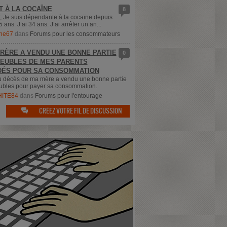
T À LA COCAÏNE
8
, Je suis dépendante à la cocaïne depuis
5 ans. J’ai 34 ans. J’ai arrêter un an...
ne67
dans
Forums pour les consommateurs
RÈRE A VENDU UNE BONNE PARTIE
0
EUBLES DE MES PARENTS
ÉS POUR SA CONSOMMATION
u décès de ma mère a vendu une bonne partie
bles pour payer sa consommation.
ITE84
dans
Forums pour l'entourage
CRÉEZ VOTRE FIL DE DISCUSSION
