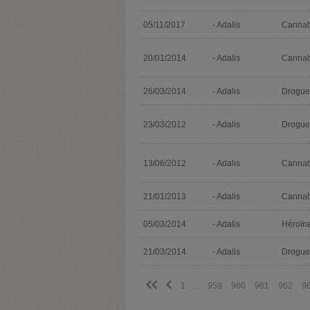
05/11/2017
- Adalis
Cannab
20/01/2014
- Adalis
Cannab
26/03/2014
- Adalis
Drogues
23/03/2012
- Adalis
Drogues
13/06/2012
- Adalis
Cannab
21/01/2013
- Adalis
Cannab
05/03/2014
- Adalis
Héroïn
21/03/2014
- Adalis
Drogues
<<
<
1
...
959
960
961
962
9