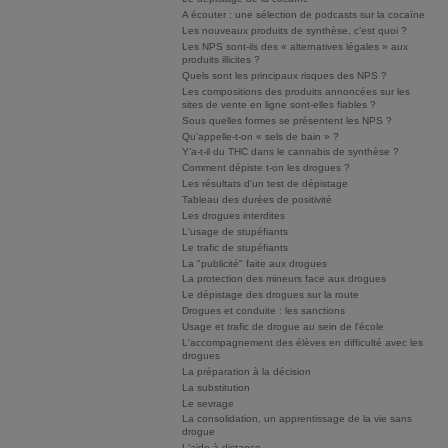
A écouter : une sélection de podcasts sur la cocaïne
Les nouveaux produits de synthèse, c’est quoi ?
Les NPS sont-ils des « alternatives légales » aux
produits illicites ?
Quels sont les principaux risques des NPS ?
Les compositions des produits annoncées sur les
sites de vente en ligne sont-elles fiables ?
Sous quelles formes se présentent les NPS ?
Qu’appelle-t-on « sels de bain » ?
Y’a-t-il du THC dans le cannabis de synthèse ?
Comment dépiste t-on les drogues ?
Les résultats d'un test de dépistage
Tableau des durées de positivité
Les drogues interdites
L'usage de stupéfiants
Le trafic de stupéfiants
La "publicité" faite aux drogues
La protection des mineurs face aux drogues
Le dépistage des drogues sur la route
Drogues et conduite : les sanctions
Usage et trafic de drogue au sein de l'école
L'accompagnement des élèves en difficulté avec les
drogues
La préparation à la décision
La substitution
Le sevrage
La consolidation, un apprentissage de la vie sans
drogue
L'aide à distance