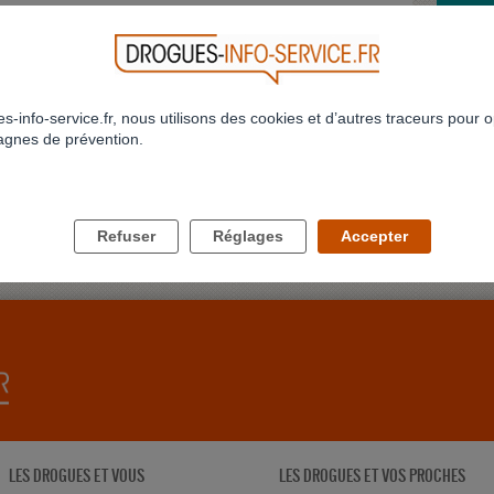
JE ST
Bonjour
habitué
Profil 
s-info-service.fr, nous utilisons des cookies et d’autres traceurs pour o
gnes de prévention.
JE NE
Bonjour
conjoint
delune
Refuser
Réglages
Accepter
LES DROGUES ET VOUS
LES DROGUES ET VOS PROCHES