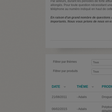
Par ailleurs, durant les périodes de forte affl
allongés. Pour toute question nécessitant une
téléphone au numéro indiqué en haut de cett
En raison d'un grand nombre de questions a
importants. Nous vous prions de nous en e
Filtrer par thèmes
Filtrer par produits
DATE
THÈME
PROD
21/08/2011
- Adalis
Drogues
Polyto
06/02/2015
- Adalis
détaillé