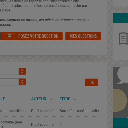
uence, les délais de réponse sont susceptibles d'être
 réponse plus rapide, n'hésitez pas à nous contacter par
e page.
ctuellement en attente, les délais de réponse sont plus
xcuser.
POSEZ VOTRE QUESTION
MES QUESTIONS

UIT
AUTEUR
TITRE
 non identifiées
Profil supprimé
Securité et confidentialité
xicomanie (non
Profil supprimé
?
e)