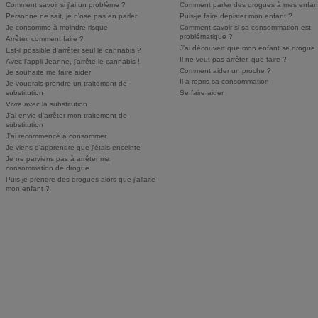
Comment savoir si j'ai un problème ?
Comment parler des drogues à mes enfan
Personne ne sait, je n'ose pas en parler
Puis-je faire dépister mon enfant ?
Je consomme à moindre risque
Comment savoir si sa consommation est
problématique ?
Arrêter, comment faire ?
J'ai découvert que mon enfant se drogue
Est-il possible d'arrêter seul le cannabis ?
Il ne veut pas arrêter, que faire ?
Avec l'appli Jeanne, j'arrête le cannabis !
Comment aider un proche ?
Je souhaite me faire aider
Il a repris sa consommation
Je voudrais prendre un traitement de
substitution
Se faire aider
Vivre avec la substitution
J'ai envie d'arrêter mon traitement de
substitution
J'ai recommencé à consommer
Je viens d'apprendre que j'étais enceinte
Je ne parviens pas à arrêter ma
consommation de drogue
Puis-je prendre des drogues alors que j'allaite
mon enfant ?