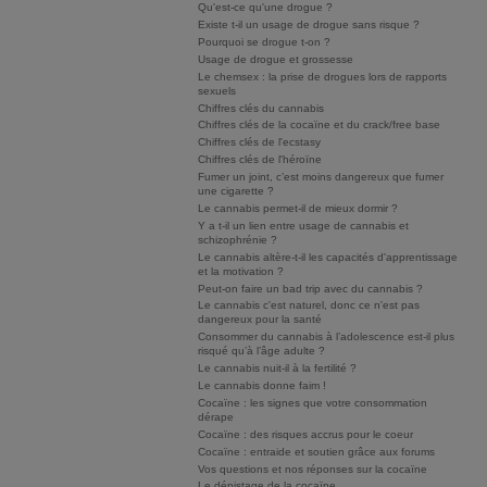
Qu'est-ce qu'une drogue ?
Existe t-il un usage de drogue sans risque ?
Pourquoi se drogue t-on ?
Usage de drogue et grossesse
Le chemsex : la prise de drogues lors de rapports
sexuels
Chiffres clés du cannabis
Chiffres clés de la cocaïne et du crack/free base
Chiffres clés de l'ecstasy
Chiffres clés de l'héroïne
Fumer un joint, c’est moins dangereux que fumer
une cigarette ?
Le cannabis permet-il de mieux dormir ?
Y a t-il un lien entre usage de cannabis et
schizophrénie ?
Le cannabis altère-t-il les capacités d'apprentissage
et la motivation ?
Peut-on faire un bad trip avec du cannabis ?
Le cannabis c'est naturel, donc ce n'est pas
dangereux pour la santé
Consommer du cannabis à l’adolescence est-il plus
risqué qu’à l’âge adulte ?
Le cannabis nuit-il à la fertilité ?
Le cannabis donne faim !
Cocaïne : les signes que votre consommation
dérape
Cocaïne : des risques accrus pour le coeur
Cocaïne : entraide et soutien grâce aux forums
Vos questions et nos réponses sur la cocaïne
Le dépistage de la cocaïne