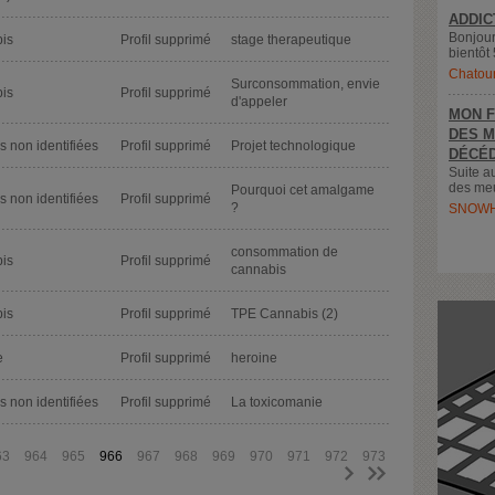
ADDIC
Bonjour
is
Profil supprimé
stage therapeutique
bientôt 
Chatou
Surconsommation, envie
is
Profil supprimé
d'appeler
MON F
DES M
 non identifiées
Profil supprimé
Projet technologique
DÉCÉD
Suite a
des meu
Pourquoi cet amalgame
 non identifiées
Profil supprimé
?
SNOWH
consommation de
is
Profil supprimé
cannabis
is
Profil supprimé
TPE Cannabis (2)
e
Profil supprimé
heroine
 non identifiées
Profil supprimé
La toxicomanie
63
964
965
966
967
968
969
970
971
972
973
>
>>