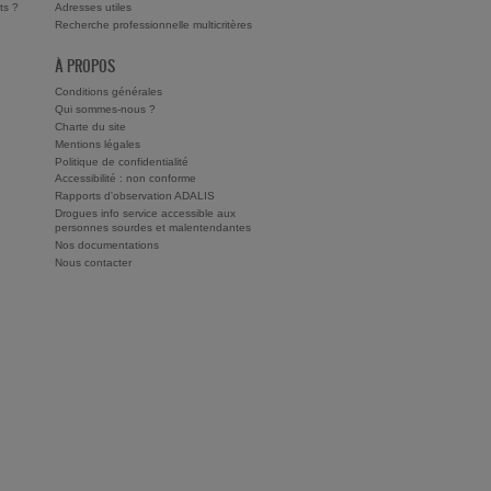
ts ?
Adresses utiles
Recherche professionnelle multicritères
À PROPOS
Conditions générales
Qui sommes-nous ?
Charte du site
Mentions légales
Politique de confidentialité
Accessibilité : non conforme
Rapports d'observation ADALIS
Drogues info service accessible aux
personnes sourdes et malentendantes
Nos documentations
Nous contacter