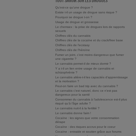
TOUT SAVOIR SUR LES DROGUES
Qu'est-ce qu'une drogue ?
Existe t-il un usage de drogue sans risque ?
Pourquoi se drogue t-on ?
Usage de drogue et grossesse
Le chemsex : la prise de drogues lors de rapports
sexuels
Chiffres clés du cannabis
Chiffres clés de la cocaïne et du crack/free base
Chiffres clés de l'ecstasy
Chiffres clés de l'héroïne
Fumer un joint, c’est moins dangereux que fumer
une cigarette ?
Le cannabis permet-il de mieux dormir ?
Y a t-il un lien entre usage de cannabis et
schizophrénie ?
Le cannabis altère-t-il les capacités d'apprentissage
et la motivation ?
Peut-on faire un bad trip avec du cannabis ?
Le cannabis c'est naturel, donc ce n'est pas
dangereux pour la santé
Consommer du cannabis à l’adolescence est-il plus
risqué qu’à l’âge adulte ?
Le cannabis nuit-il à la fertilité ?
Le cannabis donne faim !
Cocaïne : les signes que votre consommation
dérape
Cocaïne : des risques accrus pour le coeur
Cocaïne : entraide et soutien grâce aux forums