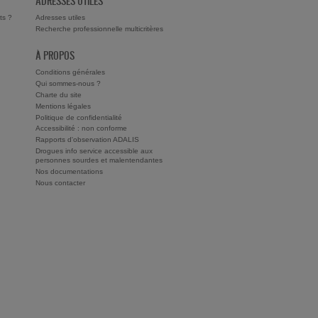
ADRESSES UTILES
ts ?
Adresses utiles
Recherche professionnelle multicritères
À PROPOS
Conditions générales
Qui sommes-nous ?
Charte du site
Mentions légales
Politique de confidentialité
Accessibilité : non conforme
Rapports d'observation ADALIS
Drogues info service accessible aux
personnes sourdes et malentendantes
Nos documentations
Nous contacter