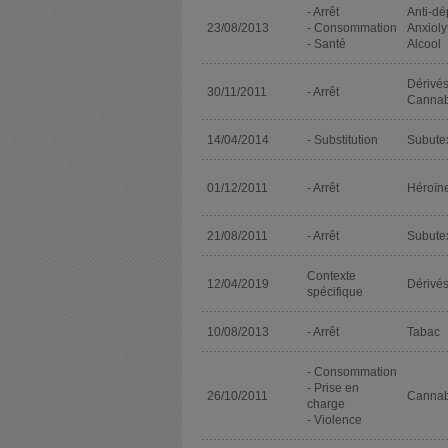
- Arrêt
Anti-dé
23/08/2013
- Consommation
Anxioly
- Santé
Alcool
Dérivé
30/11/2011
- Arrêt
Cannab
14/04/2014
- Substitution
Subute
01/12/2011
- Arrêt
Héroïn
21/08/2011
- Arrêt
Subute
Contexte
12/04/2019
Dérivé
spécifique
10/08/2013
- Arrêt
Tabac
- Consommation
- Prise en
26/10/2011
Cannab
charge
- Violence