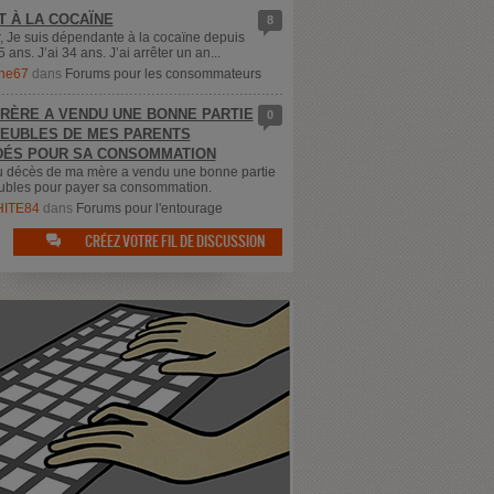
T À LA COCAÏNE
8
, Je suis dépendante à la cocaïne depuis
5 ans. J’ai 34 ans. J’ai arrêter un an...
ne67
dans
Forums pour les consommateurs
RÈRE A VENDU UNE BONNE PARTIE
0
EUBLES DE MES PARENTS
ÉS POUR SA CONSOMMATION
u décès de ma mère a vendu une bonne partie
bles pour payer sa consommation.
ITE84
dans
Forums pour l'entourage
CRÉEZ VOTRE FIL DE DISCUSSION
