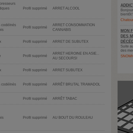
presseurs
ADDIC
tiques
Profil supprimé
ARRET ALCOOL
Bonjour
bientôt 
Chatou
s codéïnés
ARRET CONSOMMATION
Profil supprimé
is
CANNABIS
MON F
DES M
DÉCÉD
x
Profil supprimé
ARRET DE SUBUTEX
Suite a
des meu
ARRET HEROINE EN ASIE...
e
Profil supprimé
SNOWH
AU SECOURS!
x
Profil supprimé
ARRET SUBUTEX
s codéïnés
Profil supprimé
ARRÊT BRUTAL TRAMADOL
Profil supprimé
ARRÊT TABAC
is
Profil supprimé
AU BOUT DU ROULEAU