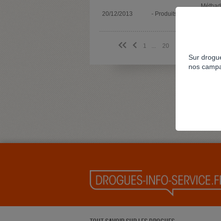
Métha
20/12/2013
- Produits
Autres
médica
<<
<
1
...
20
21
22
23
2
Sur drogue
nos campa