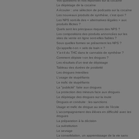
Vos questions et nos réponses sur la cocaïne
Le dépistage de la cocaïne
A écouter : une sélection de podcasts sur la cocaïne
Les nouveaux produits de synthèse, c’est quoi ?
Les NPS sont-ils des « alternatives légales » aux
produits illicites ?
Quels sont les principaux risques des NPS ?
Les compositions des produits annoncées sur les
sites de vente en ligne sont-elles fiables ?
Sous quelles formes se présentent les NPS ?
Qu’appelle-t-on « sels de bain » ?
Y’a-t-il du THC dans le cannabis de synthèse ?
Comment dépiste t-on les drogues ?
Les résultats d'un test de dépistage
Tableau des durées de positivité
Les drogues interdites
L'usage de stupéfiants
Le trafic de stupéfiants
La "publicité" faite aux drogues
La protection des mineurs face aux drogues
Le dépistage des drogues sur la route
Drogues et conduite : les sanctions
Usage et trafic de drogue au sein de l'école
L'accompagnement des élèves en difficulté avec les
drogues
La préparation à la décision
La substitution
Le sevrage
La consolidation, un apprentissage de la vie sans