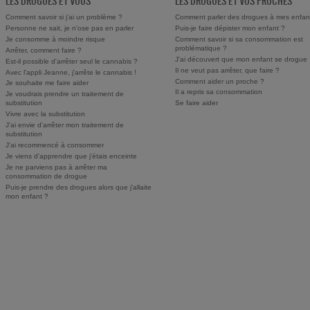
LES DROGUES ET VOUS
LES DROGUES ET VOS PROCHES
Comment savoir si j'ai un problème ?
Comment parler des drogues à mes enfan
Personne ne sait, je n'ose pas en parler
Puis-je faire dépister mon enfant ?
Je consomme à moindre risque
Comment savoir si sa consommation est
problématique ?
Arrêter, comment faire ?
J'ai découvert que mon enfant se drogue
Est-il possible d'arrêter seul le cannabis ?
Il ne veut pas arrêter, que faire ?
Avec l'appli Jeanne, j'arrête le cannabis !
Comment aider un proche ?
Je souhaite me faire aider
Il a repris sa consommation
Je voudrais prendre un traitement de
substitution
Se faire aider
Vivre avec la substitution
J'ai envie d'arrêter mon traitement de
substitution
J'ai recommencé à consommer
Je viens d'apprendre que j'étais enceinte
Je ne parviens pas à arrêter ma
consommation de drogue
Puis-je prendre des drogues alors que j'allaite
mon enfant ?