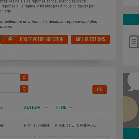
uence, les délais de réponse sont susceptibles d'être
 réponse plus rapide, n'hésitez pas à nous contacter par
e page.
ctuellement en attente, les délais de réponse sont plus
xcuser.
POSEZ VOTRE QUESTION
MES QUESTIONS

UIT
AUTEUR
TITRE
is
Profil supprimé
ARGENT ET CANNABIS