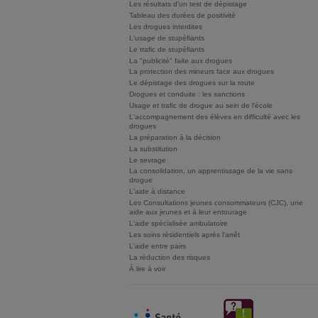
Les résultats d'un test de dépistage
Tableau des durées de positivité
Les drogues interdites
L'usage de stupéfiants
Le trafic de stupéfiants
La "publicité" faite aux drogues
La protection des mineurs face aux drogues
Le dépistage des drogues sur la route
Drogues et conduite : les sanctions
Usage et trafic de drogue au sein de l'école
L'accompagnement des élèves en difficulté avec les
drogues
La préparation à la décision
La substitution
Le sevrage
La consolidation, un apprentissage de la vie sans
drogue
L'aide à distance
Les Consultations jeunes consommateurs (CJC), une
aide aux jeunes et à leur entourage
L'aide spécialisée ambulatoire
Les soins résidentiels après l'arrêt
L'aide entre pairs
La réduction des risques
À lire à voir