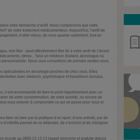
 dans votre démarche d’arrêt. Nous comprenons que votre
rt" de votre traitement médicamenteux. Aujourd'hui, l'arrêt de
angement, d’aller mieux, de vous apaiser autrement, tout en
s, mal-être - peut effectivement être lié à votre arrêt de l’alcool.
médicaments, stress... Seul un médecin (traitant, alcoologue ou
e personnalisée. Nous vous conseillons de prendre rendez-vous.
s spécialisées en alcoologie proches de chez vous. Elles
identielles avec médecin, psychologue et travailleurs sociaux,
il est recommandé de faire le point régulièrement avec un
arler de votre consommation, de votre anxiété, ou encore de
peut vous amener à comprendre ce qui se passe pour vous et
 faire du bien par la pratique d’un sport, d’une activité, par de
 d’intérêts permet de se détendre, de s’enrichir et de s'éloigner
re écoute au 0800.23.13.13 (appel anonyme et gratuite depuis