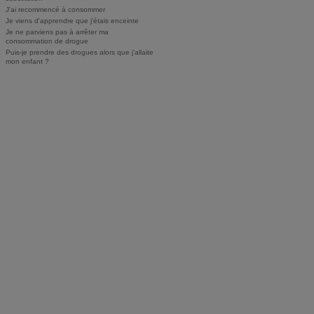
J'ai recommencé à consommer
Je viens d'apprendre que j'étais enceinte
Je ne parviens pas à arrêter ma
consommation de drogue
Puis-je prendre des drogues alors que j'allaite
mon enfant ?