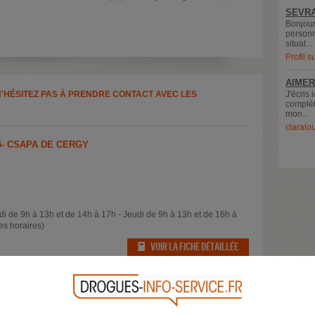
SEVRA
Bonjour
personn
situat...
Profil 
AIMER
N'HÉSITEZ PAS À PRENDRE CONTACT AVEC LES
J'écris 
complèt
mon...
claralo
5- CSAPA DE CERGY
i de 9h à 13h et de 14h à 17h - Jeudi de 9h à 13h et de 16h à
es horaires)
VOIR LA FICHE DÉTAILLÉE