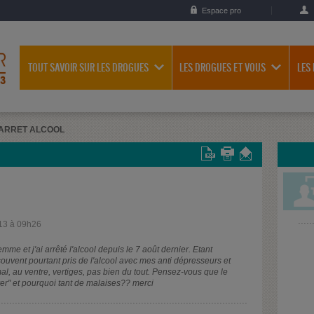
Espace pro
TOUT SAVOIR SUR LES DROGUES
LES DROGUES ET VOUS
LES
ARRET ALCOOL
13 à 09h26
mme et j'ai arrêté l'alcool depuis le 7 août dernier. Etant
ouvent pourtant pris de l'alcool avec mes anti dépresseurs et
mal, au ventre, vertiges, pas bien du tout. Pensez-vous que le
rer" et pourquoi tant de malaises?? merci