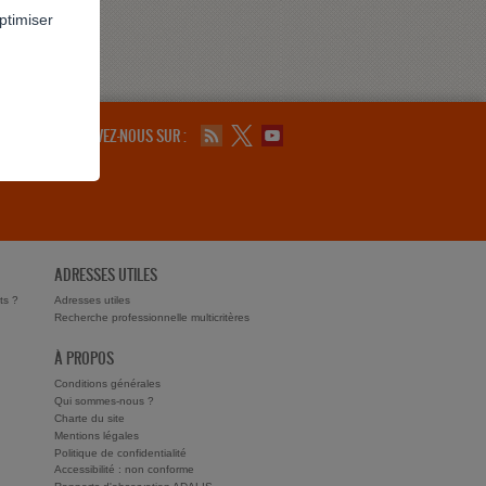
ptimiser
SUIVEZ-NOUS SUR :
ADRESSES UTILES
ts ?
Adresses utiles
Recherche professionnelle multicritères
À PROPOS
Conditions générales
Qui sommes-nous ?
Charte du site
Mentions légales
Politique de confidentialité
Accessibilité : non conforme