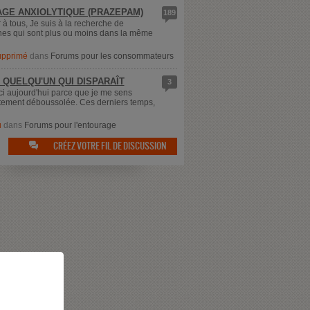
GE ANXIOLYTIQUE (PRAZEPAM)
189
 à tous, Je suis à la recherche de
es qui sont plus ou moins dans la même
supprimé
dans
Forums pour les consommateurs
 QUELQU'UN QUI DISPARAÎT
3
ici aujourd'hui parce que je me sens
ement déboussolée. Ces derniers temps,
u
dans
Forums pour l'entourage
CRÉEZ VOTRE FIL DE DISCUSSION
