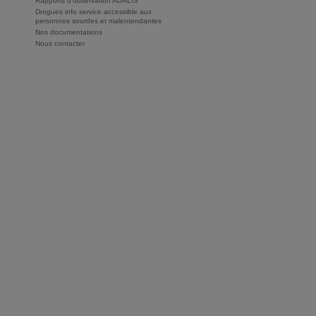
Rapports d'observation ADALIS
Drogues info service accessible aux
personnes sourdes et malentendantes
Nos documentations
Nous contacter