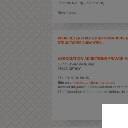
un poste fixe, 7j/7, de 8h à 2h).
Bien à vous.
POUR OBTENIR PLUS D'INFORMATIONS, 
STRUCTURES SUIVANTES :
ASSOCIATION ADDICTIONS FRANCE 9
18 boulevard de la Paix
95800 CERGY
Tél :
01 30 30 50 96
Site web :
www.addictions-france.org
Accueil du public :
Lundi-Mercredi et Vendred
17h (répondeur téléphonique en dehors de c