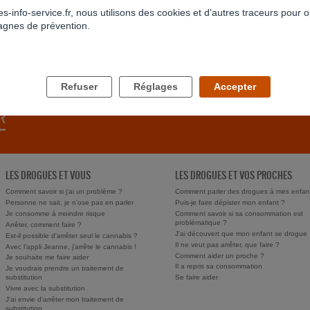
s-info-service.fr, nous utilisons des cookies et d’autres traceurs pour o
gnes de prévention.
RETOUR À LA LISTE
Refuser
Réglages
Accepter
LES DROGUES ET VOUS
LES DROGUES ET VOS PROCHES
Comment savoir si j'ai un problème ?
Comment parler des drogues à mes enfan
Personne ne sait, je n'ose pas en parler
Puis-je faire dépister mon enfant ?
Je consomme à moindre risque
Comment savoir si sa consommation est
problématique ?
Arrêter, comment faire ?
J'ai découvert que mon enfant se drogue
Est-il possible d'arrêter seul le cannabis ?
Il ne veut pas arrêter, que faire ?
Avec l'appli Jeanne, j'arrête le cannabis !
Comment aider un proche ?
Je souhaite me faire aider
Il a repris sa consommation
Je voudrais prendre un traitement de
substitution
Se faire aider
Vivre avec la substitution
J'ai envie d'arrêter mon traitement de
substitution