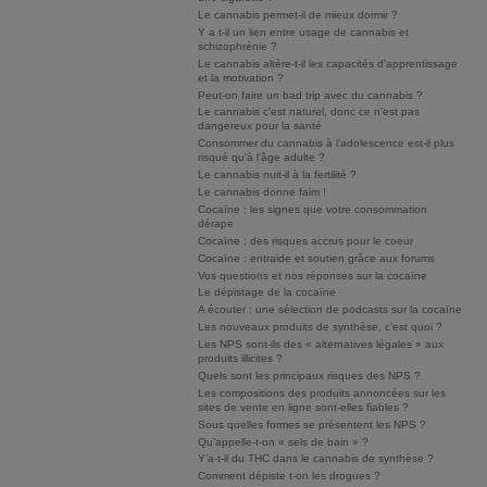
Le cannabis permet-il de mieux dormir ?
Y a t-il un lien entre usage de cannabis et
schizophrénie ?
Le cannabis altère-t-il les capacités d'apprentissage
et la motivation ?
Peut-on faire un bad trip avec du cannabis ?
Le cannabis c'est naturel, donc ce n'est pas
dangereux pour la santé
Consommer du cannabis à l’adolescence est-il plus
risqué qu’à l’âge adulte ?
Le cannabis nuit-il à la fertilité ?
Le cannabis donne faim !
Cocaïne : les signes que votre consommation
dérape
Cocaïne : des risques accrus pour le coeur
Cocaïne : entraide et soutien grâce aux forums
Vos questions et nos réponses sur la cocaïne
Le dépistage de la cocaïne
A écouter : une sélection de podcasts sur la cocaïne
Les nouveaux produits de synthèse, c’est quoi ?
Les NPS sont-ils des « alternatives légales » aux
produits illicites ?
Quels sont les principaux risques des NPS ?
Les compositions des produits annoncées sur les
sites de vente en ligne sont-elles fiables ?
Sous quelles formes se présentent les NPS ?
Qu’appelle-t-on « sels de bain » ?
Y’a-t-il du THC dans le cannabis de synthèse ?
Comment dépiste t-on les drogues ?