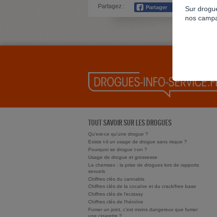
Partagez :
Sur drogue
nos campa
TOUT SAVOIR SUR LES DROGUES
Qu'est-ce qu'une drogue ?
Existe t-il un usage de drogue sans risque ?
Pourquoi se drogue t-on ?
Usage de drogue et grossesse
Le chemsex : la prise de drogues lors de rapports
sexuels
Chiffres clés du cannabis
Chiffres clés de la cocaïne et du crack/free base
Chiffres clés de l'ecstasy
Chiffres clés de l'héroïne
Fumer un joint, c’est moins dangereux que fumer
une cigarette ?