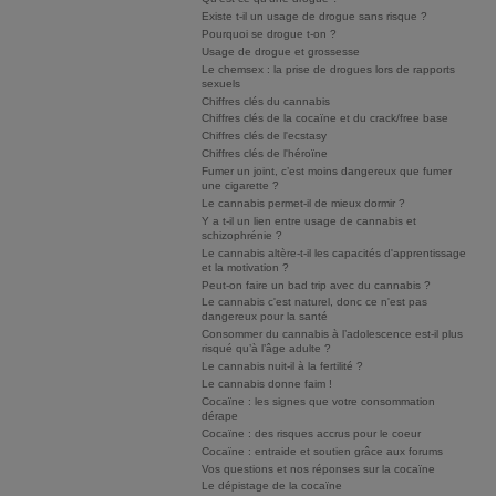
Existe t-il un usage de drogue sans risque ?
Pourquoi se drogue t-on ?
Usage de drogue et grossesse
Le chemsex : la prise de drogues lors de rapports
sexuels
Chiffres clés du cannabis
Chiffres clés de la cocaïne et du crack/free base
Chiffres clés de l'ecstasy
Chiffres clés de l'héroïne
Fumer un joint, c’est moins dangereux que fumer
une cigarette ?
Le cannabis permet-il de mieux dormir ?
Y a t-il un lien entre usage de cannabis et
schizophrénie ?
Le cannabis altère-t-il les capacités d'apprentissage
et la motivation ?
Peut-on faire un bad trip avec du cannabis ?
Le cannabis c'est naturel, donc ce n'est pas
dangereux pour la santé
Consommer du cannabis à l’adolescence est-il plus
risqué qu’à l’âge adulte ?
Le cannabis nuit-il à la fertilité ?
Le cannabis donne faim !
Cocaïne : les signes que votre consommation
dérape
Cocaïne : des risques accrus pour le coeur
Cocaïne : entraide et soutien grâce aux forums
Vos questions et nos réponses sur la cocaïne
Le dépistage de la cocaïne