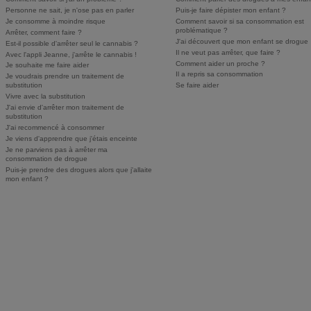
Personne ne sait, je n'ose pas en parler
Puis-je faire dépister mon enfant ?
Je consomme à moindre risque
Comment savoir si sa consommation est
problématique ?
Arrêter, comment faire ?
J'ai découvert que mon enfant se drogue
Est-il possible d'arrêter seul le cannabis ?
Il ne veut pas arrêter, que faire ?
Avec l'appli Jeanne, j'arrête le cannabis !
Comment aider un proche ?
Je souhaite me faire aider
Il a repris sa consommation
Je voudrais prendre un traitement de
substitution
Se faire aider
Vivre avec la substitution
J'ai envie d'arrêter mon traitement de
substitution
J'ai recommencé à consommer
Je viens d'apprendre que j'étais enceinte
Je ne parviens pas à arrêter ma
consommation de drogue
Puis-je prendre des drogues alors que j'allaite
mon enfant ?