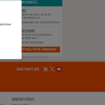
LES TÉMOIGNAGES
ER LE CANNABIS
 L'envie de témoigner me vient car je lis
p de témoignage de femme al...
supprimé
dans
Témoignages de consommateurs
ptimiser
 SAIS PLUS QUOI FAIRE
 à tous, Au moment où je vous parle mon
 qui à 43 ans est en train de f...
dans
Témoignages de l'entourage
DÉPOSEZ VOTRE TÉMOIGNAGE

SUIVEZ-NOUS SUR :
ADRESSES UTILES
ts ?
Adresses utiles