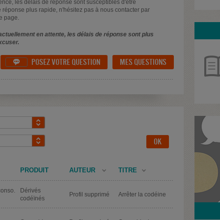
uence, les délais de réponse sont susceptibles d'être
 réponse plus rapide, n'hésitez pas à nous contacter par
e page.
ctuellement en attente, les délais de réponse sont plus
xcuser.
POSEZ VOTRE QUESTION
MES QUESTIONS

PRODUIT
AUTEUR
TITRE
conso.
Dérivés
Profil supprimé
Arrêter la codéine
codéïnés