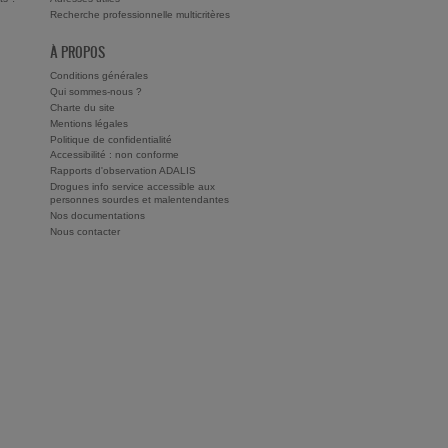
Recherche professionnelle multicritères
À PROPOS
Conditions générales
Qui sommes-nous ?
Charte du site
Mentions légales
Politique de confidentialité
Accessibilité : non conforme
Rapports d'observation ADALIS
Drogues info service accessible aux
personnes sourdes et malentendantes
Nos documentations
Nous contacter