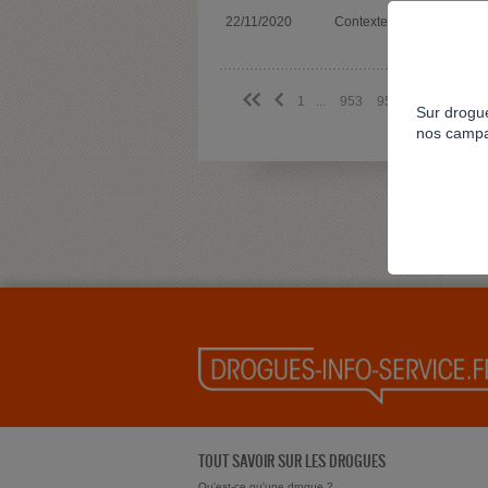
22/11/2020
Contexte spécifique
<<
<
1
...
953
954
955
956
Sur drogue
nos campa
TOUT SAVOIR SUR LES DROGUES
Qu'est-ce qu'une drogue ?