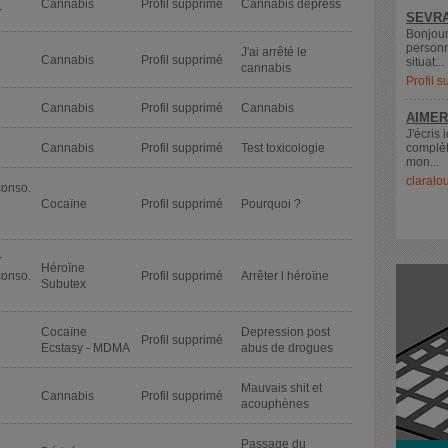
Cannabis
Profil supprimé
Cannabis depress
r
SEVRA
Bonjour
personn
J'ai arrêté le
Cannabis
Profil supprimé
situat...
cannabis
Profil 
Cannabis
Profil supprimé
Cannabis
AIMER
J'écris 
Cannabis
Profil supprimé
Test toxicologie
complèt
mon...
claralo
conso.
Cocaïne
Profil supprimé
Pourquoi ?
r
Héroïne
conso.
Profil supprimé
Arrêter l héroïne
Subutex
Cocaïne
Depression post
Profil supprimé
Ecstasy - MDMA
abus de drogues
Mauvais shit et
Cannabis
Profil supprimé
acouphènes
Passage du