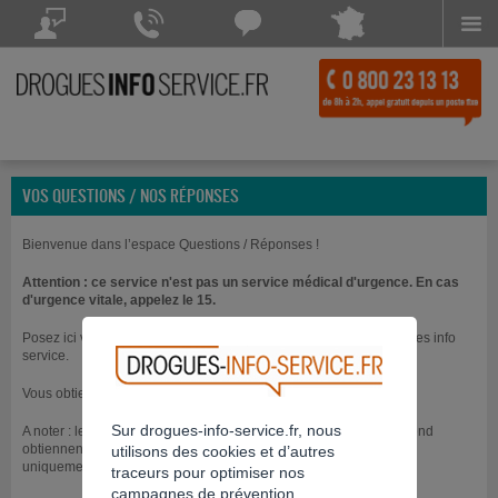
Menu
Drogues Info Service répond à vos questions
Drogues Info Service répond
Chattez avec
à vos appels 7 jours sur 7
Drogues Info Service
POSEZ VOTRE QUESTION
CONTACTEZ-NOUS
Chat indisponible
VOS QUESTIONS / NOS RÉPONSES
Bienvenue dans l’espace Questions / Réponses !
Attention : ce service n'est pas un service médical d'urgence. En cas
d'urgence vitale, appelez le 15.
Posez ici vos questions directement aux professionnels de Drogues info
service.
Vous obtiendrez une réponse dans les jours qui suivent.
Sur drogues-info-service.fr, nous
A noter : les questions posées le vendredi soir et durant le week-end
obtiennent généralement une réponse à partir du lundi suivant
utilisons des cookies et d’autres
uniquement.
traceurs pour optimiser nos
campagnes de prévention.