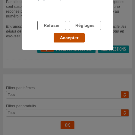
Par ailleurs, durant les périodes de forte affluence, les délais de réponse
sont susceptibles d'être allongés. Pour toute question nécessitant une
réponse plus rapide, n'hésitez pas à nous contacter par téléphone au
numéro indiqué en haut de cette page.
Refuser
Réglages
En raison d'un grand nombre de questions actuellement en attente, les
délais de réponse sont plus importants. Nous vous prions de nous en
excuser.
Accepter
POSEZ VOTRE QUESTION
MES QUESTIONS

Filtrer par thèmes
Filtrer par produits