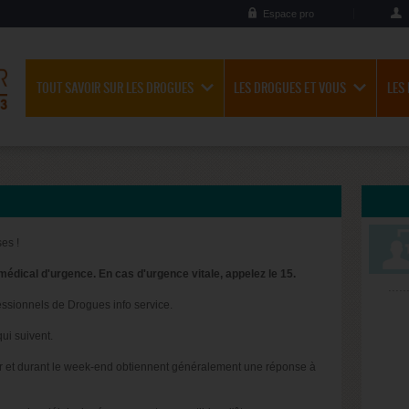
Espace pro
TOUT SAVOIR SUR LES DROGUES
LES DROGUES ET VOUS
LES
es !
médical d'urgence. En cas d'urgence vitale, appelez le 15.
essionnels de Drogues info service.
ui suivent.
oir et durant le week-end obtiennent généralement une réponse à