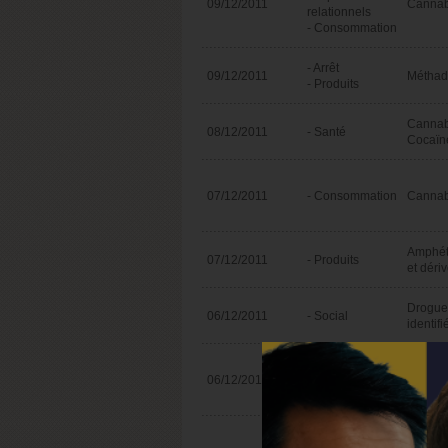
09/12/2011
Cannab
relationnels
- Consommation
- Arrêt
09/12/2011
Métha
- Produits
Cannab
08/12/2011
- Santé
Cocaïn
07/12/2011
- Consommation
Cannab
Amphét
07/12/2011
- Produits
et déri
Drogue
06/12/2011
- Social
identifi
- Aspects
06/12/2011
relationnels
Alcool
- Consommation
- Aspects