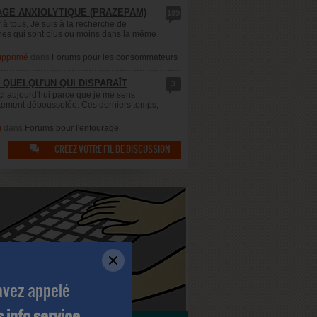
GE ANXIOLYTIQUE (PRAZEPAM)
189
 à tous, Je suis à la recherche de
es qui sont plus ou moins dans la même
supprimé
dans
Forums pour les consommateurs
 QUELQU'UN QUI DISPARAÎT
3
ici aujourd'hui parce que je me sens
ement déboussolée. Ces derniers temps,
u
dans
Forums pour l'entourage
CRÉEZ VOTRE FIL DE DISCUSSION

avez appelé