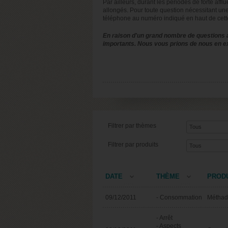
Par ailleurs, durant les périodes de forte affl
allongés. Pour toute question nécessitant une
téléphone au numéro indiqué en haut de cett
En raison d'un grand nombre de questions a
importants. Nous vous prions de nous en e
Filtrer par thèmes
Filtrer par produits
DATE
THÈME
PROD
09/12/2011
- Consommation
Métha
- Arrêt
- Aspects