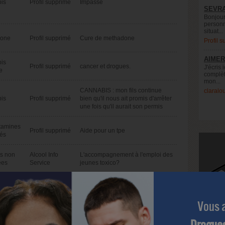
is
Profil supprimé
Impasse
SEVRA
Bonjour
personn
situat...
done
Profil supprimé
Cure de methadone
Profil 
AIMER
is
Profil supprimé
cancer et drogues.
J'écris 
e
complèt
mon...
CANNABIS : mon fils continue
claralo
is
Profil supprimé
bien qu'il nous ait promis d'arrêter
une fois qu'il aurait son permis
amines
Profil supprimé
Aide pour un tpe
vés
s non
Alcool Info
L'accompagnement à l'emploi des
ées
Service
jeunes toxico?
Mon père, cet alcoolique
Profil supprimé
manipulateur...
Vous 