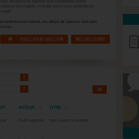
uence, les délais de réponse sont susceptibles d'être
 réponse plus rapide, n'hésitez pas à nous contacter par
e page.
ctuellement en attente, les délais de réponse sont plus
xcuser.
POSEZ VOTRE QUESTION
MES QUESTIONS

UIT
AUTEUR
TITRE
done
Profil supprimé
mon conjoint a rechuté