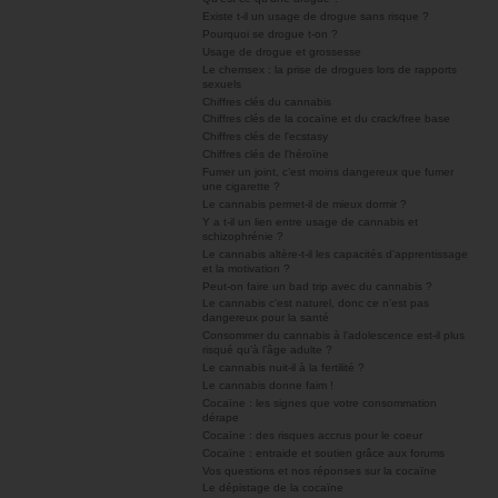
Existe t-il un usage de drogue sans risque ?
Pourquoi se drogue t-on ?
Usage de drogue et grossesse
Le chemsex : la prise de drogues lors de rapports
sexuels
Chiffres clés du cannabis
Chiffres clés de la cocaïne et du crack/free base
Chiffres clés de l'ecstasy
Chiffres clés de l'héroïne
Fumer un joint, c’est moins dangereux que fumer
une cigarette ?
Le cannabis permet-il de mieux dormir ?
Y a t-il un lien entre usage de cannabis et
schizophrénie ?
Le cannabis altère-t-il les capacités d'apprentissage
et la motivation ?
Peut-on faire un bad trip avec du cannabis ?
Le cannabis c'est naturel, donc ce n'est pas
dangereux pour la santé
Consommer du cannabis à l’adolescence est-il plus
risqué qu’à l’âge adulte ?
Le cannabis nuit-il à la fertilité ?
Le cannabis donne faim !
Cocaïne : les signes que votre consommation
dérape
Cocaïne : des risques accrus pour le coeur
Cocaïne : entraide et soutien grâce aux forums
Vos questions et nos réponses sur la cocaïne
Le dépistage de la cocaïne