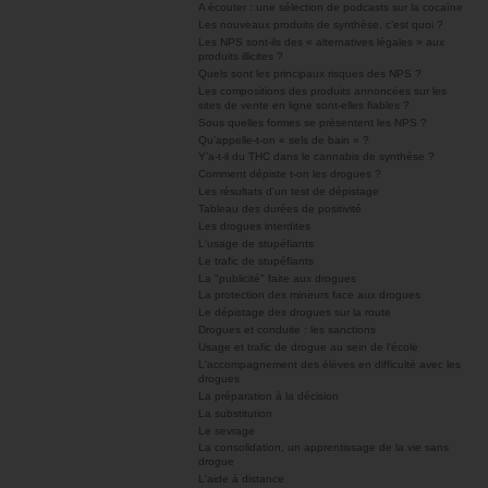
A écouter : une sélection de podcasts sur la cocaïne
Les nouveaux produits de synthèse, c’est quoi ?
Les NPS sont-ils des « alternatives légales » aux
produits illicites ?
Quels sont les principaux risques des NPS ?
Les compositions des produits annoncées sur les
sites de vente en ligne sont-elles fiables ?
Sous quelles formes se présentent les NPS ?
Qu’appelle-t-on « sels de bain » ?
Y’a-t-il du THC dans le cannabis de synthèse ?
Comment dépiste t-on les drogues ?
Les résultats d'un test de dépistage
Tableau des durées de positivité
Les drogues interdites
L'usage de stupéfiants
Le trafic de stupéfiants
La "publicité" faite aux drogues
La protection des mineurs face aux drogues
Le dépistage des drogues sur la route
Drogues et conduite : les sanctions
Usage et trafic de drogue au sein de l'école
L'accompagnement des élèves en difficulté avec les
drogues
La préparation à la décision
La substitution
Le sevrage
La consolidation, un apprentissage de la vie sans
drogue
L'aide à distance