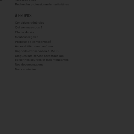
Recherche professionnelle multicritères
À PROPOS
Conditions générales
Qui sommes-nous ?
Charte du site
Mentions légales
Politique de confidentialité
Accessibilité : non conforme
Rapports d'observation ADALIS
Drogues info service accessible aux
personnes sourdes et malentendantes
Nos documentations
Nous contacter