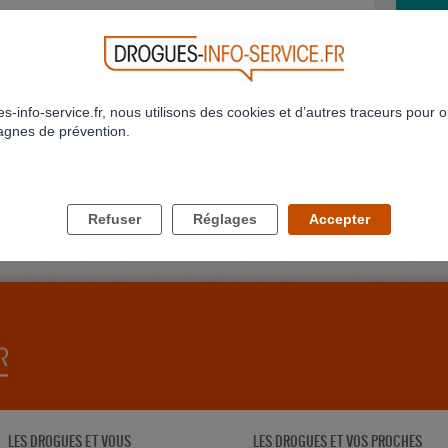
740
741
742
743
744
745
746
747
748
749
...
ARRÊT
>
>>
973
SAVOI
Bonjour,
consomm
s-info-service.fr, nous utilisons des cookies et d’autres traceurs pour o
Profil 
gnes de prévention.
JE NE
Bonjour
conjoint
delune
Refuser
Réglages
Accepter
LES DROGUES ET VOUS
LES DROGUES ET VOS PROCHES