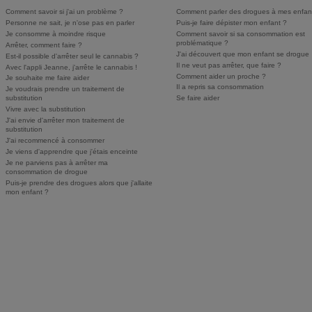
Comment savoir si j'ai un problème ?
Comment parler des drogues à mes enfan
Personne ne sait, je n'ose pas en parler
Puis-je faire dépister mon enfant ?
Je consomme à moindre risque
Comment savoir si sa consommation est
problématique ?
Arrêter, comment faire ?
J'ai découvert que mon enfant se drogue
Est-il possible d'arrêter seul le cannabis ?
Il ne veut pas arrêter, que faire ?
Avec l'appli Jeanne, j'arrête le cannabis !
Comment aider un proche ?
Je souhaite me faire aider
Il a repris sa consommation
Je voudrais prendre un traitement de
substitution
Se faire aider
Vivre avec la substitution
J'ai envie d'arrêter mon traitement de
substitution
J'ai recommencé à consommer
Je viens d'apprendre que j'étais enceinte
Je ne parviens pas à arrêter ma
consommation de drogue
Puis-je prendre des drogues alors que j'allaite
mon enfant ?