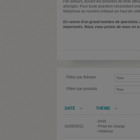
Par ailleurs, durant les périodes de forte affl
allongés. Pour toute question nécessitant une
téléphone au numéro indiqué en haut de cett
En raison d'un grand nombre de questions a
importants. Nous vous prions de nous en e
Filtrer par thèmes
Filtrer par produits
DATE
THÈME
- Arrêt
02/08/2011
- Prise en charge
- Violence