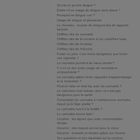
Qu'est-ce qu'une drogue ?
Existe t-il un usage de drogue sans risque ?
Pourquoi se drogue t-on ?
Usage de drogue et grossesse
Le chemsex : la prise de drogues lors de rapports
sexuels
Chiffres clés du cannabis
Chiffres clés de la cocaïne et du crack/free base
Chiffres clés de l'ecstasy
Chiffres clés de l'héroïne
Fumer un joint, c’est moins dangereux que fumer
une cigarette ?
Le cannabis permet-il de mieux dormir ?
Y a t-il un lien entre usage de cannabis et
schizophrénie ?
Le cannabis altère-t-il les capacités d'apprentissage
et la motivation ?
Peut-on faire un bad trip avec du cannabis ?
Le cannabis c'est naturel, donc ce n'est pas
dangereux pour la santé
Consommer du cannabis à l’adolescence est-il plus
risqué qu’à l’âge adulte ?
Le cannabis nuit-il à la fertilité ?
Le cannabis donne faim !
Cocaïne : les signes que votre consommation
dérape
Cocaïne : des risques accrus pour le coeur
Cocaïne : entraide et soutien grâce aux forums
Vos questions et nos réponses sur la cocaïne