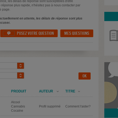
uence, les délais de réponse sont susceptibles d'être
 réponse plus rapide, n'hésitez pas à nous contacter par
e page.
ctuellement en attente, les délais de réponse sont plus
xcuser.
POSEZ VOTRE QUESTION
MES QUESTIONS

PRODUIT
AUTEUR
TITRE
Alcool
Cannabis
Profil supprimé
Comment l'aider?
Cocaïne