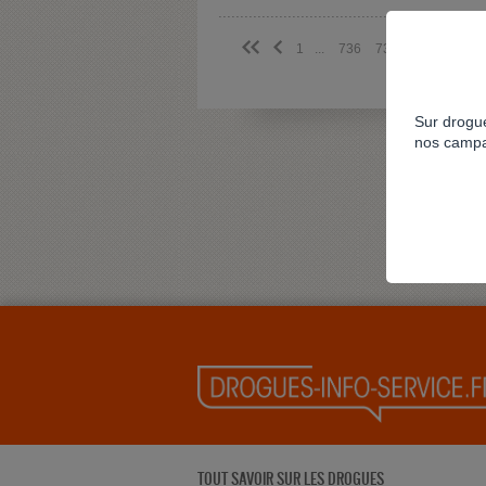
<<
<
1
...
736
737
738
739
Sur drogue
nos campa
TOUT SAVOIR SUR LES DROGUES