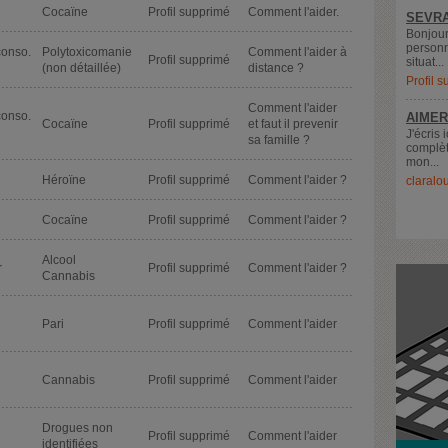
Cocaïne
Profil supprimé
Comment l'aider.
SEVRA
Bonjour
personn
conso.
Polytoxicomanie
Comment l'aider à
Profil supprimé
situat...
(non détaillée)
distance ?
Profil 
Comment l'aider
conso.
AIMER
Cocaïne
Profil supprimé
et faut il prevenir
J'écris 
sa famille ?
complèt
mon...
Héroïne
Profil supprimé
Comment l'aider ?
claralo
Cocaïne
Profil supprimé
Comment l'aider ?
Alcool
r
Profil supprimé
Comment l'aider ?
Cannabis
Pari
Profil supprimé
Comment l'aider
Cannabis
Profil supprimé
Comment l'aider
Drogues non
Profil supprimé
Comment l'aider
identifiées