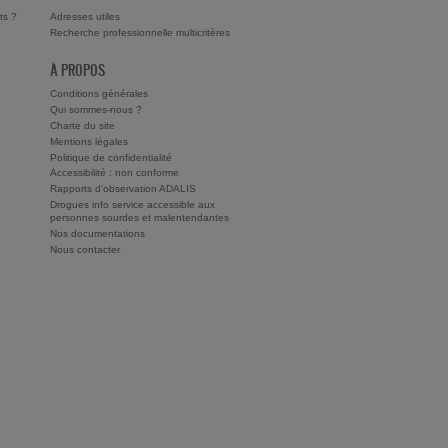
ts ?
Adresses utiles
Recherche professionnelle multicritères
À PROPOS
Conditions générales
Qui sommes-nous ?
Charte du site
Mentions légales
Politique de confidentialité
Accessibilité : non conforme
Rapports d'observation ADALIS
Drogues info service accessible aux
personnes sourdes et malentendantes
Nos documentations
Nous contacter