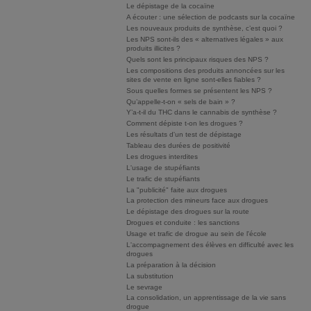
Le dépistage de la cocaïne
A écouter : une sélection de podcasts sur la cocaïne
Les nouveaux produits de synthèse, c’est quoi ?
Les NPS sont-ils des « alternatives légales » aux
produits illicites ?
Quels sont les principaux risques des NPS ?
Les compositions des produits annoncées sur les
sites de vente en ligne sont-elles fiables ?
Sous quelles formes se présentent les NPS ?
Qu’appelle-t-on « sels de bain » ?
Y’a-t-il du THC dans le cannabis de synthèse ?
Comment dépiste t-on les drogues ?
Les résultats d'un test de dépistage
Tableau des durées de positivité
Les drogues interdites
L'usage de stupéfiants
Le trafic de stupéfiants
La "publicité" faite aux drogues
La protection des mineurs face aux drogues
Le dépistage des drogues sur la route
Drogues et conduite : les sanctions
Usage et trafic de drogue au sein de l'école
L'accompagnement des élèves en difficulté avec les
drogues
La préparation à la décision
La substitution
Le sevrage
La consolidation, un apprentissage de la vie sans
drogue