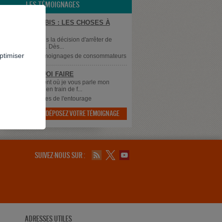
LES TÉMOIGNAGES
ER LE CANNABIS : LES CHOSES À
R
 Il y a peu, j'ai pris la décision d'arrêter de
er du cannabis. Dès...
ptimiser
supprimé
dans
Témoignages de consommateurs
 SAIS PLUS QUOI FAIRE
 à tous, Au moment où je vous parle mon
 qui à 43 ans est en train de f...
dans
Témoignages de l'entourage
DÉPOSEZ VOTRE TÉMOIGNAGE

SUIVEZ-NOUS SUR :
ADRESSES UTILES