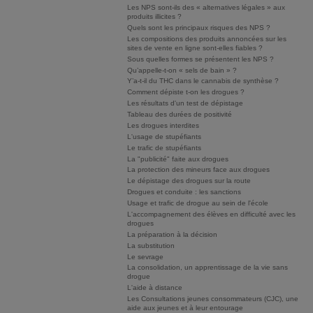
Les NPS sont-ils des « alternatives légales » aux
produits illicites ?
Quels sont les principaux risques des NPS ?
Les compositions des produits annoncées sur les
sites de vente en ligne sont-elles fiables ?
Sous quelles formes se présentent les NPS ?
Qu’appelle-t-on « sels de bain » ?
Y’a-t-il du THC dans le cannabis de synthèse ?
Comment dépiste t-on les drogues ?
Les résultats d'un test de dépistage
Tableau des durées de positivité
Les drogues interdites
L'usage de stupéfiants
Le trafic de stupéfiants
La "publicité" faite aux drogues
La protection des mineurs face aux drogues
Le dépistage des drogues sur la route
Drogues et conduite : les sanctions
Usage et trafic de drogue au sein de l'école
L'accompagnement des élèves en difficulté avec les
drogues
La préparation à la décision
La substitution
Le sevrage
La consolidation, un apprentissage de la vie sans
drogue
L'aide à distance
Les Consultations jeunes consommateurs (CJC), une
aide aux jeunes et à leur entourage