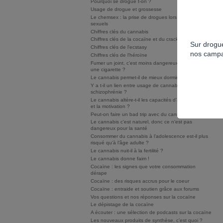
Pourquoi se drogue t-on ?
Usage de drogue et grossesse
Le chemsex : la prise de drogues lors de rapports
sexuels
Chiffres clés du cannabis
Chiffres clés de la cocaïne et du crack/free base
Sur drogue
Chiffres clés de l'ecstasy
nos campa
Chiffres clés de l'héroïne
Fumer un joint, c’est moins dangereux que fumer
une cigarette ?
Le cannabis permet-il de mieux dormir ?
Y a t-il un lien entre usage de cannabis et
schizophrénie ?
Le cannabis altère-t-il les capacités d'apprentissage
et la motivation ?
Peut-on faire un bad trip avec du cannabis ?
Le cannabis c'est naturel, donc ce n'est pas
dangereux pour la santé
Consommer du cannabis à l’adolescence est-il plus
risqué qu’à l’âge adulte ?
Le cannabis nuit-il à la fertilité ?
Le cannabis donne faim !
Cocaïne : les signes que votre consommation
dérape
Cocaïne : des risques accrus pour le coeur
Cocaïne : entraide et soutien grâce aux forums
Vos questions et nos réponses sur la cocaïne
Le dépistage de la cocaïne
A écouter : une sélection de podcasts sur la cocaïne
Les nouveaux produits de synthèse, c’est quoi ?