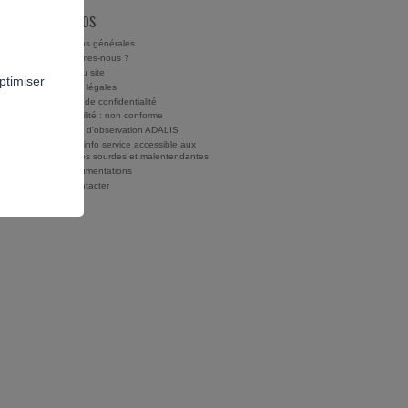
À PROPOS
Conditions générales
Qui sommes-nous ?
Charte du site
ptimiser
Mentions légales
Politique de confidentialité
Accessibilité : non conforme
Rapports d'observation ADALIS
Drogues info service accessible aux
personnes sourdes et malentendantes
Nos documentations
Nous contacter