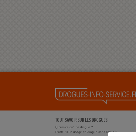
TOUT SAVOIR SUR LES DROGUES
Qu'est-ce qu'une drogue ?
Existe t-il un usage de drogue sans risque ?