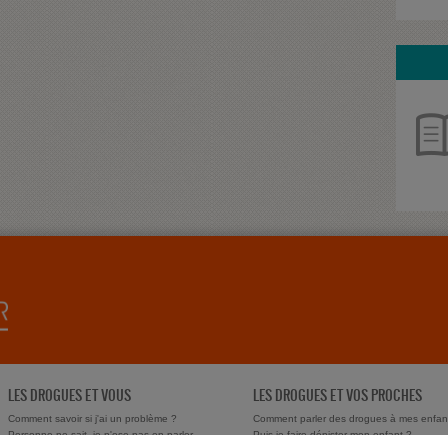
LES DROGUES ET VOUS
LES DROGUES ET VOS PROCHES
Comment savoir si j'ai un problème ?
Comment parler des drogues à mes enfan
Personne ne sait, je n'ose pas en parler
Puis-je faire dépister mon enfant ?