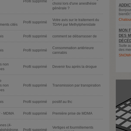
Profil supprimé
choisi lors d'une anesthésie
ADDIC
générale ?
Bonjour
bientôt 
Chatou
Votre avis sur le traitement du
Profil supprimé
ments cités
TDAH par Methylphenidate
MON F
DES M
is
Profil supprimé
comment se débarrasser de
DÉCÉD
Suite a
Consommation antérieure
des meu
is
Profil supprimé
cannabis
SNOWH
s non
Profil supprimé
Devenir fou après la drogue
ées
e
s non
Profil supprimé
Transmission par transpiration
ées
is
Profil supprimé
positif au thc
y - MDMA
Profil supprimé
Première prise de MDMA
nes (4-
Vertiges et fourmillements
éphédrone,
Profil supprimé