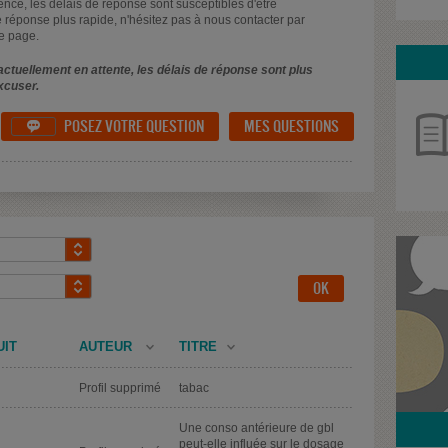
uence, les délais de réponse sont susceptibles d'être
 réponse plus rapide, n'hésitez pas à nous contacter par
e page.
ctuellement en attente, les délais de réponse sont plus
xcuser.
POSEZ VOTRE QUESTION
MES QUESTIONS

UIT
AUTEUR
TITRE
Profil supprimé
tabac
Une conso antérieure de gbl
peut-elle influée sur le dosage