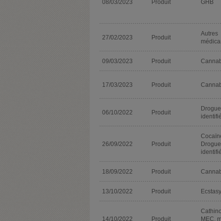
08/03/2023
Produit
GHB
Autres
27/02/2023
Produit
médica
09/03/2023
Produit
Cannab
17/03/2023
Produit
Cannab
Drogue
06/10/2022
Produit
identifi
Cocaïn
26/09/2022
Produit
Drogue
identifi
18/09/2022
Produit
Cannab
13/10/2022
Produit
Ecstas
Cathino
14/10/2022
Produit
MEC, m