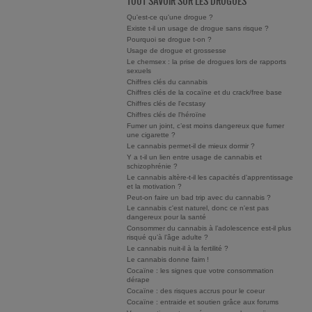
TOUT SAVOIR SUR LES DROGUES
Qu'est-ce qu'une drogue ?
Existe t-il un usage de drogue sans risque ?
Pourquoi se drogue t-on ?
Usage de drogue et grossesse
Le chemsex : la prise de drogues lors de rapports
sexuels
Chiffres clés du cannabis
Chiffres clés de la cocaïne et du crack/free base
Chiffres clés de l'ecstasy
Chiffres clés de l'héroïne
Fumer un joint, c’est moins dangereux que fumer
une cigarette ?
Le cannabis permet-il de mieux dormir ?
Y a t-il un lien entre usage de cannabis et
schizophrénie ?
Le cannabis altère-t-il les capacités d'apprentissage
et la motivation ?
Peut-on faire un bad trip avec du cannabis ?
Le cannabis c'est naturel, donc ce n'est pas
dangereux pour la santé
Consommer du cannabis à l’adolescence est-il plus
risqué qu’à l’âge adulte ?
Le cannabis nuit-il à la fertilité ?
Le cannabis donne faim !
Cocaïne : les signes que votre consommation
dérape
Cocaïne : des risques accrus pour le coeur
Cocaïne : entraide et soutien grâce aux forums