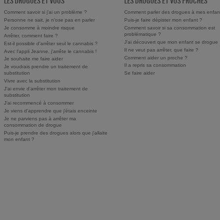
LES DROGUES ET VOUS
LES DROGUES ET VOS PROCHES
Comment savoir si j'ai un problème ?
Comment parler des drogues à mes enfan
Personne ne sait, je n'ose pas en parler
Puis-je faire dépister mon enfant ?
Je consomme à moindre risque
Comment savoir si sa consommation est
problématique ?
Arrêter, comment faire ?
J'ai découvert que mon enfant se drogue
Est-il possible d'arrêter seul le cannabis ?
Il ne veut pas arrêter, que faire ?
Avec l'appli Jeanne, j'arrête le cannabis !
Comment aider un proche ?
Je souhaite me faire aider
Il a repris sa consommation
Je voudrais prendre un traitement de
substitution
Se faire aider
Vivre avec la substitution
J'ai envie d'arrêter mon traitement de
substitution
J'ai recommencé à consommer
Je viens d'apprendre que j'étais enceinte
Je ne parviens pas à arrêter ma
consommation de drogue
Puis-je prendre des drogues alors que j'allaite
mon enfant ?