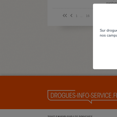
naphyr
<<
<
1
...
16
17
18
19
2
Sur drogue
nos campa