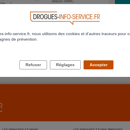
depuis 3MMC
one, …)
DÉRÉA
>
>>
0
21
22
23
24
25
26
27
28
29
...
973
SUITE 
Bonjour
qui trav
s-info-service.fr, nous utilisons des cookies et d’autres traceurs pour o
LucileT
gnes de prévention.
JE NE
Bonjour
conjoint
delune
Refuser
Réglages
Accepter