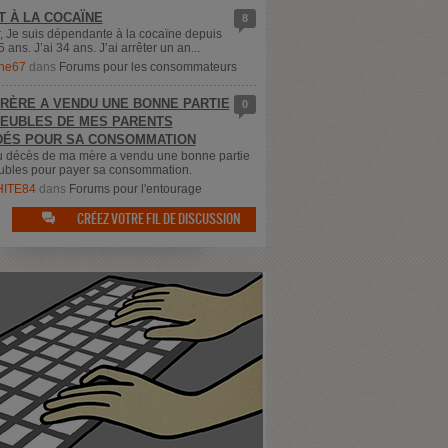
T À LA COCAÏNE
8
, Je suis dépendante à la cocaïne depuis
5 ans. J’ai 34 ans. J’ai arrêter un an...
ne67
dans
Forums pour les consommateurs
RÈRE A VENDU UNE BONNE PARTIE
0
EUBLES DE MES PARENTS
ÉS POUR SA CONSOMMATION
u décès de ma mère a vendu une bonne partie
bles pour payer sa consommation.
ITE84
dans
Forums pour l'entourage
CRÉEZ VOTRE FIL DE DISCUSSION
