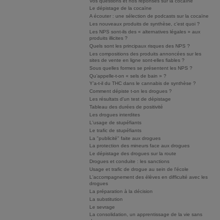
Vos questions et nos réponses sur la cocaïne
Le dépistage de la cocaïne
A écouter : une sélection de podcasts sur la cocaïne
Les nouveaux produits de synthèse, c’est quoi ?
Les NPS sont-ils des « alternatives légales » aux
produits illicites ?
Quels sont les principaux risques des NPS ?
Les compositions des produits annoncées sur les
sites de vente en ligne sont-elles fiables ?
Sous quelles formes se présentent les NPS ?
Qu’appelle-t-on « sels de bain » ?
Y’a-t-il du THC dans le cannabis de synthèse ?
Comment dépiste t-on les drogues ?
Les résultats d'un test de dépistage
Tableau des durées de positivité
Les drogues interdites
L'usage de stupéfiants
Le trafic de stupéfiants
La "publicité" faite aux drogues
La protection des mineurs face aux drogues
Le dépistage des drogues sur la route
Drogues et conduite : les sanctions
Usage et trafic de drogue au sein de l'école
L'accompagnement des élèves en difficulté avec les
drogues
La préparation à la décision
La substitution
Le sevrage
La consolidation, un apprentissage de la vie sans