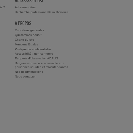
ADRESSES UTILES
ts ?
Adresses utiles
Recherche professionnelle multicritères
À PROPOS
Conditions générales
Qui sommes-nous ?
Charte du site
Mentions légales
Politique de confidentialité
Accessibilité : non conforme
Rapports d'observation ADALIS
Drogues info service accessible aux
personnes sourdes et malentendantes
Nos documentations
Nous contacter