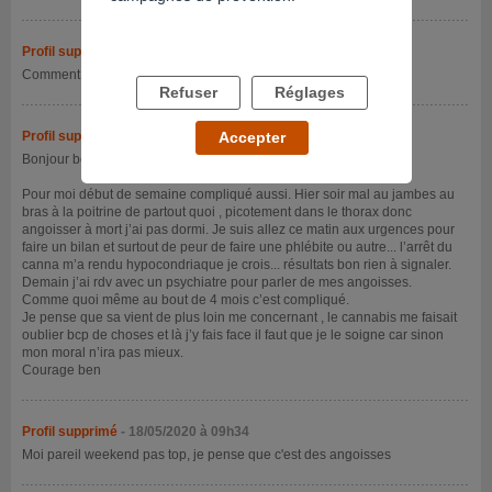
Profil supprimé
- 16/05/2020 à 18h33
Comment allez vous ?
Refuser
Réglages
Profil supprimé
- 18/05/2020 à 08h58
Accepter
Bonjour ben64
Pour moi début de semaine compliqué aussi. Hier soir mal au jambes au
bras à la poitrine de partout quoi , picotement dans le thorax donc
angoisser à mort j’ai pas dormi. Je suis allez ce matin aux urgences pour
faire un bilan et surtout de peur de faire une phlébite ou autre... l’arrêt du
canna m’a rendu hypocondriaque je crois... résultats bon rien à signaler.
Demain j’ai rdv avec un psychiatre pour parler de mes angoisses.
Comme quoi même au bout de 4 mois c’est compliqué.
Je pense que sa vient de plus loin me concernant , le cannabis me faisait
oublier bcp de choses et là j’y fais face il faut que je le soigne car sinon
mon moral n’ira pas mieux.
Courage ben
Profil supprimé
- 18/05/2020 à 09h34
Moi pareil weekend pas top, je pense que c'est des angoisses