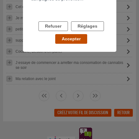
Cet enfer de coc
Je m'en sors pas ...
Refuser
Réglages
petite dose de ghb sur une periode quotidienne
Accepter
suppléments d'infos sur le GHB
Cocaïne, Besoin d'en parler
J essaye de commencer a arretter ma consomation de cannabis
se soir
Ma relation avec le joint
<<
<
>
>>
CRÉEZ VOTRE FIL DE DISCUSSION
RETOUR