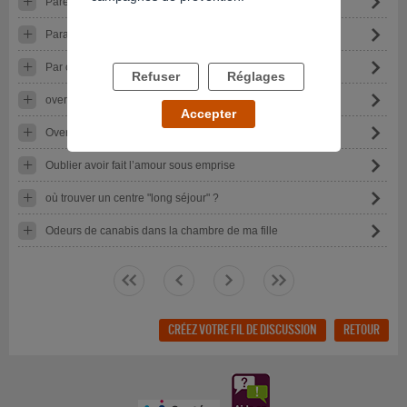
Parent
Parano de mon compagnon
Par où commencer....
Refuser
Réglages
overdoses
Accepter
Overdose
Oublier avoir fait l’amour sous emprise
où trouver un centre "long séjour" ?
Odeurs de canabis dans la chambre de ma fille
<<
<
>
>>
CRÉEZ VOTRE FIL DE DISCUSSION
RETOUR