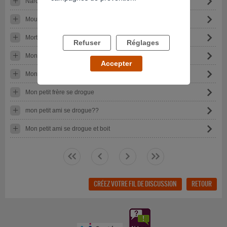
Narcotest
Mourir et renaître
Mort ou quoi faire ? Héroïne
Refuser
Réglages
Mon quotidien est un enfer
Accepter
Mon projet pma et la consommation de drogue de mon mari
Mon petit frère se drogue
mon petit ami se drogue??
Mon petit ami se drogue et boit
<<
<
>
>>
CRÉEZ VOTRE FIL DE DISCUSSION
RETOUR