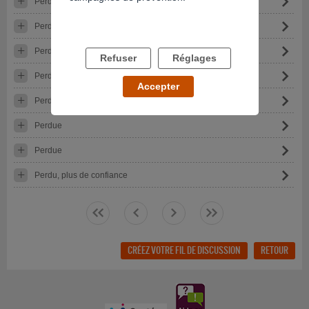
Perdue..
Perdue, déçue et apeuré
Perdue face à mon conjoint lunatique et accro à la coke
Refuser
Réglages
Perdue face a la situation
Accepter
Perdue face à la cocaine
Perdue
Perdue
Perdu, plus de confiance
<<
<
>
>>
CRÉEZ VOTRE FIL DE DISCUSSION
RETOUR