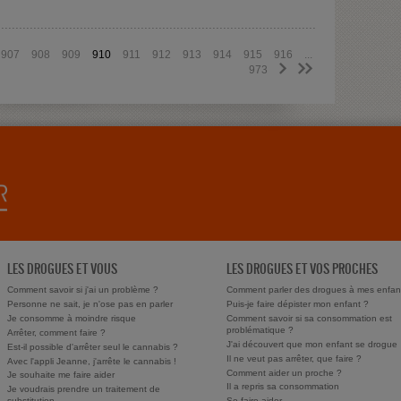
907
908
909
910
911
912
913
914
915
916
...
>
>>
973
LES DROGUES ET VOUS
LES DROGUES ET VOS PROCHES
Comment savoir si j'ai un problème ?
Comment parler des drogues à mes enfan
Personne ne sait, je n'ose pas en parler
Puis-je faire dépister mon enfant ?
Je consomme à moindre risque
Comment savoir si sa consommation est
problématique ?
Arrêter, comment faire ?
J'ai découvert que mon enfant se drogue
Est-il possible d'arrêter seul le cannabis ?
Il ne veut pas arrêter, que faire ?
Avec l'appli Jeanne, j'arrête le cannabis !
Comment aider un proche ?
Je souhaite me faire aider
Il a repris sa consommation
Je voudrais prendre un traitement de
substitution
Se faire aider