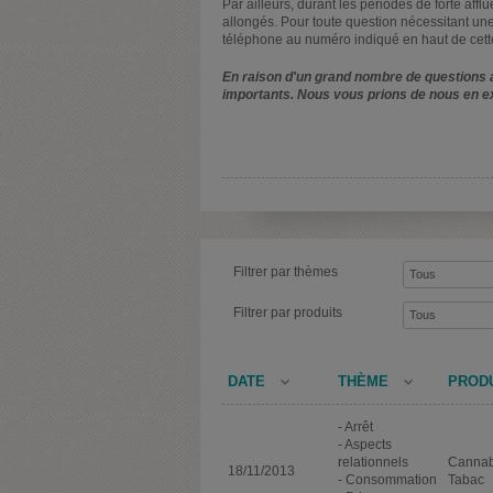
Par ailleurs, durant les périodes de forte affl
allongés. Pour toute question nécessitant une
téléphone au numéro indiqué en haut de cett
En raison d'un grand nombre de questions a
importants. Nous vous prions de nous en e
Filtrer par thèmes
Filtrer par produits
DATE
THÈME
PROD
- Arrêt
- Aspects
relationnels
Cannab
18/11/2013
- Consommation
Tabac