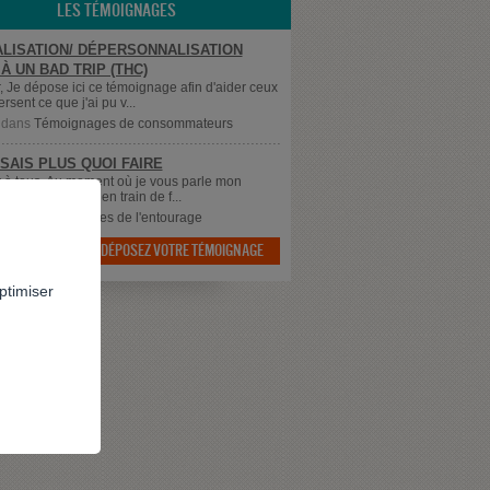
LES TÉMOIGNAGES
LISATION/ DÉPERSONNALISATION
À UN BAD TRIP (THC)
, Je dépose ici ce témoignage afin d'aider ceux
ersent ce que j'ai pu v...
dans
Témoignages de consommateurs
 SAIS PLUS QUOI FAIRE
 à tous, Au moment où je vous parle mon
 qui à 43 ans est en train de f...
dans
Témoignages de l'entourage
DÉPOSEZ VOTRE TÉMOIGNAGE

ptimiser