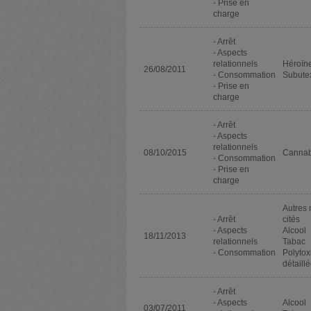
- Prise en
charge
- Arrêt
- Aspects
relationnels
Héroïn
26/08/2011
- Consommation
Subute
- Prise en
charge
- Arrêt
- Aspects
relationnels
08/10/2015
Cannab
- Consommation
- Prise en
charge
Autres
- Arrêt
cités
- Aspects
Alcool
18/11/2013
relationnels
Tabac
- Consommation
Polyto
détaillé
- Arrêt
- Aspects
Alcool
03/07/2011