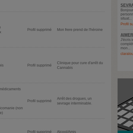
SEVRA
Bonjour
personn
situat...
Profil 
e
Profil supprimé
Mon frere prend de l'héroine
x
AIMER
J'écris 
complèt
mon...
claralo
Clinique pour cure d'arrêt du
is
Profil supprimé
Cannabis
 médicaments
Arrêt des drogues, un
Profil supprimé
sevrage interminable.
xicomanie (non
e)
Profil supprimé
Alcool/Amis