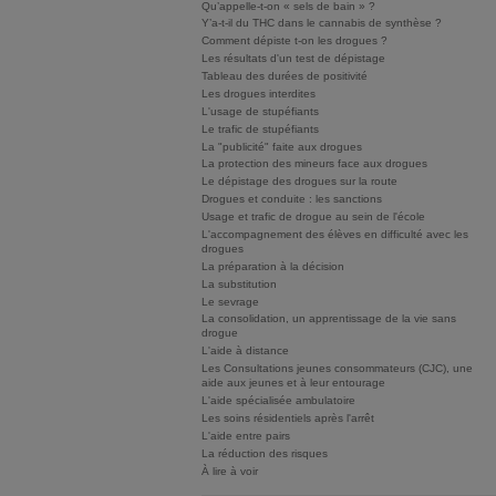
Qu’appelle-t-on « sels de bain » ?
Y’a-t-il du THC dans le cannabis de synthèse ?
Comment dépiste t-on les drogues ?
Les résultats d'un test de dépistage
Tableau des durées de positivité
Les drogues interdites
L'usage de stupéfiants
Le trafic de stupéfiants
La "publicité" faite aux drogues
La protection des mineurs face aux drogues
Le dépistage des drogues sur la route
Drogues et conduite : les sanctions
Usage et trafic de drogue au sein de l'école
L'accompagnement des élèves en difficulté avec les
drogues
La préparation à la décision
La substitution
Le sevrage
La consolidation, un apprentissage de la vie sans
drogue
L'aide à distance
Les Consultations jeunes consommateurs (CJC), une
aide aux jeunes et à leur entourage
L'aide spécialisée ambulatoire
Les soins résidentiels après l'arrêt
L'aide entre pairs
La réduction des risques
À lire à voir