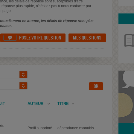
uence, les délais de réponse sont susceptibles d'être
 réponse plus rapide, n'hésitez pas à nous contacter par
e page.
ctuellement en attente, les délais de réponse sont plus
xcuser.
POSEZ VOTRE QUESTION
MES QUESTIONS

UIT
AUTEUR
TITRE
is
Profil supprimé
dépendance cannabis