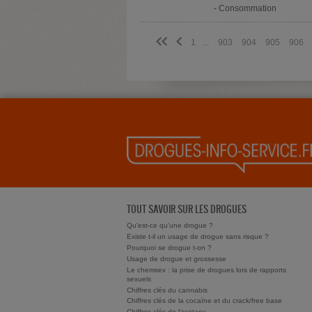
- Consommation
<<
<
1
...
903
904
905
906
TOUT SAVOIR SUR LES DROGUES
Qu'est-ce qu'une drogue ?
Existe t-il un usage de drogue sans risque ?
Pourquoi se drogue t-on ?
Usage de drogue et grossesse
Le chemsex : la prise de drogues lors de rapports
sexuels
Chiffres clés du cannabis
Chiffres clés de la cocaïne et du crack/free base
Chiffres clés de l'ecstasy