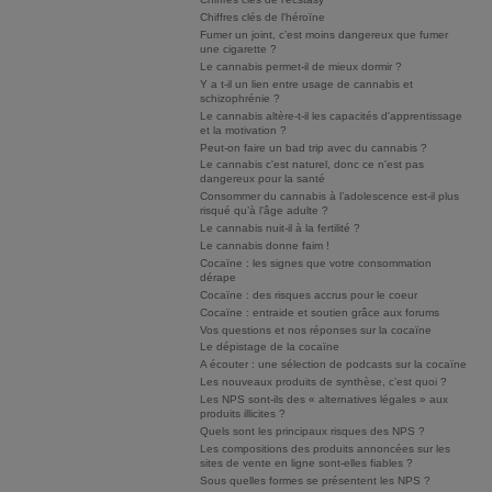
Chiffres clés de l'héroïne
Fumer un joint, c’est moins dangereux que fumer
une cigarette ?
Le cannabis permet-il de mieux dormir ?
Y a t-il un lien entre usage de cannabis et
schizophrénie ?
Le cannabis altère-t-il les capacités d'apprentissage
et la motivation ?
Peut-on faire un bad trip avec du cannabis ?
Le cannabis c'est naturel, donc ce n'est pas
dangereux pour la santé
Consommer du cannabis à l’adolescence est-il plus
risqué qu’à l’âge adulte ?
Le cannabis nuit-il à la fertilité ?
Le cannabis donne faim !
Cocaïne : les signes que votre consommation
dérape
Cocaïne : des risques accrus pour le coeur
Cocaïne : entraide et soutien grâce aux forums
Vos questions et nos réponses sur la cocaïne
Le dépistage de la cocaïne
A écouter : une sélection de podcasts sur la cocaïne
Les nouveaux produits de synthèse, c’est quoi ?
Les NPS sont-ils des « alternatives légales » aux
produits illicites ?
Quels sont les principaux risques des NPS ?
Les compositions des produits annoncées sur les
sites de vente en ligne sont-elles fiables ?
Sous quelles formes se présentent les NPS ?