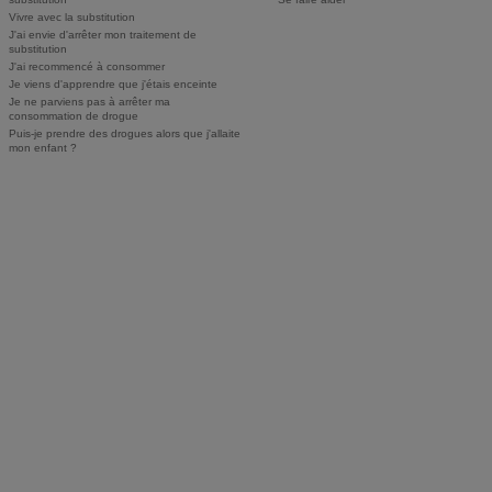
Vivre avec la substitution
J'ai envie d'arrêter mon traitement de
substitution
J'ai recommencé à consommer
Je viens d'apprendre que j'étais enceinte
Je ne parviens pas à arrêter ma
consommation de drogue
Puis-je prendre des drogues alors que j'allaite
mon enfant ?