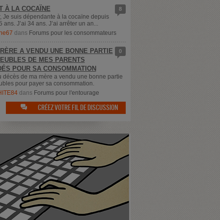
T À LA COCAÏNE
8
, Je suis dépendante à la cocaïne depuis
5 ans. J’ai 34 ans. J’ai arrêter un an...
ne67
dans
Forums pour les consommateurs
RÈRE A VENDU UNE BONNE PARTIE
0
EUBLES DE MES PARENTS
ÉS POUR SA CONSOMMATION
u décès de ma mère a vendu une bonne partie
bles pour payer sa consommation.
ITE84
dans
Forums pour l'entourage
CRÉEZ VOTRE FIL DE DISCUSSION
