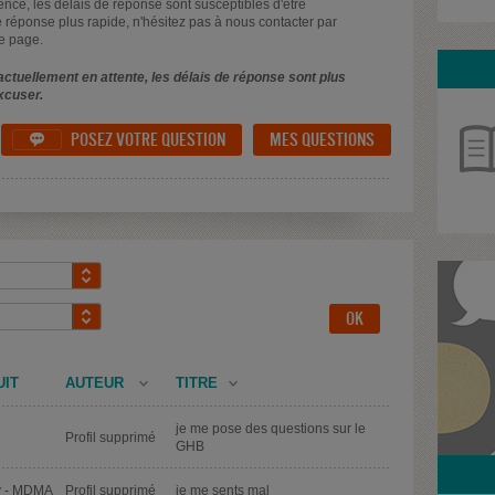
uence, les délais de réponse sont susceptibles d'être
 réponse plus rapide, n'hésitez pas à nous contacter par
e page.
ctuellement en attente, les délais de réponse sont plus
xcuser.
POSEZ VOTRE QUESTION
MES QUESTIONS

UIT
AUTEUR
TITRE
je me pose des questions sur le
Profil supprimé
GHB
y - MDMA
Profil supprimé
je me sents mal