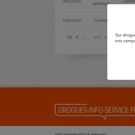
26/01/2021
Cannab
spécifique
Drogue
14/02/2016
- Consommation
identifi
Sur drogue
<<
<
1
...
875
876
877
878
nos campa