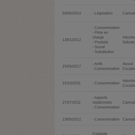
03/05/2014
- Législation
Cannab
- Consommation
- Prise en
charge
Héroïn
13/01/2012
- Produits
Subute
- Social
- Substitution
- Arrêt
Alcool
15/05/2017
- Consommation
Cocaïn
Héroïn
15/10/2011
- Consommation
Cocaïn
- Aspects
27/07/2011
relationnels
Cannab
- Consommation
23/05/2012
- Consommation
Cannab
Contexte