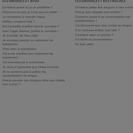
LES DROGUES ET VOUS
LES DROGUES ET VOS PROCHES
Comment savoir si j'ai un problème ?
Comment parler des drogues à mes enfan
Personne ne sait, je n'ose pas en parler
Puis-je faire dépister mon enfant ?
Je consomme à moindre risque
Comment savoir si sa consommation est
problématique ?
Arrêter, comment faire ?
J'ai découvert que mon enfant se drogue
Est-il possible d'arrêter seul le cannabis ?
Il ne veut pas arrêter, que faire ?
Avec l'appli Jeanne, j'arrête le cannabis !
Comment aider un proche ?
Je souhaite me faire aider
Il a repris sa consommation
Je voudrais prendre un traitement de
substitution
Se faire aider
Vivre avec la substitution
J'ai envie d'arrêter mon traitement de
substitution
J'ai recommencé à consommer
Je viens d'apprendre que j'étais enceinte
Je ne parviens pas à arrêter ma
consommation de drogue
Puis-je prendre des drogues alors que j'allaite
mon enfant ?