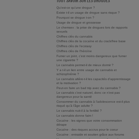
TOUT SAVOIR SUR LES DROGUES
Qu'est-ce qu'une drogue ?
Existe t-il un usage de drogue sans risque ?
Pourquoi se drogue t-on ?
Usage de drogue et grossesse
Le chemsex : la prise de drogues lors de rapports
sexuels
Chiffres clés du cannabis
Chiffres clés de la cocaïne et du crack/free base
Chiffres clés de l'ecstasy
Chiffres clés de l'héroïne
Fumer un joint, c’est moins dangereux que fumer
une cigarette ?
Le cannabis permet-il de mieux dormir ?
Y a t-il un lien entre usage de cannabis et
schizophrénie ?
Le cannabis altère-t-il les capacités d'apprentissage
et la motivation ?
Peut-on faire un bad trip avec du cannabis ?
Le cannabis c'est naturel, donc ce n'est pas
dangereux pour la santé
Consommer du cannabis à l’adolescence est-il plus
risqué qu’à l’âge adulte ?
Le cannabis nuit-il à la fertilité ?
Le cannabis donne faim !
Cocaïne : les signes que votre consommation
dérape
Cocaïne : des risques accrus pour le coeur
Cocaïne : entraide et soutien grâce aux forums