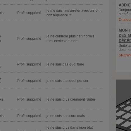
ADDIC
Bonjour
je me suis fais arrêter avec un join,
is
Profil supprimé
bientôt 
conséquence ?
Chatou
MON F
DES M
e
je ne controle plus rien hormis
Profil supprimé
DÉCÉD
x
mes envies de mort
Suite a
des meu
SNOWH
Profil supprimé
je ne sais pas quoi faire
e
e
Profil supprimé
je ne sais pas quoi penser
e
is
Profil supprimé
je ne sais plus comment l'aider
is
Profil supprimé
je ne suis pas sure mais...
je ne suis plus dans mon état