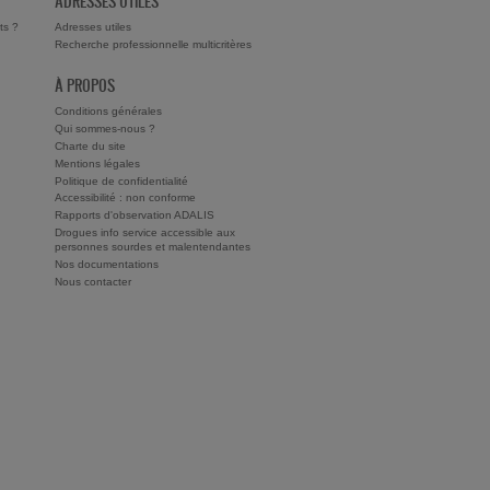
ADRESSES UTILES
ts ?
Adresses utiles
Recherche professionnelle multicritères
À PROPOS
Conditions générales
Qui sommes-nous ?
Charte du site
Mentions légales
Politique de confidentialité
Accessibilité : non conforme
Rapports d'observation ADALIS
Drogues info service accessible aux
personnes sourdes et malentendantes
Nos documentations
Nous contacter