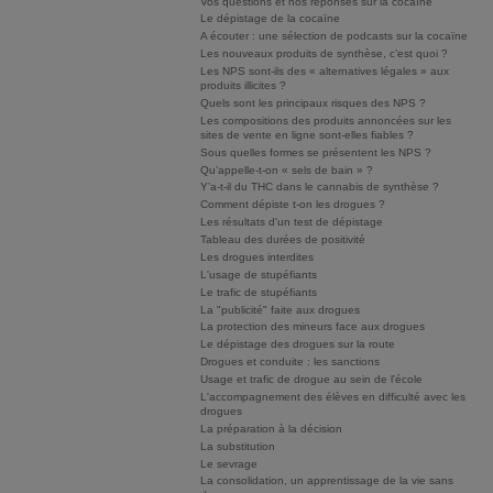
Vos questions et nos réponses sur la cocaïne
Le dépistage de la cocaïne
A écouter : une sélection de podcasts sur la cocaïne
Les nouveaux produits de synthèse, c’est quoi ?
Les NPS sont-ils des « alternatives légales » aux
produits illicites ?
Quels sont les principaux risques des NPS ?
Les compositions des produits annoncées sur les
sites de vente en ligne sont-elles fiables ?
Sous quelles formes se présentent les NPS ?
Qu’appelle-t-on « sels de bain » ?
Y’a-t-il du THC dans le cannabis de synthèse ?
Comment dépiste t-on les drogues ?
Les résultats d'un test de dépistage
Tableau des durées de positivité
Les drogues interdites
L'usage de stupéfiants
Le trafic de stupéfiants
La "publicité" faite aux drogues
La protection des mineurs face aux drogues
Le dépistage des drogues sur la route
Drogues et conduite : les sanctions
Usage et trafic de drogue au sein de l'école
L'accompagnement des élèves en difficulté avec les
drogues
La préparation à la décision
La substitution
Le sevrage
La consolidation, un apprentissage de la vie sans