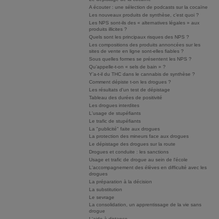
A écouter : une sélection de podcasts sur la cocaïne
Les nouveaux produits de synthèse, c’est quoi ?
Les NPS sont-ils des « alternatives légales » aux
produits illicites ?
Quels sont les principaux risques des NPS ?
Les compositions des produits annoncées sur les
sites de vente en ligne sont-elles fiables ?
Sous quelles formes se présentent les NPS ?
Qu’appelle-t-on « sels de bain » ?
Y’a-t-il du THC dans le cannabis de synthèse ?
Comment dépiste t-on les drogues ?
Les résultats d'un test de dépistage
Tableau des durées de positivité
Les drogues interdites
L'usage de stupéfiants
Le trafic de stupéfiants
La "publicité" faite aux drogues
La protection des mineurs face aux drogues
Le dépistage des drogues sur la route
Drogues et conduite : les sanctions
Usage et trafic de drogue au sein de l'école
L'accompagnement des élèves en difficulté avec les
drogues
La préparation à la décision
La substitution
Le sevrage
La consolidation, un apprentissage de la vie sans
drogue
L'aide à distance