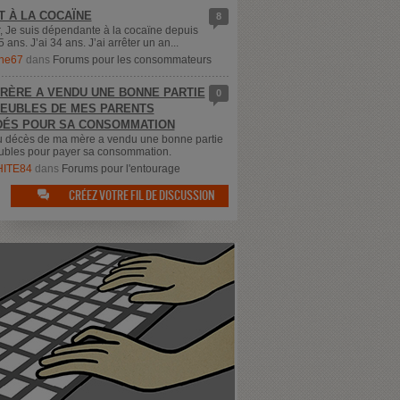
T À LA COCAÏNE
8
, Je suis dépendante à la cocaïne depuis
5 ans. J’ai 34 ans. J’ai arrêter un an...
ne67
dans
Forums pour les consommateurs
RÈRE A VENDU UNE BONNE PARTIE
0
EUBLES DE MES PARENTS
ÉS POUR SA CONSOMMATION
u décès de ma mère a vendu une bonne partie
bles pour payer sa consommation.
ITE84
dans
Forums pour l'entourage
CRÉEZ VOTRE FIL DE DISCUSSION
