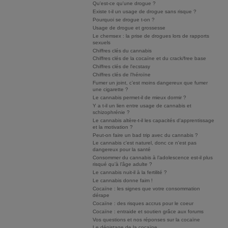
Qu'est-ce qu'une drogue ?
Existe t-il un usage de drogue sans risque ?
Pourquoi se drogue t-on ?
Usage de drogue et grossesse
Le chemsex : la prise de drogues lors de rapports
sexuels
Chiffres clés du cannabis
Chiffres clés de la cocaïne et du crack/free base
Chiffres clés de l'ecstasy
Chiffres clés de l'héroïne
Fumer un joint, c’est moins dangereux que fumer
une cigarette ?
Le cannabis permet-il de mieux dormir ?
Y a t-il un lien entre usage de cannabis et
schizophrénie ?
Le cannabis altère-t-il les capacités d'apprentissage
et la motivation ?
Peut-on faire un bad trip avec du cannabis ?
Le cannabis c'est naturel, donc ce n'est pas
dangereux pour la santé
Consommer du cannabis à l’adolescence est-il plus
risqué qu’à l’âge adulte ?
Le cannabis nuit-il à la fertilité ?
Le cannabis donne faim !
Cocaïne : les signes que votre consommation
dérape
Cocaïne : des risques accrus pour le coeur
Cocaïne : entraide et soutien grâce aux forums
Vos questions et nos réponses sur la cocaïne
Le dépistage de la cocaïne