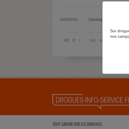
15/02/2018
Dépistage
Sur drogue
nos campa
<<
<
1
...
865
866
867
868
TOUT SAVOIR SUR LES DROGUES