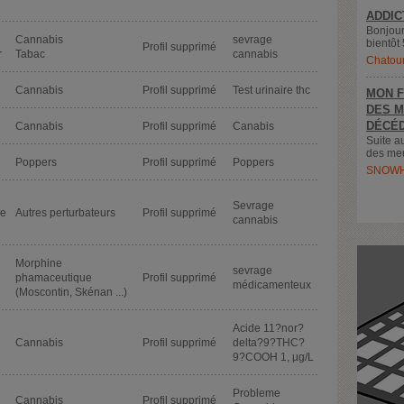
ADDIC
Bonjour
Cannabis
sevrage
bientôt 
Profil supprimé
r
Tabac
cannabis
Chatou
Cannabis
Profil supprimé
Test urinaire thc
MON F
DES M
DÉCÉD
Cannabis
Profil supprimé
Canabis
Suite a
des meu
Poppers
Profil supprimé
Poppers
SNOWH
Sevrage
de
Autres perturbateurs
Profil supprimé
cannabis
Morphine
sevrage
phamaceutique
Profil supprimé
médicamenteux
(Moscontin, Skénan ...)
Acide 11?nor?
Cannabis
Profil supprimé
delta?9?THC?
9?COOH 1, µg/L
Probleme
Cannabis
Profil supprimé