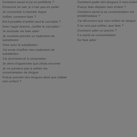
Comment savoir si j'ai un problème ?
Comment parler des drogues à mes enfan
Personne ne sait, je n'ose pas en parler
Puis-je faire dépister mon enfant ?
Je consomme à moindre risque
Comment savoir si sa consommation est
problématique ?
Arrêter, comment faire ?
J'ai découvert que mon enfant se drogue
Est-il possible d'arrêter seul le cannabis ?
Il ne veut pas arrêter, que faire ?
Avec l'appli Jeanne, j'arrête le cannabis !
Comment aider un proche ?
Je souhaite me faire aider
Il a repris sa consommation
Je voudrais prendre un traitement de
substitution
Se faire aider
Vivre avec la substitution
J'ai envie d'arrêter mon traitement de
substitution
J'ai recommencé à consommer
Je viens d'apprendre que j'étais enceinte
Je ne parviens pas à arrêter ma
consommation de drogue
Puis-je prendre des drogues alors que j'allaite
mon enfant ?