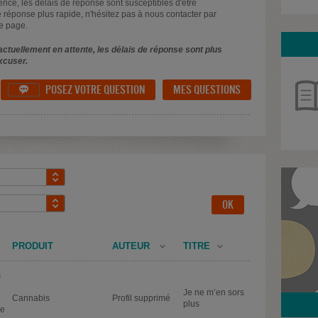
uence, les délais de réponse sont susceptibles d'être
 réponse plus rapide, n'hésitez pas à nous contacter par
e page.
ctuellement en attente, les délais de réponse sont plus
xcuser.
POSEZ VOTRE QUESTION
MES QUESTIONS

PRODUIT
AUTEUR
TITRE
s
Je ne m’en sors
Cannabis
Profil supprimé
plus
de