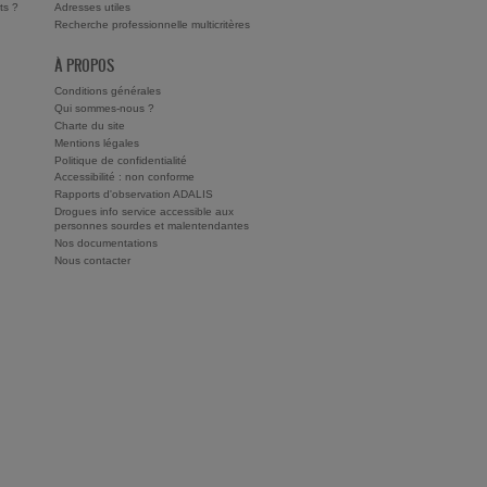
ts ?
Adresses utiles
Recherche professionnelle multicritères
À PROPOS
Conditions générales
Qui sommes-nous ?
Charte du site
Mentions légales
Politique de confidentialité
Accessibilité : non conforme
Rapports d'observation ADALIS
Drogues info service accessible aux
personnes sourdes et malentendantes
Nos documentations
Nous contacter