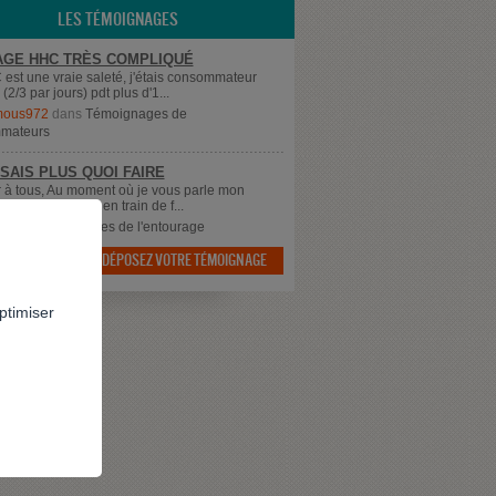
LES TÉMOIGNAGES
GE HHC TRÈS COMPLIQUÉ
est une vraie saleté, j'étais consommateur
 (2/3 par jours) pdt plus d'1...
mous972
dans
Témoignages de
mateurs
 SAIS PLUS QUOI FAIRE
 à tous, Au moment où je vous parle mon
 qui à 43 ans est en train de f...
dans
Témoignages de l'entourage
DÉPOSEZ VOTRE TÉMOIGNAGE

ptimiser