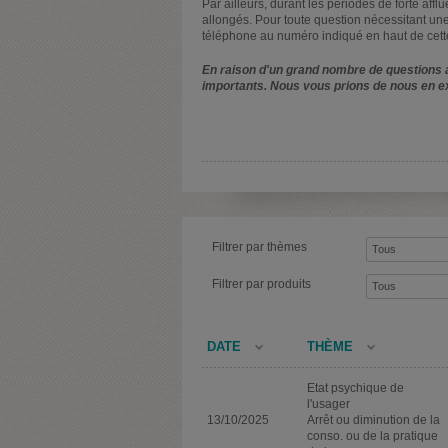
Par ailleurs, durant les périodes de forte affl
allongés. Pour toute question nécessitant une
téléphone au numéro indiqué en haut de cett
En raison d'un grand nombre de questions a
importants. Nous vous prions de nous en e
Filtrer par thèmes
Filtrer par produits
DATE
THÈME
Etat psychique de
l'usager
13/10/2025
Arrêt ou diminution de la
conso. ou de la pratique