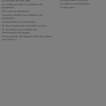
Comment aider un proche ?
Je souhaite me faire aider
Il a repris sa consommation
Je voudrais prendre un traitement de
substitution
Se faire aider
Vivre avec la substitution
J'ai envie d'arrêter mon traitement de
substitution
J'ai recommencé à consommer
Je viens d'apprendre que j'étais enceinte
Je ne parviens pas à arrêter ma
consommation de drogue
Puis-je prendre des drogues alors que j'allaite
mon enfant ?