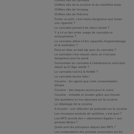
Chiffres clés du cannabis
Chiffres clés de la cocaïne et du crack/free base
Chiffres clés de l'ecstasy
Chiffres clés de l'héroïne
Fumer un joint, c’est moins dangereux que fumer
une cigarette ?
Le cannabis permet-il de mieux dormir ?
Y a t-il un lien entre usage de cannabis et
schizophrénie ?
Le cannabis altère-t-il les capacités d'apprentissage
et la motivation ?
Peut-on faire un bad trip avec du cannabis ?
Le cannabis c'est naturel, donc ce n'est pas
dangereux pour la santé
Consommer du cannabis à l’adolescence est-il plus
risqué qu’à l’âge adulte ?
Le cannabis nuit-il à la fertilité ?
Le cannabis donne faim !
Cocaïne : les signes que votre consommation
dérape
Cocaïne : des risques accrus pour le coeur
Cocaïne : entraide et soutien grâce aux forums
Vos questions et nos réponses sur la cocaïne
Le dépistage de la cocaïne
A écouter : une sélection de podcasts sur la cocaïne
Les nouveaux produits de synthèse, c’est quoi ?
Les NPS sont-ils des « alternatives légales » aux
produits illicites ?
Quels sont les principaux risques des NPS ?
Les compositions des produits annoncées sur les