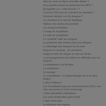
sites de vente en ligne sont-elles fiables ?
Sous quelles formes se présentent les NPS ?
Qu’appelle-t-on « sels de bain » ?
Y’a-t-il du THC dans le cannabis de synthèse ?
Comment dépiste t-on les drogues ?
Les résultats d'un test de dépistage
Tableau des durées de positivité
Les drogues interdites
L'usage de stupéfiants
Le trafic de stupéfiants
La "publicité" faite aux drogues
La protection des mineurs face aux drogues
Le dépistage des drogues sur la route
Drogues et conduite : les sanctions
Usage et trafic de drogue au sein de l'école
L'accompagnement des élèves en difficulté avec les
drogues
La préparation à la décision
La substitution
Le sevrage
La consolidation, un apprentissage de la vie sans
drogue
L'aide à distance
Les Consultations jeunes consommateurs (CJC), une
aide aux jeunes et à leur entourage
L'aide spécialisée ambulatoire
Les soins résidentiels après l'arrêt
L'aide entre pairs
La réduction des risques