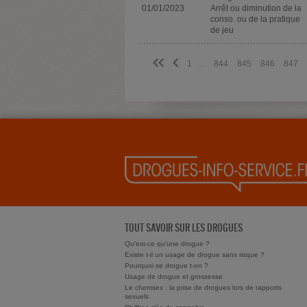
01/01/2023
Arrêt ou diminution de la
conso. ou de la pratique
de jeu
<<
<
1
...
844
845
846
847
TOUT SAVOIR SUR LES DROGUES
Qu'est-ce qu'une drogue ?
Existe t-il un usage de drogue sans risque ?
Pourquoi se drogue t-on ?
Usage de drogue et grossesse
Le chemsex : la prise de drogues lors de rapports
sexuels