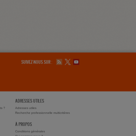
SUIVEZ-NOUS SUR :
ADRESSES UTILES
ts ?
Adresses utiles
Recherche professionnelle multicritères
À PROPOS
Conditions générales