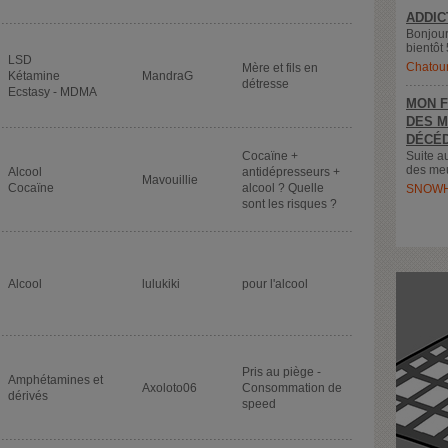
ADDIC
Bonjour
bientôt 
LSD
Chatou
Mère et fils en
Kétamine
MandraG
détresse
Ecstasy - MDMA
MON F
DES M
DÉCÉD
Cocaïne +
Suite a
des meu
Alcool
antidépresseurs +
Mavouillie
Cocaïne
alcool ? Quelle
SNOWH
sont les risques ?
Alcool
lulukiki
pour l'alcool
Pris au piège -
Amphétamines et
Axoloto06
Consommation de
dérivés
speed