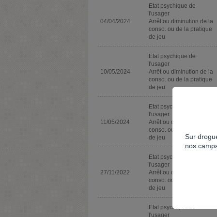
Etat psychique de
l'usager
04/04/2024
Arrêt ou diminution de la
conso. ou de la pratique
de jeu
Etat psychique de
l'usager
10/05/2024
Arrêt ou diminution de la
conso. ou de la pratique
de jeu
Etat psychique de
l'usager
11/05/2024
Arrêt ou diminution de la
conso. ou de la pratique
Sur drogue
de jeu
nos campa
Etat psychique de
l'usager
27/11/2022
Arrêt ou diminution de la
conso. ou de la pratique
de jeu
Etat psychique de
l'usager