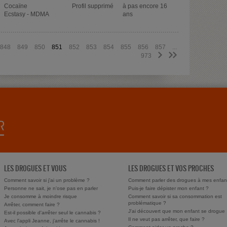
Cocaïne
Profil supprimé
à pas encore 16
Ecstasy - MDMA
ans
848
849
850
851
852
853
854
855
856
857
...
>
>>
973
LES DROGUES ET VOUS
LES DROGUES ET VOS PROCHES
Comment savoir si j'ai un problème ?
Comment parler des drogues à mes enfan
Personne ne sait, je n'ose pas en parler
Puis-je faire dépister mon enfant ?
Je consomme à moindre risque
Comment savoir si sa consommation est
problématique ?
Arrêter, comment faire ?
J'ai découvert que mon enfant se drogue
Est-il possible d'arrêter seul le cannabis ?
Il ne veut pas arrêter, que faire ?
Avec l'appli Jeanne, j'arrête le cannabis !