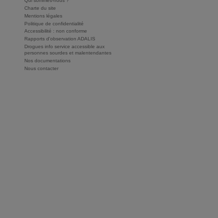
Qui sommes-nous ?
Charte du site
Mentions légales
Politique de confidentialité
Accessibilité : non conforme
Rapports d'observation ADALIS
Drogues info service accessible aux
personnes sourdes et malentendantes
Nos documentations
Nous contacter