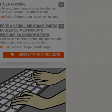
T À LA COCAÏNE
8
, Je suis dépendante à la cocaïne depuis
5 ans. J’ai 34 ans. J’ai arrêter un an...
ne67
dans
Forums pour les consommateurs
RÈRE A VENDU UNE BONNE PARTIE
0
EUBLES DE MES PARENTS
ÉS POUR SA CONSOMMATION
u décès de ma mère a vendu une bonne partie
bles pour payer sa consommation.
ITE84
dans
Forums pour l'entourage
CRÉEZ VOTRE FIL DE DISCUSSION
