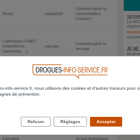
Comment gérer sa
Alcool
cataleya26
consommation
SEVRA
d’alcool ?
Le HHC 
régulier
Anony
consom
Cathinones (4-MEC,
Comment gérer le
méphédrone,
cepoupy
JE NE
sevrage
naphyrone, …)
Bonjour
conjoint
delune
comment me
Cocaïne
hiera
sevrer de la
cocaiine
s-info-service.fr, nous utilisons des cookies et d’autres traceurs pour o
gnes de prévention.
Cannabis
Profil supprimé
Cannabis
Refuser
Réglages
Accepter
Cannabis
Je suis toxicomane