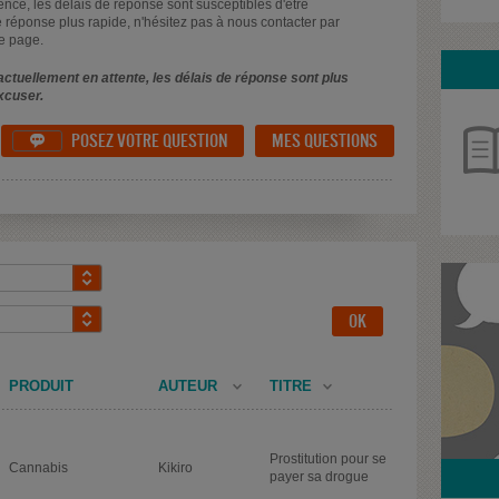
uence, les délais de réponse sont susceptibles d'être
 réponse plus rapide, n'hésitez pas à nous contacter par
e page.
ctuellement en attente, les délais de réponse sont plus
xcuser.
POSEZ VOTRE QUESTION
MES QUESTIONS

PRODUIT
AUTEUR
TITRE
Prostitution pour se
Cannabis
Kikiro
payer sa drogue