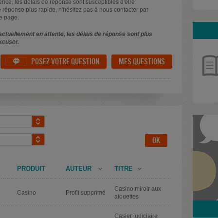
uence, les délais de réponse sont susceptibles d'être
 réponse plus rapide, n'hésitez pas à nous contacter par
e page.
ctuellement en attente, les délais de réponse sont plus
xcuser.
POSEZ VOTRE QUESTION
MES QUESTIONS

PRODUIT
AUTEUR
TITRE
Casino miroir aux
Casino
Profil supprimé
alouettes
Casier judiciaire