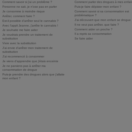
Comment savoir si j'ai un problème ?
Comment parler des drogues à mes enfan
Personne ne sait, je n'ose pas en parler
Puis-je faire dépister mon enfant ?
Je consomme à moindre risque
Comment savoir si sa consommation est
problématique ?
Arrêter, comment faire ?
J'ai découvert que mon enfant se drogue
Est-il possible d'arrêter seul le cannabis ?
Il ne veut pas arrêter, que faire ?
Avec l'appli Jeanne, j'arrête le cannabis !
Comment aider un proche ?
Je souhaite me faire aider
Il a repris sa consommation
Je voudrais prendre un traitement de
substitution
Se faire aider
Vivre avec la substitution
J'ai envie d'arrêter mon traitement de
substitution
J'ai recommencé à consommer
Je viens d'apprendre que j'étais enceinte
Je ne parviens pas à arrêter ma
consommation de drogue
Puis-je prendre des drogues alors que j'allaite
mon enfant ?