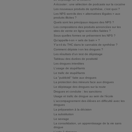
A écouter : une sélection de podcasts sur la cocaïne
Les nouveaux produits de synthèse, c’est quoi ?
Les NPS sont-ils des « alternatives légales » aux
produits illicites ?
Quels sont les principaux risques des NPS ?
Les compositions des produits annoncées sur les
sites de vente en ligne sont-elles fiables ?
Sous quelles formes se présentent les NPS ?
Qu’appelle-t-on « sels de bain » ?
Y’a-t-il du THC dans le cannabis de synthèse ?
Comment dépiste t-on les drogues ?
Les résultats d'un test de dépistage
Tableau des durées de positivité
Les drogues interdites
L'usage de stupéfiants
Le trafic de stupéfiants
La "publicité" faite aux drogues
La protection des mineurs face aux drogues
Le dépistage des drogues sur la route
Drogues et conduite : les sanctions
Usage et trafic de drogue au sein de l'école
L'accompagnement des élèves en difficulté avec les
drogues
La préparation à la décision
La substitution
Le sevrage
La consolidation, un apprentissage de la vie sans
drogue
L'aide à distance