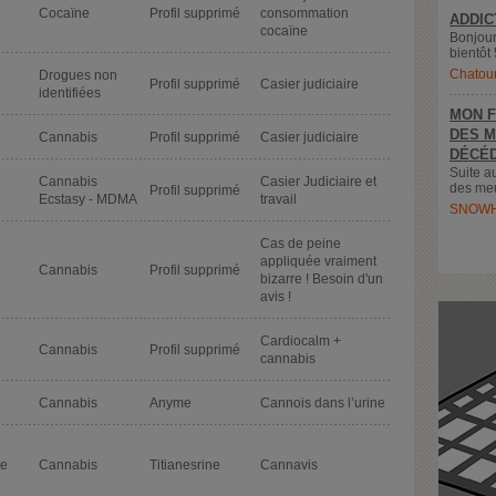
Cocaïne
Profil supprimé
consommation
ADDIC
cocaïne
Bonjour
bientôt 
Chatou
Drogues non
Profil supprimé
Casier judiciaire
identifiées
MON F
DES M
Cannabis
Profil supprimé
Casier judiciaire
DÉCÉD
Suite a
Cannabis
Casier Judiciaire et
des meu
Profil supprimé
Ecstasy - MDMA
travail
SNOWH
Cas de peine
appliquée vraiment
Cannabis
Profil supprimé
bizarre ! Besoin d'un
avis !
Cardiocalm +
Cannabis
Profil supprimé
cannabis
Cannabis
Anyme
Cannois dans l’urine
de
Cannabis
Titianesrine
Cannavis