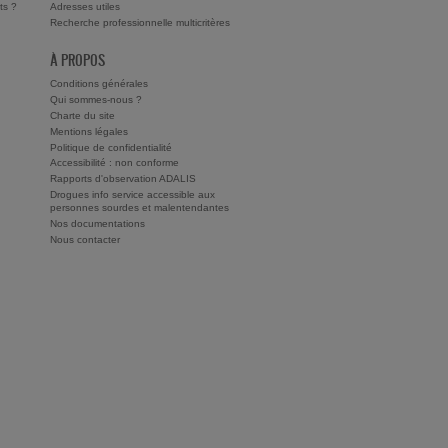
ts ?
Adresses utiles
Recherche professionnelle multicritères
À PROPOS
Conditions générales
Qui sommes-nous ?
Charte du site
Mentions légales
Politique de confidentialité
Accessibilité : non conforme
Rapports d'observation ADALIS
Drogues info service accessible aux
personnes sourdes et malentendantes
Nos documentations
Nous contacter