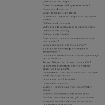
Qu'est-ce qu'une drogue ?
Existe t-il un usage de drogue sans risque ?
Pourquoi se drogue t-on ?
Usage de drogue et grossesse
Le chemsex : la prise de drogues lors de rapports
sexuels
Chiffres clés du cannabis
Chiffres clés de la cocaïne et du crack/free base
Chiffres clés de l'ecstasy
Chiffres clés de l'héroïne
Fumer un joint, c’est moins dangereux que fumer
une cigarette ?
Le cannabis permet-il de mieux dormir ?
Y a t-il un lien entre usage de cannabis et
schizophrénie ?
Le cannabis altère-t-il les capacités d'apprentissage
et la motivation ?
Peut-on faire un bad trip avec du cannabis ?
Le cannabis c'est naturel, donc ce n'est pas
dangereux pour la santé
Consommer du cannabis à l’adolescence est-il plus
risqué qu’à l’âge adulte ?
Le cannabis nuit-il à la fertilité ?
Le cannabis donne faim !
Cocaïne : les signes que votre consommation
dérape
Cocaïne : des risques accrus pour le coeur
Cocaïne : entraide et soutien grâce aux forums
Vos questions et nos réponses sur la cocaïne
Le dépistage de la cocaïne