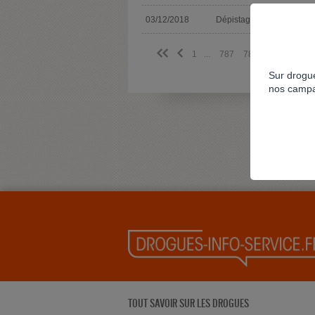
03/12/2018
Dépistage
<<
<
1
...
787
788
789
790
Sur drogue
nos campa
TOUT SAVOIR SUR LES DROGUES