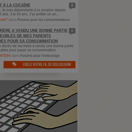
T À LA COCAÏNE
8
, Je suis dépendante à la cocaïne depuis
5 ans. J’ai 34 ans. J’ai arrêter un an...
ne67
dans
Forums pour les consommateurs
RÈRE A VENDU UNE BONNE PARTIE
0
EUBLES DE MES PARENTS
ÉS POUR SA CONSOMMATION
u décès de ma mère a vendu une bonne partie
bles pour payer sa consommation.
ITE84
dans
Forums pour l'entourage
CRÉEZ VOTRE FIL DE DISCUSSION
