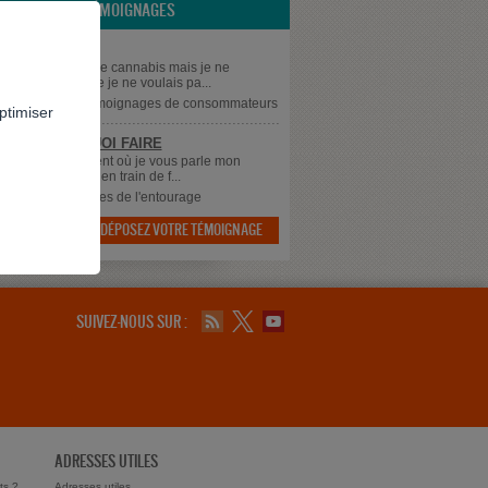
LES TÉMOIGNAGES
ÈGE
 consommateurs de cannabis mais je ne
 pas à la cocaïne je ne voulais pa...
supprimé
dans
Témoignages de consommateurs
ptimiser
 SAIS PLUS QUOI FAIRE
 à tous, Au moment où je vous parle mon
 qui à 43 ans est en train de f...
dans
Témoignages de l'entourage
DÉPOSEZ VOTRE TÉMOIGNAGE

SUIVEZ-NOUS SUR :
ADRESSES UTILES
ts ?
Adresses utiles