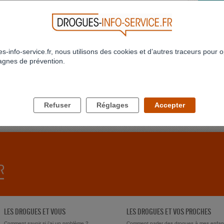
726
727
728
729
730
731
732
733
734
735
...
>
>>
973
LE PI
J'étais
touchais
Profil 
s-info-service.fr, nous utilisons des cookies et d’autres traceurs pour o
gnes de prévention.
JE NE
Bonjour
conjoint
delune
Refuser
Réglages
Accepter
LES DROGUES ET VOUS
LES DROGUES ET VOS PROCHES
Comment savoir si j'ai un problème ?
Comment parler des drogues à mes enfan