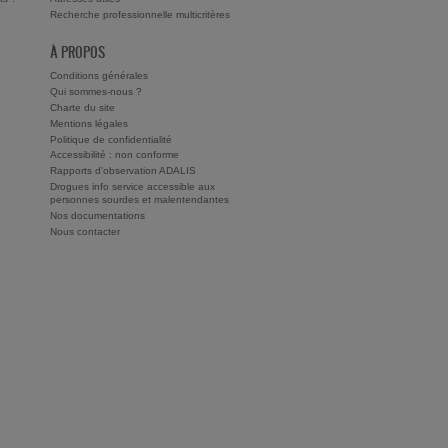
Recherche professionnelle multicritères
À PROPOS
Conditions générales
Qui sommes-nous ?
Charte du site
Mentions légales
Politique de confidentialité
Accessibilité : non conforme
Rapports d'observation ADALIS
Drogues info service accessible aux
personnes sourdes et malentendantes
Nos documentations
Nous contacter