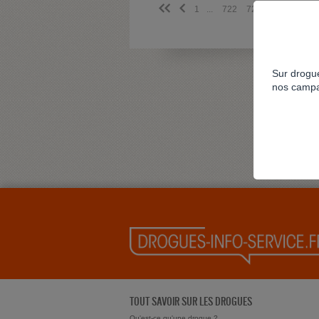
<<
<
1
...
722
723
724
725
Sur drogue
nos campa
TOUT SAVOIR SUR LES DROGUES
Qu'est-ce qu'une drogue ?