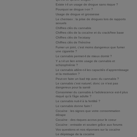
Existe t-il un usage de drogue sans risque ?
Pourquoi se drogue t-on ?
Usage de drogue et grossesse
Le chemsex : la prise de drogues lors de rapports
sexuels
Chiffres clés du cannabis
Chiffres clés de la cocaïne et du crack/free base
Chiffres clés de l'ecstasy
Chiffres clés de l'héroïne
Fumer un joint, c’est moins dangereux que fumer
une cigarette ?
Le cannabis permet-il de mieux dormir ?
Y a t-il un lien entre usage de cannabis et
schizophrénie ?
Le cannabis altère-t-il les capacités d'apprentissage
et la motivation ?
Peut-on faire un bad trip avec du cannabis ?
Le cannabis c'est naturel, donc ce n'est pas
dangereux pour la santé
Consommer du cannabis à l’adolescence est-il plus
risqué qu’à l’âge adulte ?
Le cannabis nuit-il à la fertilité ?
Le cannabis donne faim !
Cocaïne : les signes que votre consommation
dérape
Cocaïne : des risques accrus pour le coeur
Cocaïne : entraide et soutien grâce aux forums
Vos questions et nos réponses sur la cocaïne
Le dépistage de la cocaïne