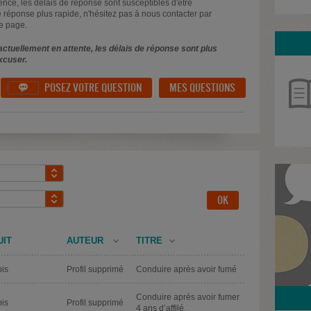
uence, les délais de réponse sont susceptibles d'être
 réponse plus rapide, n'hésitez pas à nous contacter par
e page.
ctuellement en attente, les délais de réponse sont plus
xcuser.
POSEZ VOTRE QUESTION
MES QUESTIONS

UIT
AUTEUR
TITRE
is
Profil supprimé
Conduire après avoir fumé
Conduire après avoir fumer
is
Profil supprimé
4 ans d’affilé.