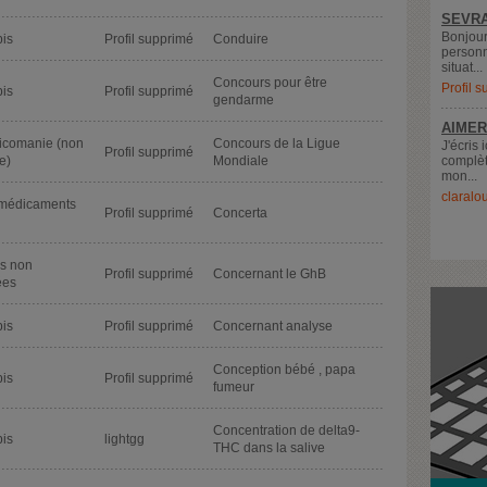
SEVRA
Bonjour
is
Profil supprimé
Conduire
personn
situat...
Concours pour être
Profil 
is
Profil supprimé
gendarme
AIMER
xicomanie (non
Concours de la Ligue
J'écris 
Profil supprimé
e)
Mondiale
complèt
mon...
claralo
 médicaments
Profil supprimé
Concerta
s non
Profil supprimé
Concernant le GhB
ées
is
Profil supprimé
Concernant analyse
Conception bébé , papa
is
Profil supprimé
fumeur
Concentration de delta9-
is
lightgg
THC dans la salive