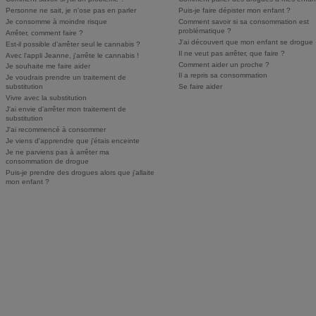
Personne ne sait, je n'ose pas en parler
Puis-je faire dépister mon enfant ?
Je consomme à moindre risque
Comment savoir si sa consommation est
problématique ?
Arrêter, comment faire ?
J'ai découvert que mon enfant se drogue
Est-il possible d'arrêter seul le cannabis ?
Il ne veut pas arrêter, que faire ?
Avec l'appli Jeanne, j'arrête le cannabis !
Comment aider un proche ?
Je souhaite me faire aider
Il a repris sa consommation
Je voudrais prendre un traitement de
substitution
Se faire aider
Vivre avec la substitution
J'ai envie d'arrêter mon traitement de
substitution
J'ai recommencé à consommer
Je viens d'apprendre que j'étais enceinte
Je ne parviens pas à arrêter ma
consommation de drogue
Puis-je prendre des drogues alors que j'allaite
mon enfant ?