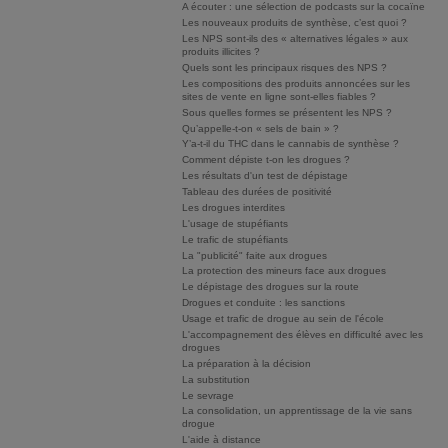
A écouter : une sélection de podcasts sur la cocaïne
Les nouveaux produits de synthèse, c’est quoi ?
Les NPS sont-ils des « alternatives légales » aux
produits illicites ?
Quels sont les principaux risques des NPS ?
Les compositions des produits annoncées sur les
sites de vente en ligne sont-elles fiables ?
Sous quelles formes se présentent les NPS ?
Qu’appelle-t-on « sels de bain » ?
Y’a-t-il du THC dans le cannabis de synthèse ?
Comment dépiste t-on les drogues ?
Les résultats d'un test de dépistage
Tableau des durées de positivité
Les drogues interdites
L'usage de stupéfiants
Le trafic de stupéfiants
La "publicité" faite aux drogues
La protection des mineurs face aux drogues
Le dépistage des drogues sur la route
Drogues et conduite : les sanctions
Usage et trafic de drogue au sein de l'école
L'accompagnement des élèves en difficulté avec les
drogues
La préparation à la décision
La substitution
Le sevrage
La consolidation, un apprentissage de la vie sans
drogue
L'aide à distance