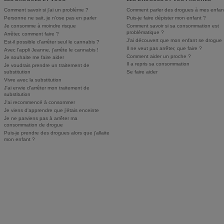
Comment savoir si j'ai un problème ?
Comment parler des drogues à mes enfan
Personne ne sait, je n'ose pas en parler
Puis-je faire dépister mon enfant ?
Je consomme à moindre risque
Comment savoir si sa consommation est
problématique ?
Arrêter, comment faire ?
J'ai découvert que mon enfant se drogue
Est-il possible d'arrêter seul le cannabis ?
Il ne veut pas arrêter, que faire ?
Avec l'appli Jeanne, j'arrête le cannabis !
Comment aider un proche ?
Je souhaite me faire aider
Il a repris sa consommation
Je voudrais prendre un traitement de
substitution
Se faire aider
Vivre avec la substitution
J'ai envie d'arrêter mon traitement de
substitution
J'ai recommencé à consommer
Je viens d'apprendre que j'étais enceinte
Je ne parviens pas à arrêter ma
consommation de drogue
Puis-je prendre des drogues alors que j'allaite
mon enfant ?