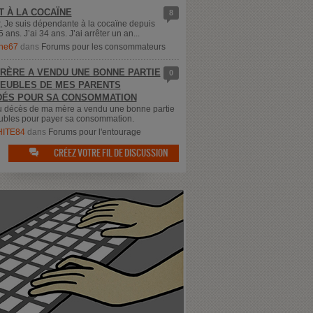
T À LA COCAÏNE
8
, Je suis dépendante à la cocaïne depuis
5 ans. J’ai 34 ans. J’ai arrêter un an...
ne67
dans
Forums pour les consommateurs
RÈRE A VENDU UNE BONNE PARTIE
0
EUBLES DE MES PARENTS
ÉS POUR SA CONSOMMATION
u décès de ma mère a vendu une bonne partie
bles pour payer sa consommation.
ITE84
dans
Forums pour l'entourage
CRÉEZ VOTRE FIL DE DISCUSSION
