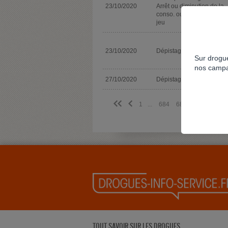
23/10/2020
Arrêt ou diminution de la
conso. ou de la pratique 
jeu
23/10/2020
Dépistage
Sur drogue
nos campa
27/10/2020
Dépistage
<<
<
1
...
684
685
686
687
TOUT SAVOIR SUR LES DROGUES