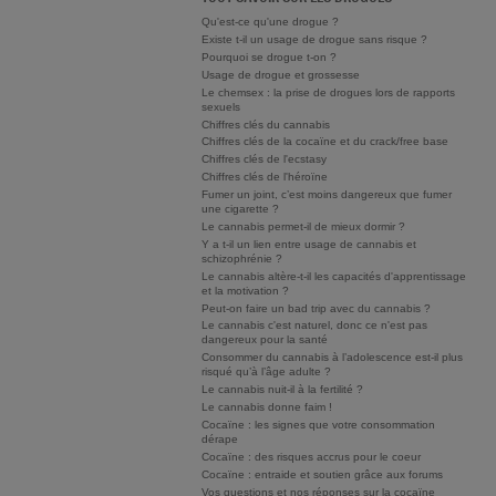
Qu'est-ce qu'une drogue ?
Existe t-il un usage de drogue sans risque ?
Pourquoi se drogue t-on ?
Usage de drogue et grossesse
Le chemsex : la prise de drogues lors de rapports
sexuels
Chiffres clés du cannabis
Chiffres clés de la cocaïne et du crack/free base
Chiffres clés de l'ecstasy
Chiffres clés de l'héroïne
Fumer un joint, c’est moins dangereux que fumer
une cigarette ?
Le cannabis permet-il de mieux dormir ?
Y a t-il un lien entre usage de cannabis et
schizophrénie ?
Le cannabis altère-t-il les capacités d'apprentissage
et la motivation ?
Peut-on faire un bad trip avec du cannabis ?
Le cannabis c'est naturel, donc ce n'est pas
dangereux pour la santé
Consommer du cannabis à l’adolescence est-il plus
risqué qu’à l’âge adulte ?
Le cannabis nuit-il à la fertilité ?
Le cannabis donne faim !
Cocaïne : les signes que votre consommation
dérape
Cocaïne : des risques accrus pour le coeur
Cocaïne : entraide et soutien grâce aux forums
Vos questions et nos réponses sur la cocaïne