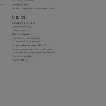
ts ?
Adresses utiles
Recherche professionnelle multicritères
À PROPOS
Conditions générales
Qui sommes-nous ?
Charte du site
Mentions légales
Politique de confidentialité
Accessibilité : non conforme
Rapports d'observation ADALIS
Drogues info service accessible aux
personnes sourdes et malentendantes
Nos documentations
Nous contacter