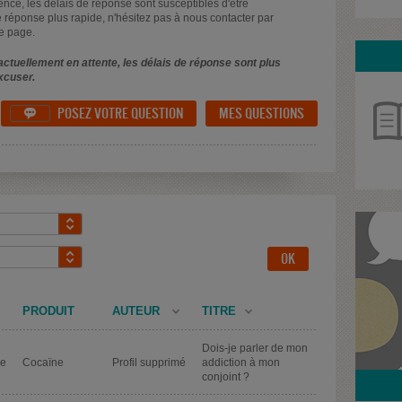
uence, les délais de réponse sont susceptibles d'être
 réponse plus rapide, n'hésitez pas à nous contacter par
e page.
ctuellement en attente, les délais de réponse sont plus
xcuser.
POSEZ VOTRE QUESTION
MES QUESTIONS

PRODUIT
AUTEUR
TITRE
Dois-je parler de mon
de
Cocaïne
Profil supprimé
addiction à mon
conjoint ?