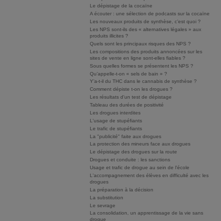
Le dépistage de la cocaïne
A écouter : une sélection de podcasts sur la cocaïne
Les nouveaux produits de synthèse, c’est quoi ?
Les NPS sont-ils des « alternatives légales » aux
produits illicites ?
Quels sont les principaux risques des NPS ?
Les compositions des produits annoncées sur les
sites de vente en ligne sont-elles fiables ?
Sous quelles formes se présentent les NPS ?
Qu’appelle-t-on « sels de bain » ?
Y’a-t-il du THC dans le cannabis de synthèse ?
Comment dépiste t-on les drogues ?
Les résultats d'un test de dépistage
Tableau des durées de positivité
Les drogues interdites
L'usage de stupéfiants
Le trafic de stupéfiants
La "publicité" faite aux drogues
La protection des mineurs face aux drogues
Le dépistage des drogues sur la route
Drogues et conduite : les sanctions
Usage et trafic de drogue au sein de l'école
L'accompagnement des élèves en difficulté avec les
drogues
La préparation à la décision
La substitution
Le sevrage
La consolidation, un apprentissage de la vie sans
drogue