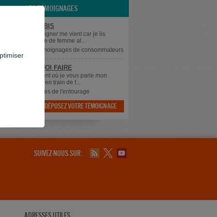
LES TÉMOIGNAGES
ER LE CANNABIS
 L'envie de témoigner me vient car je lis
p de témoignage de femme al...
supprimé
dans
Témoignages de consommateurs
ptimiser
 SAIS PLUS QUOI FAIRE
 à tous, Au moment où je vous parle mon
 qui à 43 ans est en train de f...
dans
Témoignages de l'entourage
DÉPOSEZ VOTRE TÉMOIGNAGE

SUIVEZ-NOUS SUR :
ADRESSES UTILES