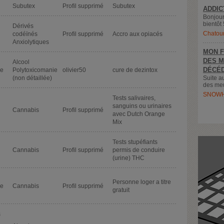
Subutex
Profil supprimé
Subutex
ADDIC
Bonjour
bientôt 
Dérivés
Chatou
codéïnés
Profil supprimé
Accro aux opiacés
Anxiolytiques
MON F
DES M
Alcool
DÉCÉD
de
Polytoxicomanie
olivier50
cure de dezintox
(non détaillée)
Suite a
des meu
SNOWH
Tests salivaires,
sanguins ou urinaires
Cannabis
Profil supprimé
avec Dutch Orange
Mix
Tests stupéfiants
Cannabis
Profil supprimé
permis de conduire
(urine) THC
Personne loger a titre
de
Cannabis
Profil supprimé
gratuit
s