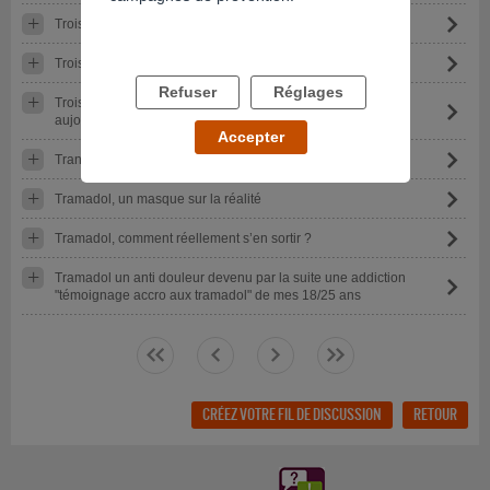
Troisième jour de seuvrage
Trois, deux, un, zéro
Refuser
Réglages
Trois ans après j'avais repris...j'ai tout jeté il y a un mois
aujourd'hui ça va!
Accepter
Transmission
Tramadol, un masque sur la réalité
Tramadol, comment réellement s’en sortir ?
Tramadol un anti douleur devenu par la suite une addiction
"témoignage accro aux tramadol" de mes 18/25 ans
<<
<
>
>>
CRÉEZ VOTRE FIL DE DISCUSSION
RETOUR