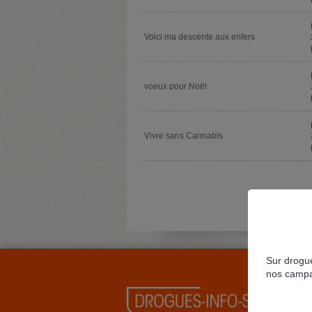
Voici ma descente aux enfers
voeux pour Noël
Vivre sans Cannabis
Sur drogue
nos campa