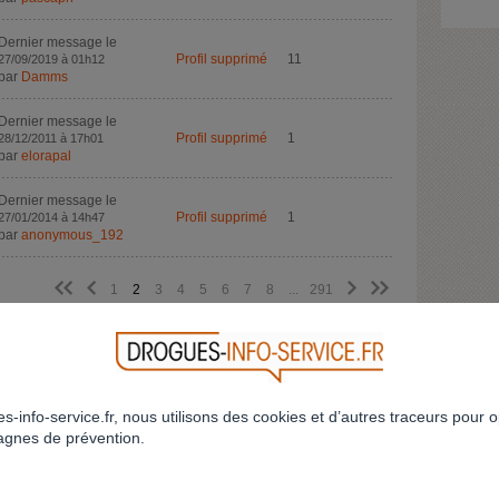
Dernier message le
Profil supprimé
11
27/09/2019 à 01h12
par
Damms
Dernier message le
Profil supprimé
1
28/12/2011 à 17h01
par
elorapal
Dernier message le
Profil supprimé
1
27/01/2014 à 14h47
par
anonymous_192
<<
<
>
>>
1
2
3
4
5
6
7
8
...
291
CRÉEZ VOTRE FIL DE DISCUSSION
RETOUR
s-info-service.fr, nous utilisons des cookies et d’autres traceurs pour o
gnes de prévention.