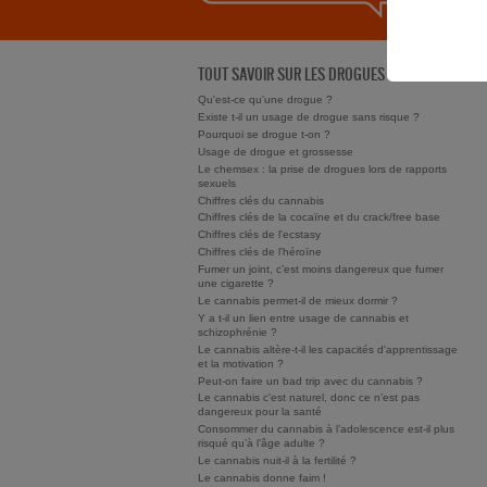
TOUT SAVOIR SUR LES DROGUES
Qu'est-ce qu'une drogue ?
Existe t-il un usage de drogue sans risque ?
Pourquoi se drogue t-on ?
Usage de drogue et grossesse
Le chemsex : la prise de drogues lors de rapports
sexuels
Chiffres clés du cannabis
Chiffres clés de la cocaïne et du crack/free base
Chiffres clés de l'ecstasy
Chiffres clés de l'héroïne
Fumer un joint, c’est moins dangereux que fumer
une cigarette ?
Le cannabis permet-il de mieux dormir ?
Y a t-il un lien entre usage de cannabis et
schizophrénie ?
Le cannabis altère-t-il les capacités d'apprentissage
et la motivation ?
Peut-on faire un bad trip avec du cannabis ?
Le cannabis c'est naturel, donc ce n'est pas
dangereux pour la santé
Consommer du cannabis à l’adolescence est-il plus
risqué qu’à l’âge adulte ?
Le cannabis nuit-il à la fertilité ?
Le cannabis donne faim !