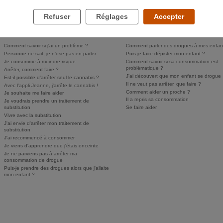
Refuser
Réglages
Accepter
LES DROGUES ET VOUS
LES DROGUES ET VOS PROCHES
Comment savoir si j'ai un problème ?
Comment parler des drogues à mes enfan
Personne ne sait, je n'ose pas en parler
Puis-je faire dépister mon enfant ?
Je consomme à moindre risque
Comment savoir si sa consommation est
problématique ?
Arrêter, comment faire ?
J'ai découvert que mon enfant se drogue
Est-il possible d'arrêter seul le cannabis ?
Il ne veut pas arrêter, que faire ?
Avec l'appli Jeanne, j'arrête le cannabis !
Comment aider un proche ?
Je souhaite me faire aider
Il a repris sa consommation
Je voudrais prendre un traitement de
substitution
Se faire aider
Vivre avec la substitution
J'ai envie d'arrêter mon traitement de
substitution
J'ai recommencé à consommer
Je viens d'apprendre que j'étais enceinte
Je ne parviens pas à arrêter ma
consommation de drogue
Puis-je prendre des drogues alors que j'allaite
mon enfant ?