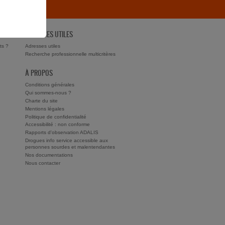
ADRESSES UTILES
ts ?
Adresses utiles
Recherche professionnelle multicritères
À PROPOS
Conditions générales
Qui sommes-nous ?
Charte du site
Mentions légales
Politique de confidentialité
Accessibilité : non conforme
Rapports d'observation ADALIS
Drogues info service accessible aux
personnes sourdes et malentendantes
Nos documentations
Nous contacter