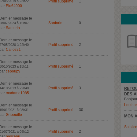
02/05/2019 à 23h22
Profil supprimé
1
par
Elo64000
Dernier message le
Santorin
0
08/07/2024 à 15h07
par
Santorin
Dernier message le
Profil supprimé
2
27/05/2020 à 22h40
par
Calice21
Dernier message le
Profil supprimé
1
30/10/2023 à 15h11
par
cepoupy
Dernier message le
Profil supprimé
3
14/10/2013 à 22h40
RETOU
par
madame1985
DES A
Bonjour,
Lorkha
Dernier message le
Profil supprimé
30
15/01/2021 à 03h31
par
Gribouille
MON A
...
Dernier message le
Solstic
Profil supprimé
2
01/07/2021 à 08h12
par
pascapri