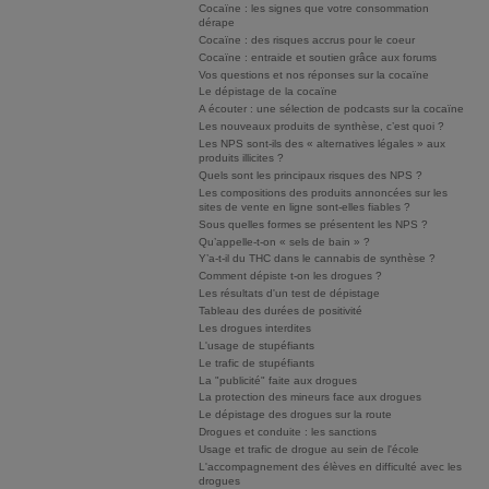
Cocaïne : les signes que votre consommation
dérape
Cocaïne : des risques accrus pour le coeur
Cocaïne : entraide et soutien grâce aux forums
Vos questions et nos réponses sur la cocaïne
Le dépistage de la cocaïne
A écouter : une sélection de podcasts sur la cocaïne
Les nouveaux produits de synthèse, c’est quoi ?
Les NPS sont-ils des « alternatives légales » aux
produits illicites ?
Quels sont les principaux risques des NPS ?
Les compositions des produits annoncées sur les
sites de vente en ligne sont-elles fiables ?
Sous quelles formes se présentent les NPS ?
Qu’appelle-t-on « sels de bain » ?
Y’a-t-il du THC dans le cannabis de synthèse ?
Comment dépiste t-on les drogues ?
Les résultats d'un test de dépistage
Tableau des durées de positivité
Les drogues interdites
L'usage de stupéfiants
Le trafic de stupéfiants
La "publicité" faite aux drogues
La protection des mineurs face aux drogues
Le dépistage des drogues sur la route
Drogues et conduite : les sanctions
Usage et trafic de drogue au sein de l'école
L'accompagnement des élèves en difficulté avec les
drogues