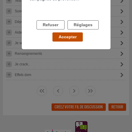
Test sanguin
Soirée au lendemain inquiétant..
Dépression depuis que j'ai arrêter l'héroïne.
Refuser
Réglages
Aider mon fils à décrocher.
Accepter
Je suis enceinte et je fume des joints
Renseignements
Je crack..
Effets dxm
<<
<
>
>>
CRÉEZ VOTRE FIL DE DISCUSSION
RETOUR