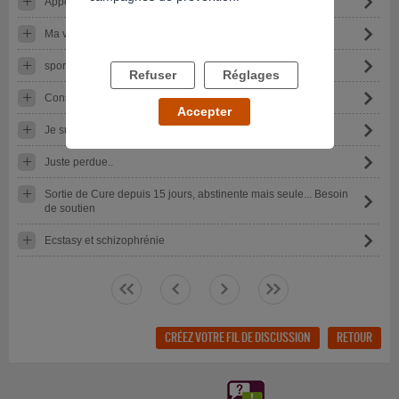
Appel au secours
Ma vie s'écroule
sport et dépendance
Refuser
Réglages
Conso de crack
Accepter
Je suis bipolaire et Addict
Juste perdue..
Sortie de Cure depuis 15 jours, abstinente mais seule... Besoin
de soutien
Ecstasy et schizophrénie
<<
<
>
>>
CRÉEZ VOTRE FIL DE DISCUSSION
RETOUR