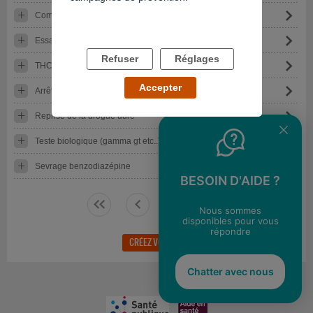
Comment arrêter le crack
Essaie selincro ce week-end
Refuser
Réglages
THC COOH dans le sang permis
Accepter
Arrêt heroine
Reprise de la drogue dure
Teste biologique (gamma gt etc..) et thc
Sevrage benzodiazépine
BESOIN D'AIDE ?
<<
<
>
>>
Nous sommes
disponibles pour vous
répondre
CRÉEZ VOTRE FIL DE DISCUSSION
RETOUR
Chatter avec nous