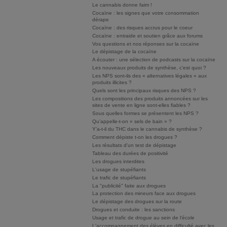
Le cannabis donne faim !
Cocaïne : les signes que votre consommation
dérape
Cocaïne : des risques accrus pour le coeur
Cocaïne : entraide et soutien grâce aux forums
Vos questions et nos réponses sur la cocaïne
Le dépistage de la cocaïne
A écouter : une sélection de podcasts sur la cocaïne
Les nouveaux produits de synthèse, c’est quoi ?
Les NPS sont-ils des « alternatives légales » aux
produits illicites ?
Quels sont les principaux risques des NPS ?
Les compositions des produits annoncées sur les
sites de vente en ligne sont-elles fiables ?
Sous quelles formes se présentent les NPS ?
Qu’appelle-t-on « sels de bain » ?
Y’a-t-il du THC dans le cannabis de synthèse ?
Comment dépiste t-on les drogues ?
Les résultats d'un test de dépistage
Tableau des durées de positivité
Les drogues interdites
L'usage de stupéfiants
Le trafic de stupéfiants
La "publicité" faite aux drogues
La protection des mineurs face aux drogues
Le dépistage des drogues sur la route
Drogues et conduite : les sanctions
Usage et trafic de drogue au sein de l'école
L'accompagnement des élèves en difficulté avec les