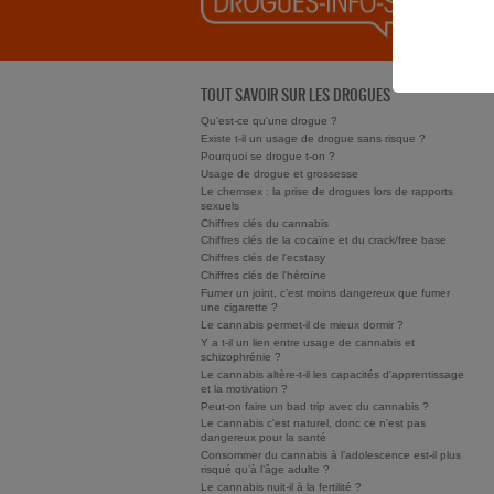
TOUT SAVOIR SUR LES DROGUES
Qu'est-ce qu'une drogue ?
Existe t-il un usage de drogue sans risque ?
Pourquoi se drogue t-on ?
Usage de drogue et grossesse
Le chemsex : la prise de drogues lors de rapports
sexuels
Chiffres clés du cannabis
Chiffres clés de la cocaïne et du crack/free base
Chiffres clés de l'ecstasy
Chiffres clés de l'héroïne
Fumer un joint, c’est moins dangereux que fumer
une cigarette ?
Le cannabis permet-il de mieux dormir ?
Y a t-il un lien entre usage de cannabis et
schizophrénie ?
Le cannabis altère-t-il les capacités d'apprentissage
et la motivation ?
Peut-on faire un bad trip avec du cannabis ?
Le cannabis c'est naturel, donc ce n'est pas
dangereux pour la santé
Consommer du cannabis à l’adolescence est-il plus
risqué qu’à l’âge adulte ?
Le cannabis nuit-il à la fertilité ?