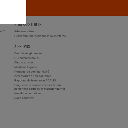
ADRESSES UTILES
ts ?
Adresses utiles
Recherche professionnelle multicritères
À PROPOS
Conditions générales
Qui sommes-nous ?
Charte du site
Mentions légales
Politique de confidentialité
Accessibilité : non conforme
Rapports d'observation ADALIS
Drogues info service accessible aux
personnes sourdes et malentendantes
Nos documentations
Nous contacter