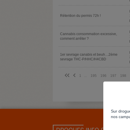
Rétention du permis 72h !
Cannabis consommation excessive,
comment arrêter ?
1er sevrage canabis et beuh....2ème
sevrage THC-P/HHC/H4CBD
<<
<
1
...
195
196
197
198
Sur drogue
nos campa