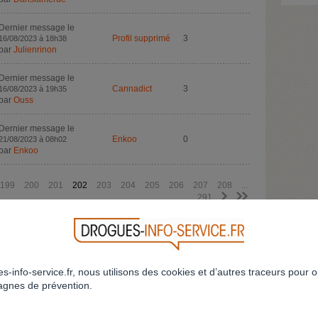
Dernier message le
Profil supprimé
3
16/08/2023 à 18h38
par
Julienrinon
Dernier message le
Cannadict
3
16/08/2023 à 19h35
par
Ouss
Dernier message le
Enkoo
0
21/08/2023 à 08h02
par
Enkoo
199
200
201
202
203
204
205
206
207
208
...
>
>>
291
CRÉEZ VOTRE FIL DE DISCUSSION
RETOUR
s-info-service.fr, nous utilisons des cookies et d’autres traceurs pour o
gnes de prévention.