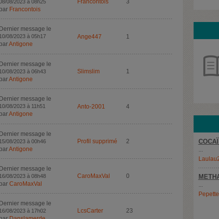
Francontois
3
08/08/2023 à 08h25
par
Francontois
Dernier message le
10/08/2023 à 05h17
Ange447
1
par
Antigone
Dernier message le
Slimslim
1
10/08/2023 à 06h43
par
Antigone
Dernier message le
10/08/2023 à 11h51
Anto-2001
4
par
Antigone
Dernier message le
Profil supprimé
2
COCAÏ
15/08/2023 à 00h46
par
Antigone
...
Laulau
Dernier message le
CaroMaxVal
0
16/08/2023 à 08h48
METH
par
CaroMaxVal
...
Pepett
Dernier message le
LcsCarter
23
16/08/2023 à 17h02
par
Danslamerde