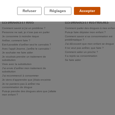
Refuser
Réglages
Accepter
LES DROGUES ET VOUS
LES DROGUES ET VOS PROCHES
Comment savoir si j'ai un problème ?
Comment parler des drogues à mes enfan
Personne ne sait, je n'ose pas en parler
Puis-je faire dépister mon enfant ?
Je consomme à moindre risque
Comment savoir si sa consommation est
problématique ?
Arrêter, comment faire ?
J'ai découvert que mon enfant se drogue
Est-il possible d'arrêter seul le cannabis ?
Il ne veut pas arrêter, que faire ?
Avec l'appli Jeanne, j'arrête le cannabis !
Comment aider un proche ?
Je souhaite me faire aider
Il a repris sa consommation
Je voudrais prendre un traitement de
substitution
Se faire aider
Vivre avec la substitution
J'ai envie d'arrêter mon traitement de
substitution
J'ai recommencé à consommer
Je viens d'apprendre que j'étais enceinte
Je ne parviens pas à arrêter ma
consommation de drogue
Puis-je prendre des drogues alors que j'allaite
mon enfant ?