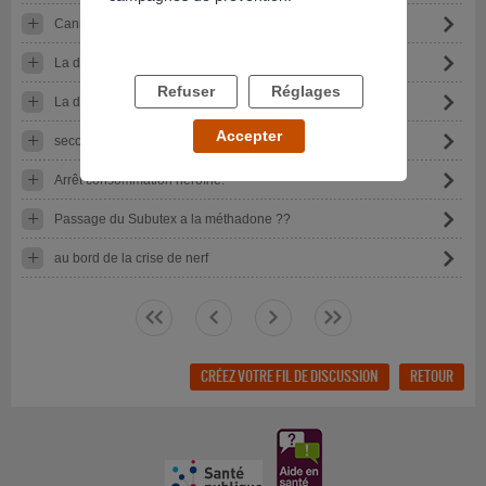
Canna&ral le bol
La drogue a détruit ma vie
Refuser
Réglages
La drogue me rend malade
Accepter
seconde chance
Arrêt consommation héroïne.
Passage du Subutex a la méthadone ??
au bord de la crise de nerf
<<
<
>
>>
CRÉEZ VOTRE FIL DE DISCUSSION
RETOUR