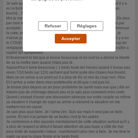
Je sais qu'il sait mis dans cette dépense se a l'âge de 18ans quand il y a
eu la facilité de gagner de l'argent pendant quelque temps il y a pas
touché... Puis il a perdu son cousin qui était comme un frère....
Moi je me suis mis avec lui a 27ans je connaissais pas se monde. De plus
par mon métier ( aide soignante) j'étais contre tous sa. Puis j'ai finis par
Refuser
Réglages
accepter. Suite a des problèmes financier je suis arrivé a lui faire diminuer
la coke, et rester a fumer la wead. Puis j'ai eu cru qu'il avait arrêté.. je
n'arrive pas a repéré les symptômes quand il était sous coke.puis il y a eu
Accepter
le COVID et moi beaucoup de taf ( aide soignante de nuit ) beaucoup de
remplacement en clinique de repos psy. Et là j'ai commencé a connaître a
repéré les symptômes.
Et finalement le fait que je bosse beaucoup et en nuit lui a donné la liberté
de se la mettre bien quand j'étais pas là.
Aujourd'hui il fume beaucoup ( 1 bedo toute les heures quand il bosse pas
sinon 7/10 bedo sur 12h) sachant quil fumé juste des clopes Aux boulot.
Mais on en arrive a un point où il a plus de fric et moi du coup non. Plus.
Et il arrive a voler dans mon portefeuille et dit que c est pas lui....
Je bosse plus depuis un an pour problème de santé mais vue que j été en
Interim pas de chômage depuis peu et je sais plus comment m'en sortir.
Quand j essayé d'avoir une discussion sérieuse sur notre couple ou même
sa situation il change de sujet ou arrive a retourné la situation en me
mettant moi en cause.
Je sais plus quoi faire. Je l 'aime j'en. Suis sur mais il veut pas se faire
suivre. Et rien n'ai jamais de sa fautes c'est tjr les autres.
Je commence a être épuisée mentalement de cette situation surtout qu'il y
a plus de respect ai début il faisait attention de pas dupe a côté de moi
pour évité de supporte l odeur.. maintenant t plus rien a faire. Je me lève le
matin sa pue la clope froide et le bedo froid.