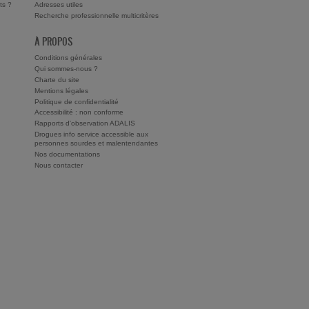
ts ?
Adresses utiles
Recherche professionnelle multicritères
À PROPOS
Conditions générales
Qui sommes-nous ?
Charte du site
Mentions légales
Politique de confidentialité
Accessibilité : non conforme
Rapports d'observation ADALIS
Drogues info service accessible aux
personnes sourdes et malentendantes
Nos documentations
Nous contacter