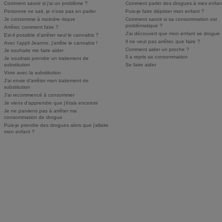
Comment savoir si j'ai un problème ?
Comment parler des drogues à mes enfan
Personne ne sait, je n'ose pas en parler
Puis-je faire dépister mon enfant ?
Je consomme à moindre risque
Comment savoir si sa consommation est
problématique ?
Arrêter, comment faire ?
J'ai découvert que mon enfant se drogue
Est-il possible d'arrêter seul le cannabis ?
Il ne veut pas arrêter, que faire ?
Avec l'appli Jeanne, j'arrête le cannabis !
Comment aider un proche ?
Je souhaite me faire aider
Il a repris sa consommation
Je voudrais prendre un traitement de
substitution
Se faire aider
Vivre avec la substitution
J'ai envie d'arrêter mon traitement de
substitution
J'ai recommencé à consommer
Je viens d'apprendre que j'étais enceinte
Je ne parviens pas à arrêter ma
consommation de drogue
Puis-je prendre des drogues alors que j'allaite
mon enfant ?