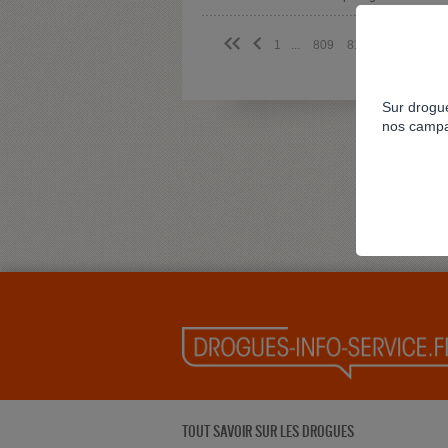
<<
<
1
...
809
810
811
812
Sur drogue
nos campa
TOUT SAVOIR SUR LES DROGUES