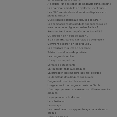
A écouter : une sélection de podcasts sur la cocaïne
Les nouveaux produits de synthèse, c’est quoi ?
Les NPS sont-ils des « alternatives légales » aux
produits illicites ?
Quels sont les principaux risques des NPS ?
Les compositions des produits annoncées sur les
sites de vente en ligne sont-elles fiables ?
Sous quelles formes se présentent les NPS ?
Qu’appelle-t-on « sels de bain » ?
Y’a-t-il du THC dans le cannabis de synthèse ?
Comment dépiste t-on les drogues ?
Les résultats d'un test de dépistage
Tableau des durées de positivité
Les drogues interdites
L'usage de stupéfiants
Le trafic de stupéfiants
La "publicité" faite aux drogues
La protection des mineurs face aux drogues
Le dépistage des drogues sur la route
Drogues et conduite : les sanctions
Usage et trafic de drogue au sein de l'école
L'accompagnement des élèves en difficulté avec les
drogues
La préparation à la décision
La substitution
Le sevrage
La consolidation, un apprentissage de la vie sans
drogue
L'aide à distance