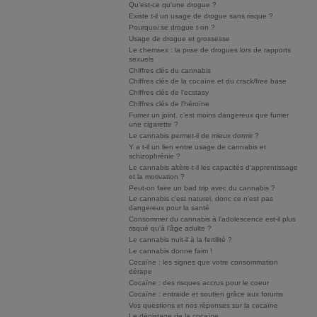
Qu'est-ce qu'une drogue ?
Existe t-il un usage de drogue sans risque ?
Pourquoi se drogue t-on ?
Usage de drogue et grossesse
Le chemsex : la prise de drogues lors de rapports
sexuels
Chiffres clés du cannabis
Chiffres clés de la cocaïne et du crack/free base
Chiffres clés de l'ecstasy
Chiffres clés de l'héroïne
Fumer un joint, c’est moins dangereux que fumer
une cigarette ?
Le cannabis permet-il de mieux dormir ?
Y a t-il un lien entre usage de cannabis et
schizophrénie ?
Le cannabis altère-t-il les capacités d'apprentissage
et la motivation ?
Peut-on faire un bad trip avec du cannabis ?
Le cannabis c'est naturel, donc ce n'est pas
dangereux pour la santé
Consommer du cannabis à l’adolescence est-il plus
risqué qu’à l’âge adulte ?
Le cannabis nuit-il à la fertilité ?
Le cannabis donne faim !
Cocaïne : les signes que votre consommation
dérape
Cocaïne : des risques accrus pour le coeur
Cocaïne : entraide et soutien grâce aux forums
Vos questions et nos réponses sur la cocaïne
Le dépistage de la cocaïne