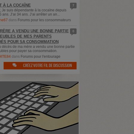
T À LA COCAÏNE
7
, Je suis dépendante à la cocaïne depuis
5 ans. J’ai 34 ans. J’ai arrêter un an...
ne67
dans
Forums pour les consommateurs
RÈRE A VENDU UNE BONNE PARTIE
0
EUBLES DE MES PARENTS
ÉS POUR SA CONSOMMATION
u décès de ma mère a vendu une bonne partie
bles pour payer sa consommation.
ITE84
dans
Forums pour l'entourage
CRÉEZ VOTRE FIL DE DISCUSSION
