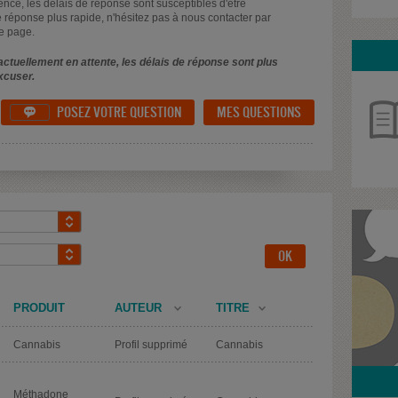
uence, les délais de réponse sont susceptibles d'être
 réponse plus rapide, n'hésitez pas à nous contacter par
e page.
ctuellement en attente, les délais de réponse sont plus
xcuser.
POSEZ VOTRE QUESTION
MES QUESTIONS

PRODUIT
AUTEUR
TITRE
Cannabis
Profil supprimé
Cannabis
Méthadone