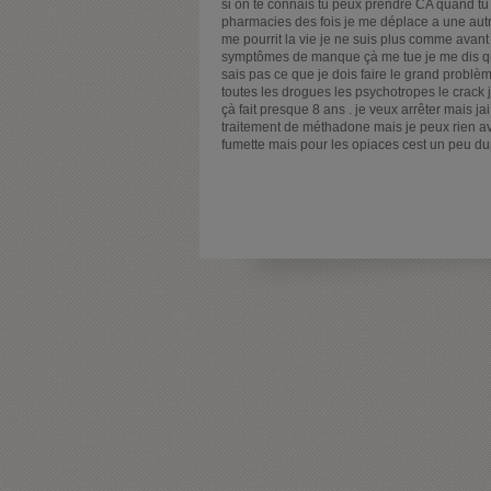
si on te connais tu peux prendre CA quand tu 
pharmacies des fois je me déplace a une autre 
me pourrit la vie je ne suis plus comme avant ç
symptômes de manque çà me tue je me dis que
sais pas ce que je dois faire le grand problèm
toutes les drogues les psychotropes le crack
çà fait presque 8 ans . je veux arrêter mais ja
traitement de méthadone mais je peux rien avo
fumette mais pour les opiaces cest un peu dur