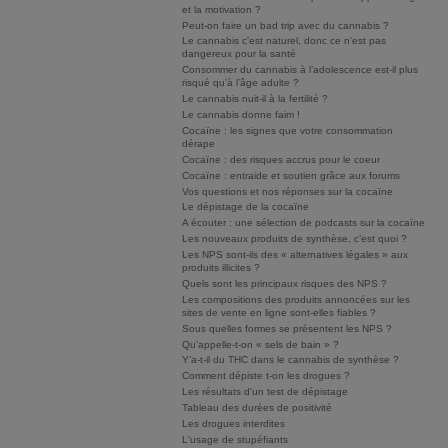
et la motivation ?
Peut-on faire un bad trip avec du cannabis ?
Le cannabis c'est naturel, donc ce n'est pas
dangereux pour la santé
Consommer du cannabis à l’adolescence est-il plus
risqué qu’à l’âge adulte ?
Le cannabis nuit-il à la fertilité ?
Le cannabis donne faim !
Cocaïne : les signes que votre consommation
dérape
Cocaïne : des risques accrus pour le coeur
Cocaïne : entraide et soutien grâce aux forums
Vos questions et nos réponses sur la cocaïne
Le dépistage de la cocaïne
A écouter : une sélection de podcasts sur la cocaïne
Les nouveaux produits de synthèse, c’est quoi ?
Les NPS sont-ils des « alternatives légales » aux
produits illicites ?
Quels sont les principaux risques des NPS ?
Les compositions des produits annoncées sur les
sites de vente en ligne sont-elles fiables ?
Sous quelles formes se présentent les NPS ?
Qu’appelle-t-on « sels de bain » ?
Y’a-t-il du THC dans le cannabis de synthèse ?
Comment dépiste t-on les drogues ?
Les résultats d'un test de dépistage
Tableau des durées de positivité
Les drogues interdites
L'usage de stupéfiants