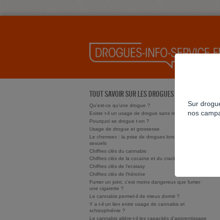
TOUT SAVOIR SUR LES DROGUES
Sur drogue
Qu'est-ce qu'une drogue ?
nos campa
Existe t-il un usage de drogue sans risque ?
Pourquoi se drogue t-on ?
Usage de drogue et grossesse
Le chemsex : la prise de drogues lors de rapports
sexuels
Chiffres clés du cannabis
Chiffres clés de la cocaïne et du crack/free base
Chiffres clés de l'ecstasy
Chiffres clés de l'héroïne
Fumer un joint, c’est moins dangereux que fumer
une cigarette ?
Le cannabis permet-il de mieux dormir ?
Y a t-il un lien entre usage de cannabis et
schizophrénie ?
Le cannabis altère-t-il les capacités d'apprentissage