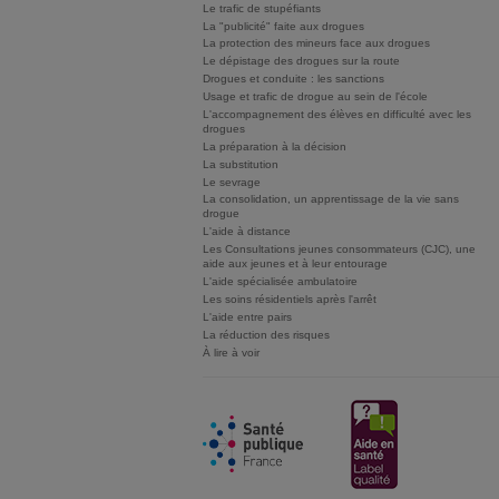
Le trafic de stupéfiants
La "publicité" faite aux drogues
La protection des mineurs face aux drogues
Le dépistage des drogues sur la route
Drogues et conduite : les sanctions
Usage et trafic de drogue au sein de l'école
L'accompagnement des élèves en difficulté avec les
drogues
La préparation à la décision
La substitution
Le sevrage
La consolidation, un apprentissage de la vie sans
drogue
L'aide à distance
Les Consultations jeunes consommateurs (CJC), une
aide aux jeunes et à leur entourage
L'aide spécialisée ambulatoire
Les soins résidentiels après l'arrêt
L'aide entre pairs
La réduction des risques
À lire à voir