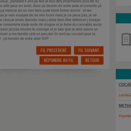
veux , pendant 4 ans jai fais le tour des pharmacies plus de 42
ville pour en avoir, donc jai besoin de votre aide et conseils çà
a marirve de ne rien faire juste boire fumer dormir , et les
 je vais essayer de ne rien boire mais je ne peux pas, je ne
e cest jai envie darreter mais j aime bien être défoncer j essaye
 je consomme toute sorte de drogue et je fume du cannabis aussi
i peur jai pas encore le courage et je sais que je dois suivre un
uer a ma famille cest un peu dur ils sont au courant pour la
 . jai besoin de votre aide SVP
FIL PRÉCÉDENT
FIL SUIVANT
RÉPONDRE AU FIL
RETOUR
COCAÏ
...
Laulau
METH
...
Pepett