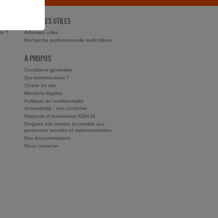
ADRESSES UTILES
ts ?
Adresses utiles
Recherche professionnelle multicritères
À PROPOS
Conditions générales
Qui sommes-nous ?
Charte du site
Mentions légales
Politique de confidentialité
Accessibilité : non conforme
Rapports d'observation ADALIS
Drogues info service accessible aux
personnes sourdes et malentendantes
Nos documentations
Nous contacter