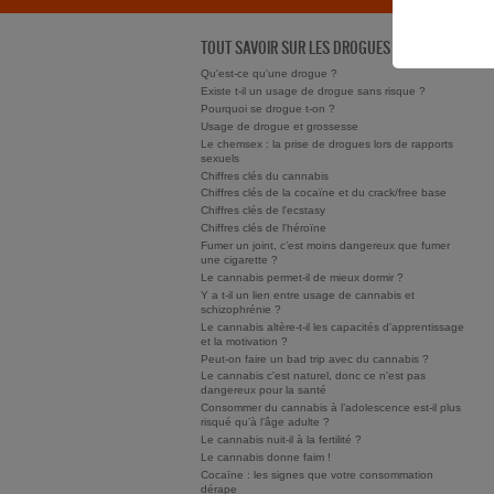
TOUT SAVOIR SUR LES DROGUES
Qu'est-ce qu'une drogue ?
Existe t-il un usage de drogue sans risque ?
Pourquoi se drogue t-on ?
Usage de drogue et grossesse
Le chemsex : la prise de drogues lors de rapports
sexuels
Chiffres clés du cannabis
Chiffres clés de la cocaïne et du crack/free base
Chiffres clés de l'ecstasy
Chiffres clés de l'héroïne
Fumer un joint, c’est moins dangereux que fumer
une cigarette ?
Le cannabis permet-il de mieux dormir ?
Y a t-il un lien entre usage de cannabis et
schizophrénie ?
Le cannabis altère-t-il les capacités d'apprentissage
et la motivation ?
Peut-on faire un bad trip avec du cannabis ?
Le cannabis c'est naturel, donc ce n'est pas
dangereux pour la santé
Consommer du cannabis à l’adolescence est-il plus
risqué qu’à l’âge adulte ?
Le cannabis nuit-il à la fertilité ?
Le cannabis donne faim !
Cocaïne : les signes que votre consommation
dérape