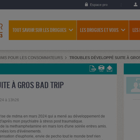
Espace pro
TOUT SAVOIR SUR LES DROGUES
LES DROGUES ET VOUS
LES
UMS POUR LES CONSOMMATEURS
TROUBLES DÉVELOPPÉ SUITE À GROS
ITE À GROS BAD TRIP
024 à 13h26
ma prise de mdma en mars 2024 qui a mené au développement de
'après mon psychiatre à stress post traumatique.
de la methamphetamine en mars lors d'une soirée entres amis.
nnées lors d'événements.
 Sensation d'euphorie, envie de pecho tout le monde bref rien