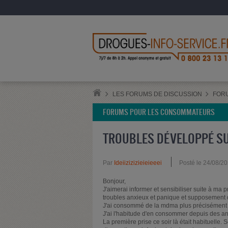
LES FORUMS DE DISCUSSION
FOR
FORUMS POUR LES CONSOMMATEURS
TROUBLES DÉVELOPPÉ SU
Par
Ideiizizizieieieeei
Posté le 24/08/2
Bonjour,
J'aimerai informer et sensibiliser suite à 
troubles anxieux et panique et supposement d
J'ai consommé de la mdma plus précisément 
J'ai l'habitude d'en consommer depuis des a
La première prise ce soir là était habituelle.