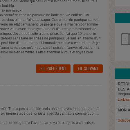
 pris un deuxième qui celui ci m'a fait bader à mort. Je sautais
n bad trip.
 sa irai mieux.
a première crise de panique de toute ma vie entière. J'ai
gros choc et que c'était passager. Ces crises de panique ce sont
 devenu un état permanent. Je précise que je n'ai rien consommé
 rendez vous avec des psychiatres et d'autres professionnels le
niques développé suite à cette prise. Je n'ai que 19 ans et je
ir dehors sans faire de crises de paniques. Je suis en attente d'un
peut être d'un trouble post traumatique suite à ce bad trip. Si je
n'aurai jamais cru qu'un truc pareil puisse m'arriver et gâcher ma
sible de s'en remettre. Faites attention à vous et soyez bien
e.
FIL PRÉCÉDENT
FIL SUIVANT
RETOU
DES A
Bonjour,
Lorkha
rmal. Tu n’a pas à t’en faire cela passera avec le temps. Je n’ai
MON A
ver au même stade que toi juste avec du cannabis comme quoi …
...
Solstic
ortes de drogues à l’avenir car tu va être sujette à ces crises