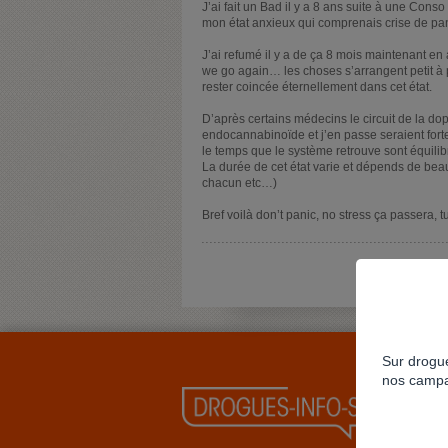
J’ai fait un Bad il y a 8 ans suite à une Cons
mon état anxieux qui comprenais crise de pa
J’ai refumé il y a de ça 8 mois maintenant en
we go again… les choses s’arrangent petit à pe
rester coincée éternellement dans cet état.
D’après certains médecins le circuit de la d
endocannabinoïde et j’en passe seraient fort
le temps que le système retrouve sont équilibr
La durée de cet état varie et dépends de be
chacun etc…)
Bref voilà don’t panic, no stress ça passera, 
Sur drogue
nos campa