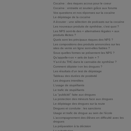
Cocaïne : des risques accrus pour le coeur
Cocaïne : entraide et soutien grâce aux forums
Vos questions et nos réponses sur la cocaïne
Le dépistage de la cocaïne
A écouter : une sélection de podcasts sur la cocaïne
Les nouveaux produits de synthèse, c’est quoi ?
Les NPS sont-ils des « alternatives légales » aux
produits illicites ?
Quels sont les principaux risques des NPS ?
Les compositions des produits annoncées sur les
sites de vente en ligne sont-elles fiables ?
Sous quelles formes se présentent les NPS ?
Qu’appelle-t-on « sels de bain » ?
Y’a-t-il du THC dans le cannabis de synthèse ?
Comment dépiste t-on les drogues ?
Les résultats d'un test de dépistage
Tableau des durées de positivité
Les drogues interdites
L'usage de stupéfiants
Le trafic de stupéfiants
La "publicité" faite aux drogues
La protection des mineurs face aux drogues
Le dépistage des drogues sur la route
Drogues et conduite : les sanctions
Usage et trafic de drogue au sein de l'école
L'accompagnement des élèves en difficulté avec les
drogues
La préparation à la décision
La substitution