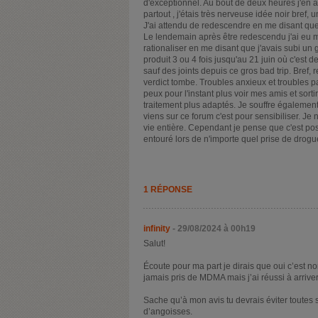
d'exceptionnel. Au bout de deux heures j'en ai
partout , j'étais très nerveuse idée noir bref, u
J'ai attendu de redescendre en me disant que
Le lendemain après être redescendu j'ai eu m
rationaliser en me disant que j'avais subi un 
produit 3 ou 4 fois jusqu'au 21 juin où c'est
sauf des joints depuis ce gros bad trip. Bref,
verdict tombe. Troubles anxieux et troubles pa
peux pour l'instant plus voir mes amis et sort
traitement plus adaptés. Je souffre également 
viens sur ce forum c'est pour sensibiliser. Je 
vie entière. Cependant je pense que c'est pos
entouré lors de n'importe quel prise de drogu
1 RÉPONSE
infinity
- 29/08/2024 à 00h19
Salut!
Écoute pour ma part je dirais que oui c’est no
jamais pris de MDMA mais j’ai réussi à arri
Sache qu’à mon avis tu devrais éviter toutes s
d’angoisses.