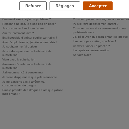
Refuser
Réglages
Accepter
LES DROGUES ET VOUS
LES DROGUES ET VOS PROCHES
Comment savoir si j'ai un problème ?
Comment parler des drogues à mes enfan
Personne ne sait, je n'ose pas en parler
Puis-je faire dépister mon enfant ?
Je consomme à moindre risque
Comment savoir si sa consommation est
problématique ?
Arrêter, comment faire ?
J'ai découvert que mon enfant se drogue
Est-il possible d'arrêter seul le cannabis ?
Il ne veut pas arrêter, que faire ?
Avec l'appli Jeanne, j'arrête le cannabis !
Comment aider un proche ?
Je souhaite me faire aider
Il a repris sa consommation
Je voudrais prendre un traitement de
substitution
Se faire aider
Vivre avec la substitution
J'ai envie d'arrêter mon traitement de
substitution
J'ai recommencé à consommer
Je viens d'apprendre que j'étais enceinte
Je ne parviens pas à arrêter ma
consommation de drogue
Puis-je prendre des drogues alors que j'allaite
mon enfant ?