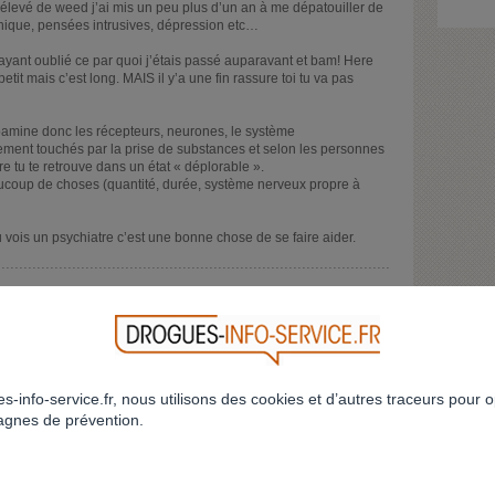
o élevé de weed j’ai mis un peu plus d’un an à me dépatouiller de
nique, pensées intrusives, dépression etc…
 ayant oublié ce par quoi j’étais passé auparavant et bam! Here
tit mais c’est long. MAIS il y’a une fin rassure toi tu va pas
opamine donc les récepteurs, neurones, le système
ement touchés par la prise de substances et selon les personnes
e tu te retrouve dans un état « déplorable ».
aucoup de choses (quantité, durée, système nerveux propre à
tu vois un psychiatre c’est une bonne chose de se faire aider.
RÉPONDRE AU FIL
RETOUR
s-info-service.fr, nous utilisons des cookies et d’autres traceurs pour o
gnes de prévention.