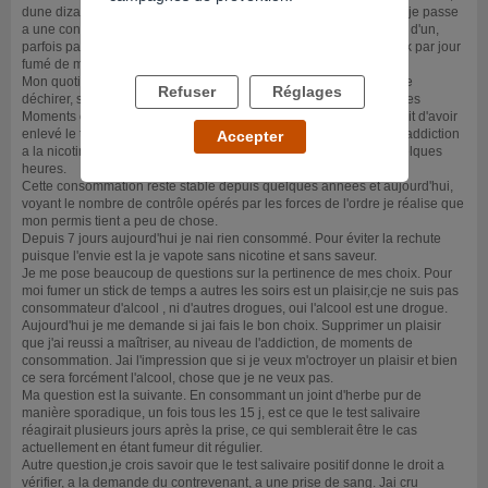
dune dizaine de joints de shit ou d'herbe, toujours avec du tabac, je passe
a une consommation dun ou deux sticks par jour, parfois la moitié d'un,
parfois pas du tout. Si je dois tracer une moyenne je dirais un stick par jour
fumé de manière discontinue a différent moment de la journée.
Mon quotidien est 1000 fois plus agréable, plus du tout l'idée de le
Refuser
Réglages
déchirer, seulement profiter d'un petit joint d'herbe consommé a des
Moments choisi,clavier plupart du temps le soir ou en repos. Le fait d'avoir
enlevé le tabac donc la nicotine,me permet de ne pas avoir cette addiction
Accepter
a la nicotine et cette sensation d'envie perpétuelle au bout de quelques
heures.
Cette consommation reste stable depuis quelques années et aujourd'hui,
voyant le nombre de contrôle opérés par les forces de l'ordre je réalise que
mon permis tient a peu de chose.
Depuis 7 jours aujourd'hui je nai rien consommé. Pour éviter la rechute
puisque l'envie est la je vapote sans nicotine et sans saveur.
Je me pose beaucoup de questions sur la pertinence de mes choix. Pour
moi fumer un stick de temps a autres les soirs est un plaisir,cje ne suis pas
consommateur d'alcool , ni d'autres drogues, oui l'alcool est une drogue.
Aujourd'hui je me demande si jai fais le bon choix. Supprimer un plaisir
que j'ai reussi a maîtriser, au niveau de l'addiction, de moments de
consommation. Jai l'impression que si je veux m'octroyer un plaisir et bien
ce sera forcément l'alcool, chose que je ne veux pas.
Ma question est la suivante. En consommant un joint d'herbe pur de
manière sporadique, un fois tous les 15 j, est ce que le test salivaire
réagirait plusieurs jours après la prise, ce qui semblerait être le cas
actuellement en étant fumeur dit régulier.
Autre question,je crois savoir que le test salivaire positif donne le droit a
vérifier, a la demande du contrevenant, a une prise de sang. Jai cru