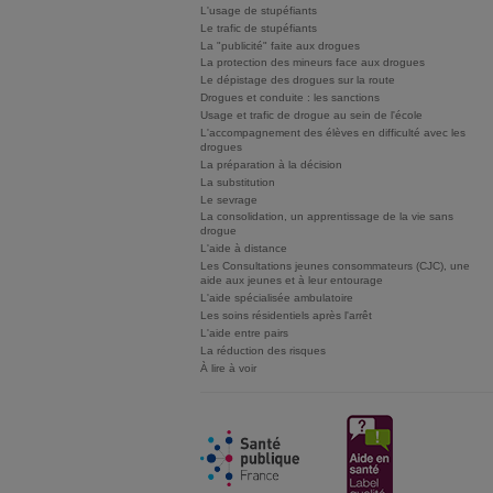
L'usage de stupéfiants
Le trafic de stupéfiants
La "publicité" faite aux drogues
La protection des mineurs face aux drogues
Le dépistage des drogues sur la route
Drogues et conduite : les sanctions
Usage et trafic de drogue au sein de l'école
L'accompagnement des élèves en difficulté avec les
drogues
La préparation à la décision
La substitution
Le sevrage
La consolidation, un apprentissage de la vie sans
drogue
L'aide à distance
Les Consultations jeunes consommateurs (CJC), une
aide aux jeunes et à leur entourage
L'aide spécialisée ambulatoire
Les soins résidentiels après l'arrêt
L'aide entre pairs
La réduction des risques
À lire à voir