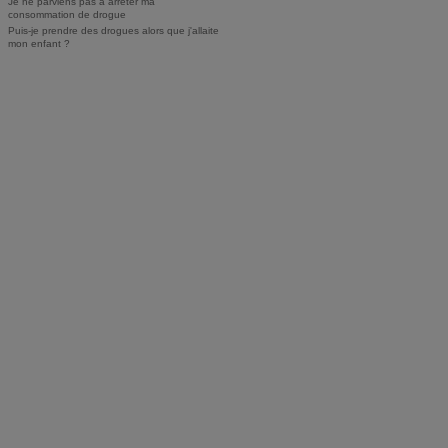
Je ne parviens pas à arrêter ma
consommation de drogue
Puis-je prendre des drogues alors que j'allaite
mon enfant ?