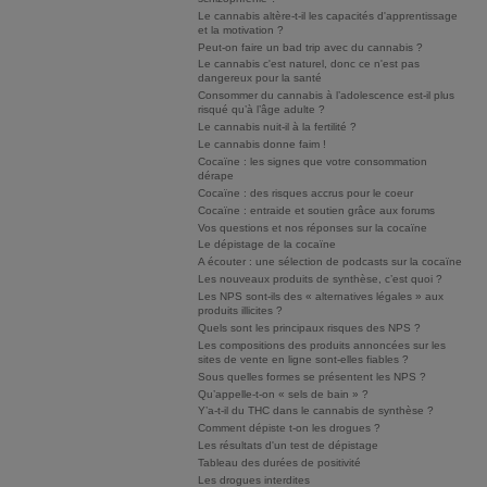
Le cannabis altère-t-il les capacités d'apprentissage
et la motivation ?
Peut-on faire un bad trip avec du cannabis ?
Le cannabis c'est naturel, donc ce n'est pas
dangereux pour la santé
Consommer du cannabis à l’adolescence est-il plus
risqué qu’à l’âge adulte ?
Le cannabis nuit-il à la fertilité ?
Le cannabis donne faim !
Cocaïne : les signes que votre consommation
dérape
Cocaïne : des risques accrus pour le coeur
Cocaïne : entraide et soutien grâce aux forums
Vos questions et nos réponses sur la cocaïne
Le dépistage de la cocaïne
A écouter : une sélection de podcasts sur la cocaïne
Les nouveaux produits de synthèse, c’est quoi ?
Les NPS sont-ils des « alternatives légales » aux
produits illicites ?
Quels sont les principaux risques des NPS ?
Les compositions des produits annoncées sur les
sites de vente en ligne sont-elles fiables ?
Sous quelles formes se présentent les NPS ?
Qu’appelle-t-on « sels de bain » ?
Y’a-t-il du THC dans le cannabis de synthèse ?
Comment dépiste t-on les drogues ?
Les résultats d'un test de dépistage
Tableau des durées de positivité
Les drogues interdites