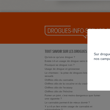
TOUT SAVOIR SUR LES DROGUES
Sur drogue
Qu'est-ce qu'une drogue ?
nos campa
Existe t-il un usage de drogue sans risque ?
Pourquoi se drogue t-on ?
Usage de drogue et grossesse
Le chemsex : la prise de drogues lors de rapports
sexuels
Chiffres clés du cannabis
Chiffres clés de la cocaïne et du crack/free base
Chiffres clés de l'ecstasy
Chiffres clés de l'héroïne
Fumer un joint, c’est moins dangereux que fumer
une cigarette ?
Le cannabis permet-il de mieux dormir ?
Y a t-il un lien entre usage de cannabis et
schizophrénie ?