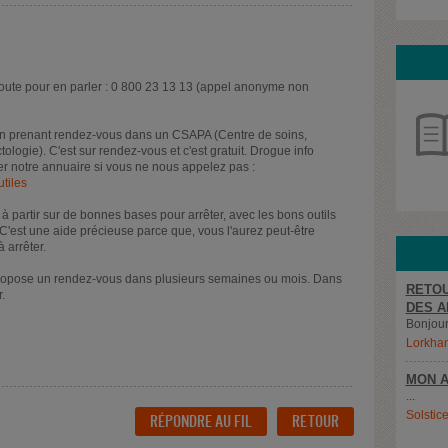
coute pour en parler : 0 800 23 13 13 (appel anonyme non
en prenant rendez-vous dans un CSAPA (Centre de soins,
ogie). C'est sur rendez-vous et c'est gratuit. Drogue info
ser notre annuaire si vous ne nous appelez pas :
utiles
 partir sur de bonnes bases pour arrêter, avec les bons outils
 C'est une aide précieuse parce que, vous l'aurez peut-être
à arrêter.
ropose un rendez-vous dans plusieurs semaines ou mois. Dans
RETOU
.
DES A
Bonjour,
Lorkha
MON A
...
Solstic
RÉPONDRE AU FIL
RETOUR