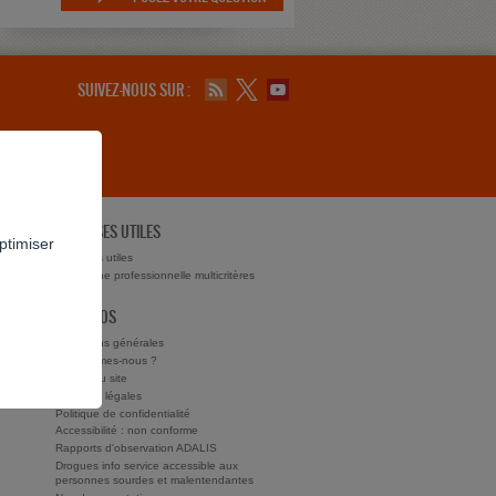
SUIVEZ-NOUS SUR :
ADRESSES UTILES
ptimiser
ts ?
Adresses utiles
Recherche professionnelle multicritères
À PROPOS
Conditions générales
Qui sommes-nous ?
Charte du site
Mentions légales
Politique de confidentialité
Accessibilité : non conforme
Rapports d'observation ADALIS
Drogues info service accessible aux
personnes sourdes et malentendantes