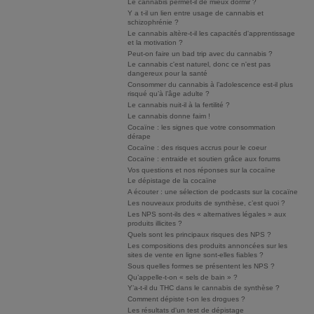
Le cannabis permet-il de mieux dormir ?
Y a t-il un lien entre usage de cannabis et
schizophrénie ?
Le cannabis altère-t-il les capacités d'apprentissage
et la motivation ?
Peut-on faire un bad trip avec du cannabis ?
Le cannabis c'est naturel, donc ce n'est pas
dangereux pour la santé
Consommer du cannabis à l’adolescence est-il plus
risqué qu’à l’âge adulte ?
Le cannabis nuit-il à la fertilité ?
Le cannabis donne faim !
Cocaïne : les signes que votre consommation
dérape
Cocaïne : des risques accrus pour le coeur
Cocaïne : entraide et soutien grâce aux forums
Vos questions et nos réponses sur la cocaïne
Le dépistage de la cocaïne
A écouter : une sélection de podcasts sur la cocaïne
Les nouveaux produits de synthèse, c’est quoi ?
Les NPS sont-ils des « alternatives légales » aux
produits illicites ?
Quels sont les principaux risques des NPS ?
Les compositions des produits annoncées sur les
sites de vente en ligne sont-elles fiables ?
Sous quelles formes se présentent les NPS ?
Qu’appelle-t-on « sels de bain » ?
Y’a-t-il du THC dans le cannabis de synthèse ?
Comment dépiste t-on les drogues ?
Les résultats d'un test de dépistage