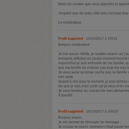
Merci du soutien que vous apportez et apport
J'espère que de votre côté cela n'est pas trop 
Le modérateur.
Profil supprimé
- 12/10/2017 à 15h11
Bonjour modérateur
Je n'ai aucun mérite, je soutien ariann car j
moments difficiles où j'avais vraiment touché 
Aujourd'hui je suis entourée de ma famille, qu
que ma famille ne m'aimer pas et je me suis 
Je veux aussi qu'arrian sache que sa famille 
s'en sorte .
Quand à moi pour le moment, je suis rentrée
dis que je vais m'en sortir car je veux m'en s
Je vous tiendrai au courant de mes démarche
À bientôt.
Profil supprimé
- 16/10/2017 à 10h19
Bonjour ariann,
Je me permet de t'envoyer se message ,
Je voulais te savoir comment c'était passé 