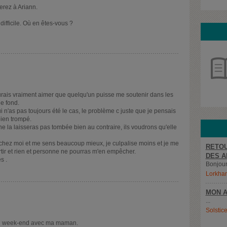
erez à Ariann.
difficile. Où en êtes-vous ?
'aurais vraiment aimer que quelqu'un puisse me soutenir dans les
le fond.
i n'as pas toujours été le cas, le problème c juste que je pensais
bien trompé.
ne la laisseras pas tombée bien au contraire, ils voudrons qu'elle
 chez moi et me sens beaucoup mieux, je culpalise moins et je me
RETOU
ortir et rien et personne ne pourras m'en empêcher.
DES A
s .
Bonjour,
Lorkha
MON A
...
Solstic
ton week-end avec ma maman.