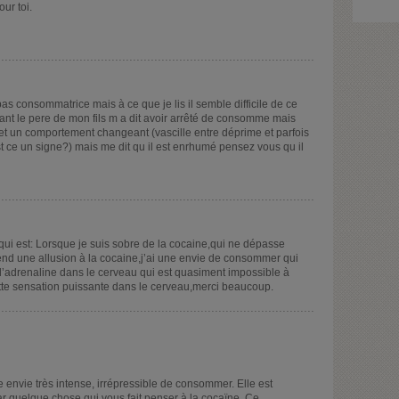
ur toi.
pas consommatrice mais à ce que je lis il semble difficile de ce
ant le pere de mon fils m a dit avoir arrêté de consomme mais
 et un comportement changeant (vascille entre déprime et parfois
 est ce un signe?) mais me dit qu il est enrhumé pensez vous qu il
qui est: Lorsque je suis sobre de la cocaine,qui ne dépasse
nd une allusion à la cocaine,j’ai une envie de consommer qui
adrenaline dans le cerveau qui est quasiment impossible à
ette sensation puissante dans le cerveau,merci beaucoup.
e envie très intense, irrépressible de consommer. Elle est
 quelque chose qui vous fait penser à la cocaïne. Ce