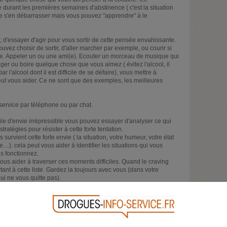
durant les premières semaines d'abstinence ( c'est la situation
e de s'en débarrasser mais vous pouvez "apprendre" à le
"; d'essayer d'agir pour vous sortir de cette pensée envahissante.
uvez choisir de sortir, d'aller marcher par exemple, ou courir si
. Appeler un ou une ami(e). Ecouter un morceau de musique qui
er ou boire quelque chose que vous aimez ( évitez l'alcool, il
 l'alcool dont il est difficile de se défaire), vous mettre à
 peut vous aider. Ce ne sont que des exemples, les meilleures
service par téléphone ou par chat.
le d'envie irrépressible vous pouvez essayer d'analyser ce qui
atégies pour résister à cette forte tentation.
urvient cette forte envie ( la situation, votre humeur, votre état
...). cela peut vous aider à identifier les situations qui vous
s fonctionnez.
 vous aider à traverser ces moments difficiles. Quand le craving
tant à cette liste. Gardez la toujours avec vous (dans votre
i ne vous quitte pas).
ès puissant mais ne dure pas très longtemps à chaque fois.