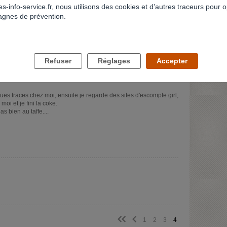
s-info-service.fr, nous utilisons des cookies et d’autres traceurs pour o
gnes de prévention.
Refuser
Réglages
Accepter
n a, mais le pire c'est que de temps en temps, je dirai 1 fois par
s traces chez moi, ensuite je regarde des sites d'escompte girl,
moi et je fini la coke.
s bien au taffe....
<<
<
1
2
3
4