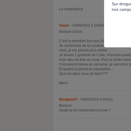
Sur drogue
nos campa
La modératrice
Ouyte
- 14/09/2023 à 22h56
Bonjour à tous,
C'est la première fois que j'écris sur un forum.
Je consomme de la cocaine, en soirée si il y e
mois, je me prends d'un délire:
Je trouve 1 gramme de Coke, m'envoie quelque
et je vais me tirer un coup. Puis je rentre chez 
Cela peut m'arrive en semaine, je suis donc pa
Et quand j'y pense je culpabilise....
Que me direz vous de faire???
Merci
Morgane67
- 09/03/2024 à 00h12
Bonjour
Ouyte tu en consomme encore ?