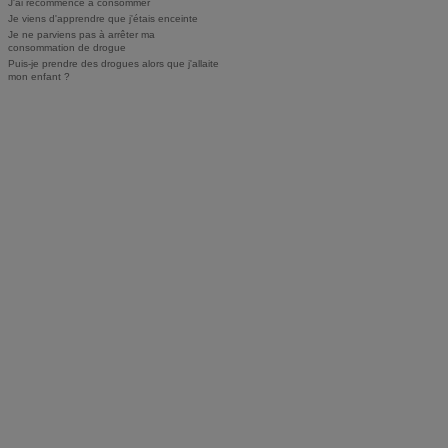
J'ai recommencé à consommer
Je viens d'apprendre que j'étais enceinte
Je ne parviens pas à arrêter ma
consommation de drogue
Puis-je prendre des drogues alors que j'allaite
mon enfant ?