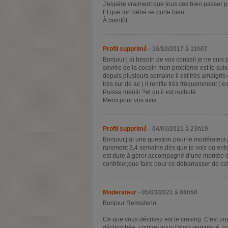
J'espère vraiment que tous ces bien passer po
Et que ton bébé se porte bien .
À bientôt.
Profil supprimé
- 16/10/2017 à 11h07
Bonjour j ai besoin de vos conseil je ne suis 
sevrée de la cocain mon problème est le suiv
depuis plusieurs semaine il est très amaigris
très sur de lui ) il renifle très fréquemment (
Puisse mentir ?et qu il est rechuté
Merci pour vos avis
Profil supprimé
- 04/03/2021 à 23h19
Bonjour,j’ai une question pour le modérateur,
rarement 3,4 semaine,dès que je vois ou ente
est dure à gérer accompagné d’une montée d’
contrôler,que faire pour ce débarrasser de c
Moderateur
- 05/03/2021 à 08h50
Bonjour Remisterio,
Ce que vous décrivez est le craving. C'est un
déclenchée, comme vous l'avez remarqué, par