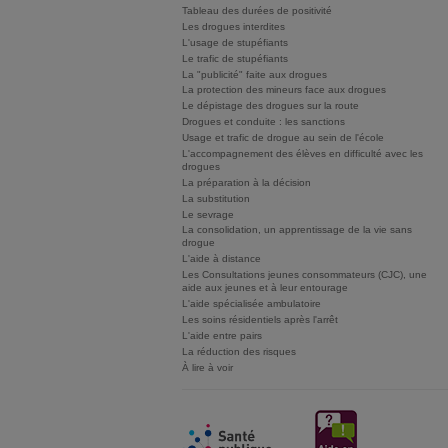
Tableau des durées de positivité
Les drogues interdites
L'usage de stupéfiants
Le trafic de stupéfiants
La "publicité" faite aux drogues
La protection des mineurs face aux drogues
Le dépistage des drogues sur la route
Drogues et conduite : les sanctions
Usage et trafic de drogue au sein de l'école
L'accompagnement des élèves en difficulté avec les
drogues
La préparation à la décision
La substitution
Le sevrage
La consolidation, un apprentissage de la vie sans
drogue
L'aide à distance
Les Consultations jeunes consommateurs (CJC), une
aide aux jeunes et à leur entourage
L'aide spécialisée ambulatoire
Les soins résidentiels après l'arrêt
L'aide entre pairs
La réduction des risques
À lire à voir