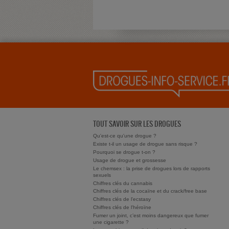
TOUT SAVOIR SUR LES DROGUES
Qu'est-ce qu'une drogue ?
Existe t-il un usage de drogue sans risque ?
Pourquoi se drogue t-on ?
Usage de drogue et grossesse
Le chemsex : la prise de drogues lors de rapports
sexuels
Chiffres clés du cannabis
Chiffres clés de la cocaïne et du crack/free base
Chiffres clés de l'ecstasy
Chiffres clés de l'héroïne
Fumer un joint, c’est moins dangereux que fumer
une cigarette ?