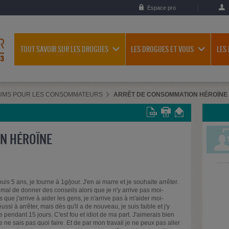
Espace pro
TOUT SAVOIR SUR LES DROGUES
LES DROGUES ET VOUS
LES
UMS POUR LES CONSOMMATEURS
ARRÊT DE CONSOMMATION HÉROÏNE
N HÉROÏNE
s 5 ans, je tourne à 1g/jour. J'en ai marre et je souhaite arrêter.
s mal de donner des conseils alors que je n'y arrive pas moi-
que j'arrive à aider les gens, je n'arrive pas à m'aider moi-
si à arrêter, mais dès qu'il a de nouveau, je suis faible et j'y
e pendant 15 jours. C'est fou et idiot de ma part. J'aimerais bien
e ne sais pas quoi faire. Et de par mon travail je ne peux pas aller