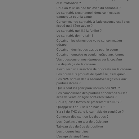
et la motivation ?
Peut-on faire un bad trip avec du cannabis ?
Le cannabis c'est naturel, donc ce n'est pas
dangereux pour la santé
Consommer du cannabis à l’adolescence est-il plus
risqué qu’à l’âge adulte ?
Le cannabis nuit-il à la fertilité ?
Le cannabis donne faim !
Cocaïne : les signes que votre consommation
dérape
Cocaïne : des risques accrus pour le coeur
Cocaïne : entraide et soutien grâce aux forums
Vos questions et nos réponses sur la cocaïne
Le dépistage de la cocaïne
A écouter : une sélection de podcasts sur la cocaïne
Les nouveaux produits de synthèse, c’est quoi ?
Les NPS sont-ils des « alternatives légales » aux
produits illicites ?
Quels sont les principaux risques des NPS ?
Les compositions des produits annoncées sur les
sites de vente en ligne sont-elles fiables ?
Sous quelles formes se présentent les NPS ?
Qu’appelle-t-on « sels de bain » ?
Y’a-t-il du THC dans le cannabis de synthèse ?
Comment dépiste t-on les drogues ?
Les résultats d'un test de dépistage
Tableau des durées de positivité
Les drogues interdites
L'usage de stupéfiants