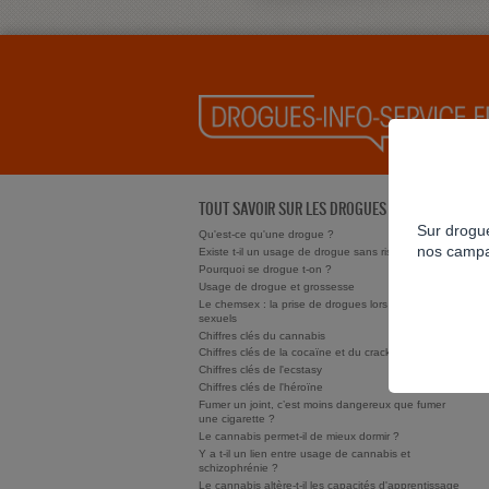
TOUT SAVOIR SUR LES DROGUES
Sur drogue
Qu'est-ce qu'une drogue ?
nos campa
Existe t-il un usage de drogue sans risque ?
Pourquoi se drogue t-on ?
Usage de drogue et grossesse
Le chemsex : la prise de drogues lors de rapports
sexuels
Chiffres clés du cannabis
Chiffres clés de la cocaïne et du crack/free base
Chiffres clés de l'ecstasy
Chiffres clés de l'héroïne
Fumer un joint, c’est moins dangereux que fumer
une cigarette ?
Le cannabis permet-il de mieux dormir ?
Y a t-il un lien entre usage de cannabis et
schizophrénie ?
Le cannabis altère-t-il les capacités d'apprentissage