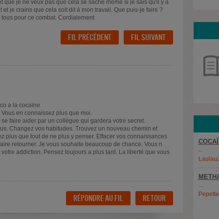
t que je ne veux pas que cela se sache même si je sais qu'il y a
t et je crains que cela soit dit à mon travail. Que puis-je faire ?
à tous pour ce combat. Cordialement
FIL PRÉCÉDENT
FIL SUIVANT
ico a la cocaïne
 Vous en connaissez plus que moi.
se faire aider par un collègue qui gardera votre secret.
ous. Changez vos habitudes. Trouvez un nouveau chemin et
ayez plus que tout de ne plus y penser. Effacer vos connaissances
COCAÏ
 faire retourner. Je vous souhaite beaucoup de chance. Vous n
...
 votre addiction. Pensez toujours a plus tard. La liberté que vous
Laulau
METH
...
Pepett
RÉPONDRE AU FIL
RETOUR