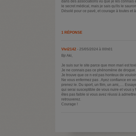
dans des associations vu que je les connais e
le secret médical, mais je sais qu'ils le sauron
Désolé pour ce pavé, et courage à toutes et 
1 RÉPONSE
Vivi2142
- 25/05/2024 à 00h01
Bjr Aki,
Je suis sur le site parce que mon mari est tox
Je ne connais pas ce phénomène de drogue.
Je trouve que ce n est pas honteux de vouloir 
Ne vous enfermez pas . Ayez confiance en v
prenez le. Du sport, un film, un ami,..... Ess
qui serai susceptible de vous nuire et vous y
êtes pas faible si vous avez réussi à admettre
retrouverez.
Courage !