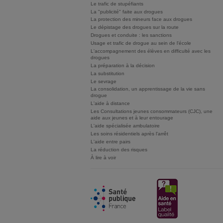
Le trafic de stupéfiants
La "publicité" faite aux drogues
La protection des mineurs face aux drogues
Le dépistage des drogues sur la route
Drogues et conduite : les sanctions
Usage et trafic de drogue au sein de l'école
L'accompagnement des élèves en difficulté avec les
drogues
La préparation à la décision
La substitution
Le sevrage
La consolidation, un apprentissage de la vie sans
drogue
L'aide à distance
Les Consultations jeunes consommateurs (CJC), une
aide aux jeunes et à leur entourage
L'aide spécialisée ambulatoire
Les soins résidentiels après l'arrêt
L'aide entre pairs
La réduction des risques
À lire à voir