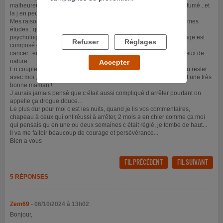
malheureusement quand je suis rentré en France j ai craqué et refumé...et
la j en peu plus d être comme ça donc 2eme tentative d arrêt
Mes raisons, avec le recul je réalise que ça a détruit ma scolarité, mes
études...que j ai perdu pleins de copines, que je suis instable
psychologiquement, phases de dépression..ect , que mon entourage est
Refuser
Réglages
composé que de defoncés, sans parler des risques pour la santé :
cancer...ect et la peur de perdre ma petite famille, je suis très anxieux de
nature..
Accepter
En couple avec 2 enfants, je sais pas comment ma compagne a pu rester
avec moi , elle fume aussi mais elle gère bien mieux que moi c est une très
bonne maman !
J aurais jamais pensé que c était aussi compliqué d arrêter pourtant on
appelle ça drogue douce...
Le plus dur pour moi c est les nuits, quand je lis vos commentaires,
chapeau à ceux qui ont réussi à arrêter, 2 mois a en chier comme ça moi
qui pensais qu en une ou deux semaines c était réglé, je tombe de haut...
Il va me falloir beaucoup de courage et persévérance...
Bien a vous
FIL PRÉCÉDENT
FIL SUIVANT
5 RÉPONSES
Zem69
- 06/10/2024 à 13h02
Bonjour,