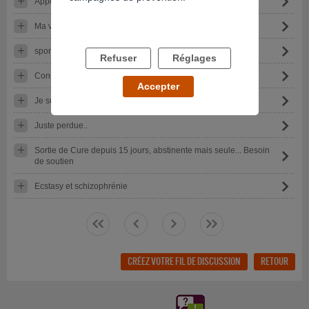
Appel au secours
Ma vie s'écroule
sport et dépendance
Refuser
Réglages
Conso de crack
Accepter
Je suis bipolaire et Addict
Juste perdue..
Sortie de Cure depuis 15 jours, abstinente mais seule... Besoin
de soutien
Ecstasy et schizophrénie
<<
<
>
>>
CRÉEZ VOTRE FIL DE DISCUSSION
RETOUR