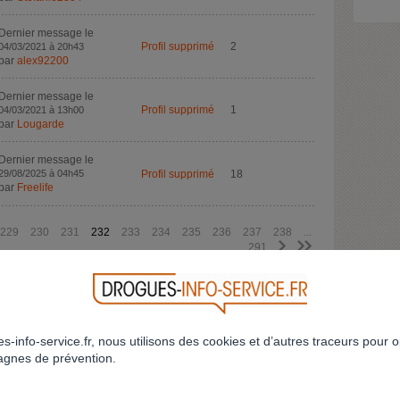
Dernier message le
Profil supprimé
2
04/03/2021 à 20h43
par
alex92200
Dernier message le
Profil supprimé
1
04/03/2021 à 13h00
par
Lougarde
Dernier message le
29/08/2025 à 04h45
Profil supprimé
18
par
Freelife
229
230
231
232
233
234
235
236
237
238
...
>
>>
291
CRÉEZ VOTRE FIL DE DISCUSSION
RETOUR
s-info-service.fr, nous utilisons des cookies et d’autres traceurs pour o
gnes de prévention.