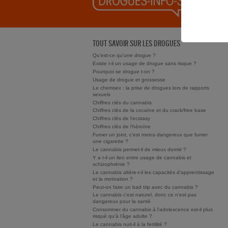
TOUT SAVOIR SUR LES DROGUES
Qu'est-ce qu'une drogue ?
Existe t-il un usage de drogue sans risque ?
Pourquoi se drogue t-on ?
Usage de drogue et grossesse
Le chemsex : la prise de drogues lors de rapports
sexuels
Chiffres clés du cannabis
Chiffres clés de la cocaïne et du crack/free base
Chiffres clés de l'ecstasy
Chiffres clés de l'héroïne
Fumer un joint, c’est moins dangereux que fumer
une cigarette ?
Le cannabis permet-il de mieux dormir ?
Y a t-il un lien entre usage de cannabis et
schizophrénie ?
Le cannabis altère-t-il les capacités d'apprentissage
et la motivation ?
Peut-on faire un bad trip avec du cannabis ?
Le cannabis c'est naturel, donc ce n'est pas
dangereux pour la santé
Consommer du cannabis à l’adolescence est-il plus
risqué qu’à l’âge adulte ?
Le cannabis nuit-il à la fertilité ?