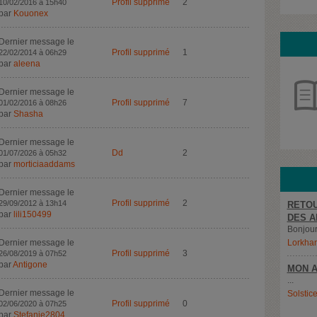
Profil supprimé
2
10/02/2016 à 15h40
par
Kouonex
Dernier message le
Profil supprimé
1
22/02/2014 à 06h29
par
aleena
Dernier message le
Profil supprimé
7
01/02/2016 à 08h26
par
Shasha
Dernier message le
Dd
2
01/07/2026 à 05h32
par
morticiaaddams
Dernier message le
Profil supprimé
2
29/09/2012 à 13h14
RETOU
par
lili150499
DES A
Bonjour,
Dernier message le
Lorkha
Profil supprimé
3
26/08/2019 à 07h52
par
Antigone
MON A
...
Dernier message le
Solstic
Profil supprimé
0
02/06/2020 à 07h25
par
Stefanie2804