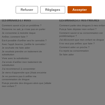
Refuser
Réglages
Accepter
LES DROGUES ET VOUS
LES DROGUES ET VOS PROCHES
Comment savoir si j'ai un problème ?
Comment parler des drogues à mes enfan
Personne ne sait, je n'ose pas en parler
Puis-je faire dépister mon enfant ?
Je consomme à moindre risque
Comment savoir si sa consommation est
problématique ?
Arrêter, comment faire ?
J'ai découvert que mon enfant se drogue
Est-il possible d'arrêter seul le cannabis ?
Il ne veut pas arrêter, que faire ?
Avec l'appli Jeanne, j'arrête le cannabis !
Comment aider un proche ?
Je souhaite me faire aider
Il a repris sa consommation
Je voudrais prendre un traitement de
substitution
Se faire aider
Vivre avec la substitution
J'ai envie d'arrêter mon traitement de
substitution
J'ai recommencé à consommer
Je viens d'apprendre que j'étais enceinte
Je ne parviens pas à arrêter ma
consommation de drogue
Puis-je prendre des drogues alors que j'allaite
mon enfant ?