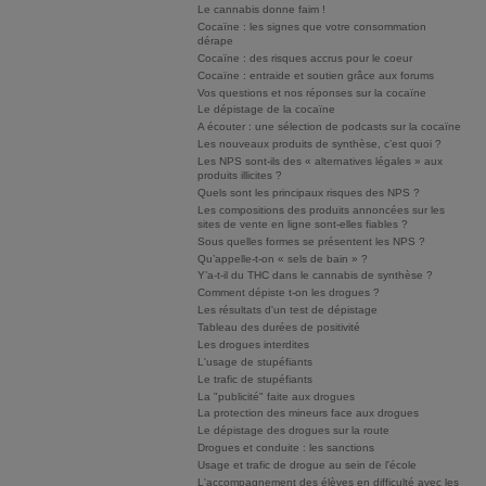
Le cannabis donne faim !
Cocaïne : les signes que votre consommation
dérape
Cocaïne : des risques accrus pour le coeur
Cocaïne : entraide et soutien grâce aux forums
Vos questions et nos réponses sur la cocaïne
Le dépistage de la cocaïne
A écouter : une sélection de podcasts sur la cocaïne
Les nouveaux produits de synthèse, c’est quoi ?
Les NPS sont-ils des « alternatives légales » aux
produits illicites ?
Quels sont les principaux risques des NPS ?
Les compositions des produits annoncées sur les
sites de vente en ligne sont-elles fiables ?
Sous quelles formes se présentent les NPS ?
Qu’appelle-t-on « sels de bain » ?
Y’a-t-il du THC dans le cannabis de synthèse ?
Comment dépiste t-on les drogues ?
Les résultats d'un test de dépistage
Tableau des durées de positivité
Les drogues interdites
L'usage de stupéfiants
Le trafic de stupéfiants
La "publicité" faite aux drogues
La protection des mineurs face aux drogues
Le dépistage des drogues sur la route
Drogues et conduite : les sanctions
Usage et trafic de drogue au sein de l'école
L'accompagnement des élèves en difficulté avec les