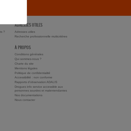
ADRESSES UTILES
ts ?
Adresses utiles
Recherche professionnelle multicritères
À PROPOS
Conditions générales
Qui sommes-nous ?
Charte du site
Mentions légales
Politique de confidentialité
Accessibilité : non conforme
Rapports d'observation ADALIS
Drogues info service accessible aux
personnes sourdes et malentendantes
Nos documentations
Nous contacter