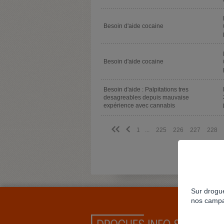
Besoin d'aide cocaine
Besoin d'aide cocaine
Besoin d'aide : Palpitations tres
desagreables depuis mauvaise
expérience avec cannabis
<<
<
1
...
225
226
227
228
Sur drogue
nos campa