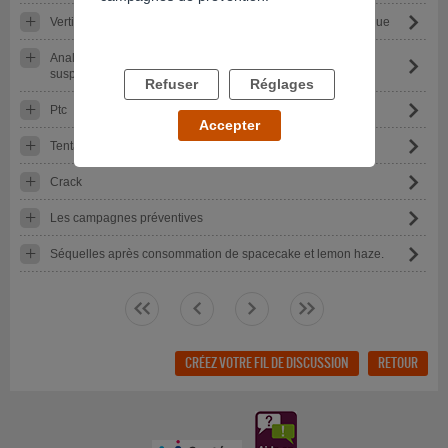
Vertiges et brouillard mental depuis une soirée coke + panique
Analyse urinaire pour la commission médicale suite à une
suspension de permis pour usage de cannabis
Refuser
Réglages
Ptc
Accepter
Tentative d abstinence cocaïne
Crack
Les campagnes préventives
Séquelles après consommation de spacecake et lemon haze.
<<
<
>
>>
CRÉEZ VOTRE FIL DE DISCUSSION
RETOUR