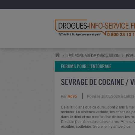
LES FORUMS DE DISCUSSION
FOR
FORUMS POUR L'ENTOURAGE
SEVRAGE DE COCAINE / V
Par
Md95
Posté le 18/05/2026 à 16h39
Cela fait 6 ans que ca dure...dont 2 ans à me
rechuter. La violence verbale, les crises de pa
dans le déni et me rend fautive de tous les mau
Des fois j'ai même des idées noires. Mon suivi 
écoutée, soutenue. Seule je n y arrive plus !