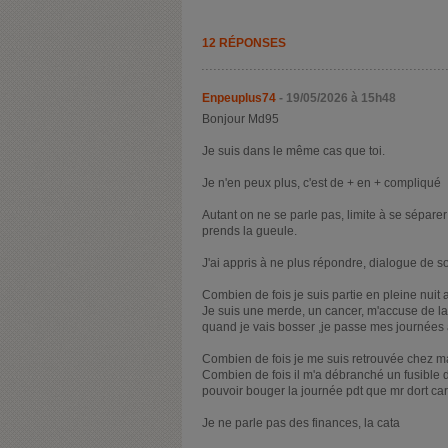
12 RÉPONSES
Enpeuplus74
- 19/05/2026 à 15h48
Bonjour Md95
Je suis dans le même cas que toi.
Je n'en peux plus, c'est de + en + compliqué
Autant on ne se parle pas, limite à se séparer d
prends la gueule.
J'ai appris à ne plus répondre, dialogue de s
Combien de fois je suis partie en pleine nuit a
Je suis une merde, un cancer, m'accuse de la
quand je vais bosser ,je passe mes journées à 
Combien de fois je me suis retrouvée chez m
Combien de fois il m'a débranché un fusible d
pouvoir bouger la journée pdt que mr dort ca
Je ne parle pas des finances, la cata