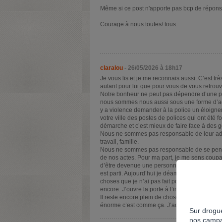
Même si ce post n'apporte pas bcp de réponses
Courage à nous toutes/ tous.
claralou
- 26/05/2026 à 18h17
Je vous lis et je me reconnais aussi. C’est trè
autant pour lui que pour vous de vous retrouv
Notre bonheur ne peut pas dépendre d’une pe
nous sommes nous aussi sous une forme d’addi
y a violence demander à la police un éloign
votre ville des postes de polices qui ont été fo
démarche et c’est mieux de faire face à des 
Nous ne sommes pas responsable de leur addi
travail, famille.
Nous ne sommes pas responsable de se pens
de nos actes. Pour ma part, je me sens coupab
d’être devenue une personne méchante. Je ne 
est parti. Aujourd’hui je déambule dans un s
choses que je n’ai pas fait pour moi. Je me d
encore. J’ouvre la porte à l’inconnu.
Il reste encore plein de choses à faire. Beauc
énorme c’est comme ça. J’accepte la ou j’en s
Sur drogue
nos campa