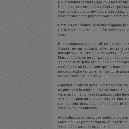
Nous sommes rassurés que vous fassiez des 
l'abri chez un proche, notamment vos papiers d
yeux au cas où vous deviez partir précipitamm
vous accueillent et puissent vous aider à appe
Enfin, s'il était violent, acceptez d'appeler l
C'est difficile mais cela peut être nécessaire 
vous.
Nous comprenons tout à fait qu'on puisse se s
choses : ne pas réussir à l'aider, ne pas réuss
transgression de ses propres valeurs, d'être e
Mais en réalité on ne voit pas venir les chos
situation se dégrade et que les violences arr
confiance et on fait en sorte qu'elle fonction
de comprendre véritablement ce qui se passe
de sa propre faute, à essayer de s'adapter da
A partir d'un certain niveau - mais à force d'a
ne plus subir la relation et de se remettre a
votre personne doit être respectée, votre trav
sentiments pour lui votre relation, en l'état 
car il faut être deux et parler à peu près le
cocaïne) pour s'entendre.
Alors allez parler, oui, à des soutiens profes
dans le but de prendre soin de vous et de vo
vos proches (au-delà de votre mère peut-être)