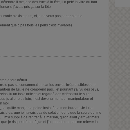
fendre il me jette des trucs à la tête, il a peté la vitre du four
ence si j'avais pris ça sur la tête
courante n'existe plus, et je ne veux pas porter plainte
sement que c pas tous les jours c'est invivable)
de a tout détruit.
n’arrete pas sa consommation car les envies irrépressibles dont
 autour de lui, je ne comprend pas... et pourtant j’ai vu des psys,
cins, lu un tas d'articles et regardé des vidéos sur le sujet.
tjs aller plus loin, il est devenu menteur, manipulateur et
ur moi.
 j’ai quitté mon job a peine installée a mon bureau. Je lui ai
is plus, que je n'avais pas de solution donc que la seule qui me
 il m’a supplié de rentrer à la maison, qu'on allait y arriver mais
s que je risque d’être déçue et j’ai peur de ne pas me relever la