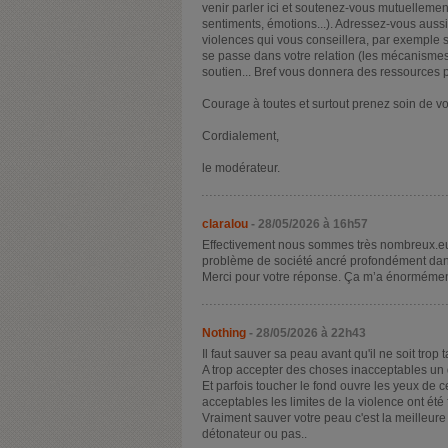
venir parler ici et soutenez-vous mutuellement
sentiments, émotions...). Adressez-vous auss
violences qui vous conseillera, par exemple 
se passe dans votre relation (les mécanismes
soutien... Bref vous donnera des ressources p
Courage à toutes et surtout prenez soin de vo
Cordialement,
le modérateur.
claralou
- 28/05/2026 à 16h57
Effectivement nous sommes très nombreux.eus
problème de société ancré profondément dans 
Merci pour votre réponse. Ça m’a énorméme
Nothing
- 28/05/2026 à 22h43
Il faut sauver sa peau avant qu'il ne soit trop t
A trop accepter des choses inacceptables un dr
Et parfois toucher le fond ouvre les yeux de
acceptables les limites de la violence ont été 
Vraiment sauver votre peau c'est la meilleure
détonateur ou pas..