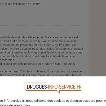
, ça me fait du bien de l'écrire.
s difficile de sortir de cette emprise. Mais la seule manière est
er seul.e. Afin de retrouver ce qui vous donne envie de vivre.
rsonne qui ne prend pas soin de nous. C’est très dure. Car
tion. Prenez distance, poser des limites. Vous pouvez lorsqu’il
ement de la personne. Je vous conseille de vous renseigner dans
rmé pour de tel situation. C’est déjà très dure de faire cette
gens formés.
ction et des conséquences qu’il auront à subir, logement,
é l’entourage. C’est leur problème. Nous sommes responsable
le d’avoir pétés des câbles, d’avoir dit des choses horribles et
veux pas être cette personne. Cela fait que trois semaines qu’il
entiment de culpabilité mais en même temps je regarde aussi les
emande ce que j’ai besoin pour aller bien et je ne sais pas
oup d’infertile. Je l’aime encore et je suis dans une contradiction
uis aujourd’hui.
s-info-service.fr, nous utilisons des cookies et d’autres traceurs pour o
gnes de prévention.