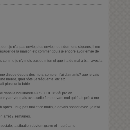
e, dont je n'ai pas envie, plus envie, nous dormons séparés, il me
s dégager de la maison etc comment puis je encore avoir envie de
 comme je n'y mets pas du mien et que il a du mal à b..... avec la
 disque depuis des mois, combien j'ai d'amants? que je vais
ne merde, quel hôtel je fréquente, etc etc
it plus sur la table.
ne dans la bouilloire!! AU SECOURS tél pro en +
is par y arriver mais avec cette furie devant moi qui était prêt à me
h après il bug pas mal et ce matin je devais bosser avec.. je n'ai
en arrêt 2 semaines.
 sociale, la situation devient grave et inquiétante