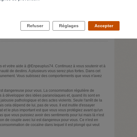
 je trouve.
té?
s donc je me vois mal vous donner des conseils... le seul truc
Refuser
Réglages
Accepter
il soit trop tard" . Quand il est "normal" est ce que vous avez
 et votre aide à @Enpeuplus74. Continuez à vous soutenir et à
té de destins. A plusieurs vous serez plus fortes. Dans cet
cunement. Vous subissez des comportements que vous n'avez
est dangereuse pour vous. La consommation régulière de
 à développer des idées paranoïaques et, quand ils sont en
jalousie pathologique et des actes violents. Seule l'arrêt de la
 cela dépend de lui, pas de vous. Il est inutile d'essayer
at et le plus important est que vous vous protégiez avant qu'un
s que vous puissiez avoir des sentiments pour lui mais là n'est
ation de couple avec lui est dangereux pour vous. Ce n'est en
e consommation de cocaïne dans lequel il est plongé qui veut