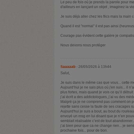
Le peu de fois où je prends la parole pour me dé
d'ailleurs en lançant un objet , imaginez la viol
Je suis déjà aller chez les flics mais la main 
Quand il est "normal" il est pas ainsi (heureu
Courage pas évident cette galère je compatis
Nous devons nous protéger
Saaaaab
- 26/05/2026 à 13h44
Salut,
Je suis dans le même cas que vous... cette mer
Aujourd’hui je ne sais plus où j'en suis... il 
plus fortes, mais quand je vois ce qu’il détruit
j’ai écrit a des addictologues, j’ai vu des méde
Malgré ça je ne comprend pas comment on peut 
rejette sans cesse la faute de ses cracages s
Aujourd'hui je suis a bout, au bout du rouleau,
envoyé un msg en lui disant que je n’en pouva
semblait réalisable c’est de tout abandonner...
j’ai bien peur que ca ne change rien... je sen
prochaine fois... pour de bon.