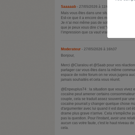
Saaaaab
- 27/05/2026 à 11h05
Mais vous êtes dans une situation dangereuse
Est-ce que il a encore des moments de lucidi
Je n’ai moi même pas de solution a mes souci
que je peux vous dire c’est "n'attendez pas qu’
l’impression que ca vaut vraiment le coup ?
Moderateur
- 27/05/2026 à 16h37
Bonjour,
Merci @Claralou et @Saab pour vos réactions
partager car vous êtes dans la même communau
espace de notre forum on ne vous jugera au
jamais souhaités et cela vous réunit.
@Enpeuplus74 : la situation que vous vivez 
cocaïne peut amener certains consommateurs
couple, cela se traduit assez souvent par une 
cocaïne pourrait y changer quelque chose mais
d'argumenter avec lui quand il est dans cet ét
drame plus grave n'arrive. Cela n'empêche pa
pas la question. Pour l'instant, avoir une rel
aucun cas votre faute, c'est le haut niveau d
cela.