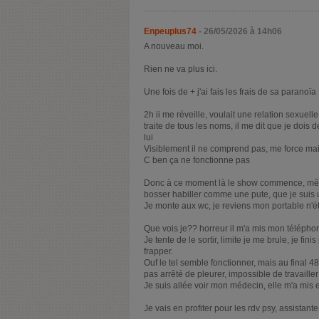
Enpeuplus74
- 26/05/2026 à 14h06
A nouveau moi.
Rien ne va plus ici.
Une fois de + j'ai fais les frais de sa paranoïa
2h ii me réveille, voulait une relation sexuell
traite de tous les noms, il me dit que je doi
lui
Visiblement il ne comprend pas, me force mais
C ben ça ne fonctionne pas
Donc à ce moment là le show commence, même
bosser habiller comme une pute, que je suis u
Je monte aux wc, je reviens mon portable n'éta
Que vois je?? horreur il m'a mis mon télépho
Je tente de le sortir, limite je me brule, je fin
frapper.
Ouf le tel semble fonctionner, mais au final 48
pas arrêté de pleurer, impossible de travailler
Je suis allée voir mon médecin, elle m'a mis 
Je vais en profiter pour les rdv psy, assistante