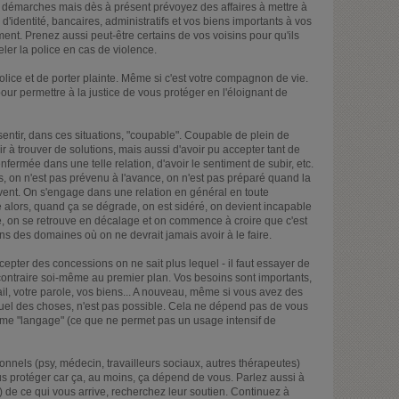
démarches mais dès à présent prévoyez des affaires à mettre à
'identité, bancaires, administratifs et vos biens importants à vos
ent. Prenez aussi peut-être certains de vos voisins pour qu'ils
ler la police en cas de violence.
a police et de porter plainte. Même si c'est votre compagnon de vie.
pour permettre à la justice de vous protéger en l'éloignant de
entir, dans ces situations, "coupable". Coupable de plein de
ir à trouver de solutions, mais aussi d'avoir pu accepter tant de
nfermée dans une telle relation, d'avoir le sentiment de subir, etc.
es, on n'est pas prévenu à l'avance, on n'est pas préparé quand la
ivent. On s'engage dans une relation en général en toute
ne alors, quand ça se dégrade, on est sidéré, on devient incapable
, on se retrouve en décalage et on commence à croire que c'est
ns des domaines où on ne devrait jamais avoir à le faire.
ccepter des concessions on ne sait plus lequel - il faut essayer de
u contraire soi-même au premier plan. Vos besoins sont importants,
ail, votre parole, vos biens... A nouveau, même si vous avez des
actuel des choses, n'est pas possible. Cela ne dépend pas de vous
 même "langage" (ce que ne permet pas un usage intensif de
sionnels (psy, médecin, travailleurs sociaux, autres thérapeutes)
us protéger car ça, au moins, ça dépend de vous. Parlez aussi à
 de ce qui vous arrive, recherchez leur soutien. Continuez à