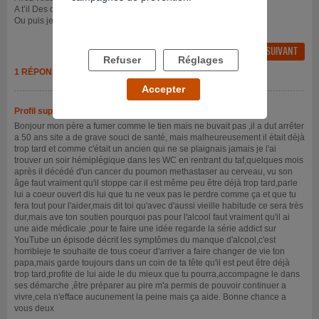
A t’il Des centres qui peuvent m’aider à résoudre ce problème ?
Ou puis je en parler ?
FIL PRÉCÉDENT
FIL SUIVANT
Refuser
Réglages
1 RÉPONSE
Accepter
Profil supprimé
- 11/10/2018 à 06h16
Bonjour mon père a fumer comme le tien mais ne buvait pas ,il a dut arrêter
a 50 ans site a de grave souci de santé, mais malheureusement il était déjà
trop tard et comme c'était un ancien qui ne se plaignais jamais je l'ai
trouver un soir hémiplégique dans les WC en rentrant du taf,quelques mois
après il décédé d'un cancer du poumon methastaser au cerveau, vu son
âge faut vraiment qu'il stoppe car il est même peu être déjà trop tard,parle
lui a coeur ouvert dis lui que tu ne veux pas le perdre comme ça et que tu
fera tout pour l'aider,mais dit toi qu'avec d'aussi vieille habitude ce sera très
dur,mais ave ton soutien pourquoi pas pour l'alcool faut vraiment qu'il ai
une aide médicale ,pour te faire une idée regarde la série addict sur
YouTube un épisode décrit les symptômes du manque d'alcool,c'est
horribleje te souhaite de tous coeur d'arriver a faire changer de vie ton
papa,mais garde toujours dans un coin de ta tête qu'il est peut être déjà
trop tard,profite de lui aide le du mieux que tu pourra,accompagne le dans
ses démarche ,être préparer au pire m'a permis de pouvoir continuer a
vivre,cela n'efface aucunement la peine mais ça aide. Bonne chance a
vous deux