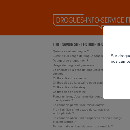
TOUT SAVOIR SUR LES DROGUES
Qu'est-ce qu'une drogue ?
Sur drogue
Existe t-il un usage de drogue sans risque ?
Pourquoi se drogue t-on ?
nos campa
Usage de drogue et grossesse
Le chemsex : la prise de drogues lors de rapports
sexuels
Chiffres clés du cannabis
Chiffres clés de la cocaïne et du crack/free base
Chiffres clés de l'ecstasy
Chiffres clés de l'héroïne
Fumer un joint, c’est moins dangereux que fumer
une cigarette ?
Le cannabis permet-il de mieux dormir ?
Y a t-il un lien entre usage de cannabis et
schizophrénie ?
Le cannabis altère-t-il les capacités d'apprentissage
et la motivation ?
Peut-on faire un bad trip avec du cannabis ?