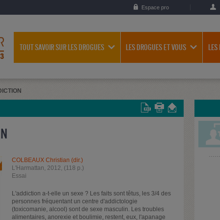
Espace pro
TOUT SAVOIR SUR LES DROGUES
LES DROGUES ET VOUS
LES
DICTION
ON
COLBEAUX Christian (dir.)
L'Harmattan, 2012, (118 p.)
Essai
L'addiction a-t-elle un sexe ? Les faits sont têtus, les 3/4 des
personnes fréquentant un centre d'addictologie
(toxicomanie, alcool) sont de sexe masculin. Les troubles
alimentaires, anorexie et boulimie, restent, eux, l'apanage