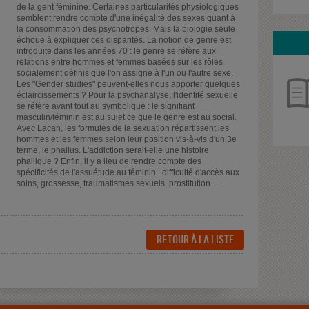
de la gent féminine. Certaines particularités physiologiques
semblent rendre compte d'une inégalité des sexes quant à
la consommation des psychotropes. Mais la biologie seule
échoue à expliquer ces disparités. La notion de genre est
introduite dans les années 70 : le genre se réfère aux
relations entre hommes et femmes basées sur les rôles
socialement définis que l'on assigne à l'un ou l'autre sexe.
Les "Gender studies" peuvent-elles nous apporter quelques
éclaircissements ? Pour la psychanalyse, l'identité sexuelle
se réfère avant tout au symbolique : le signifiant
masculin/féminin est au sujet ce que le genre est au social.
Avec Lacan, les formules de la sexuation répartissent les
hommes et les femmes selon leur position vis-à-vis d'un 3e
terme, le phallus. L'addiction serait-elle une histoire
phallique ? Enfin, il y a lieu de rendre compte des
spécificités de l'assuétude au féminin : difficulté d'accès aux
soins, grossesse, traumatismes sexuels, prostitution...
RETOUR À LA LISTE