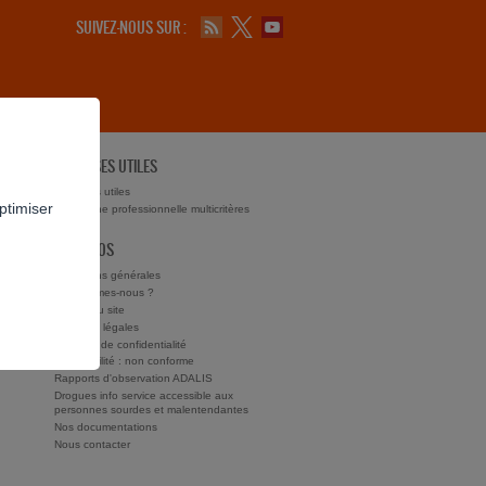
SUIVEZ-NOUS SUR :
ADRESSES UTILES
ts ?
Adresses utiles
ptimiser
Recherche professionnelle multicritères
À PROPOS
Conditions générales
Qui sommes-nous ?
Charte du site
Mentions légales
Politique de confidentialité
Accessibilité : non conforme
Rapports d'observation ADALIS
Drogues info service accessible aux
personnes sourdes et malentendantes
Nos documentations
Nous contacter