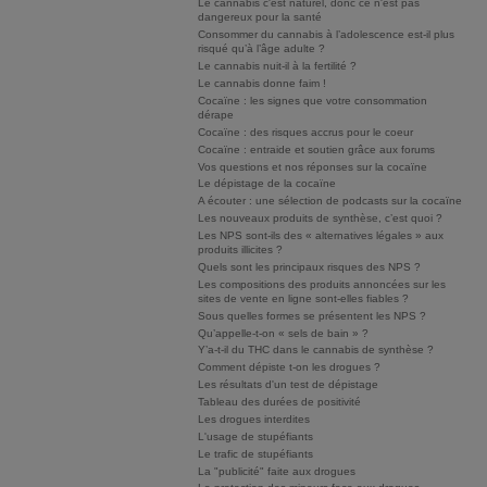
Le cannabis c'est naturel, donc ce n'est pas
dangereux pour la santé
Consommer du cannabis à l’adolescence est-il plus
risqué qu’à l’âge adulte ?
Le cannabis nuit-il à la fertilité ?
Le cannabis donne faim !
Cocaïne : les signes que votre consommation
dérape
Cocaïne : des risques accrus pour le coeur
Cocaïne : entraide et soutien grâce aux forums
Vos questions et nos réponses sur la cocaïne
Le dépistage de la cocaïne
A écouter : une sélection de podcasts sur la cocaïne
Les nouveaux produits de synthèse, c’est quoi ?
Les NPS sont-ils des « alternatives légales » aux
produits illicites ?
Quels sont les principaux risques des NPS ?
Les compositions des produits annoncées sur les
sites de vente en ligne sont-elles fiables ?
Sous quelles formes se présentent les NPS ?
Qu’appelle-t-on « sels de bain » ?
Y’a-t-il du THC dans le cannabis de synthèse ?
Comment dépiste t-on les drogues ?
Les résultats d'un test de dépistage
Tableau des durées de positivité
Les drogues interdites
L'usage de stupéfiants
Le trafic de stupéfiants
La "publicité" faite aux drogues