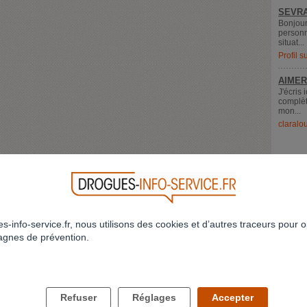
SEVRA
Bonjour
personn
situat...
Profil 
AIMER
J'écris 
complèt
mon...
claralo
s-info-service.fr, nous utilisons des cookies et d’autres traceurs pour o
gnes de prévention.
LES DROGUES ET VOUS
LES DROGUES ET VOS PROCHES
Refuser
Réglages
Accepter
Comment savoir si j'ai un problème ?
Comment parler des drogues à mes enfan