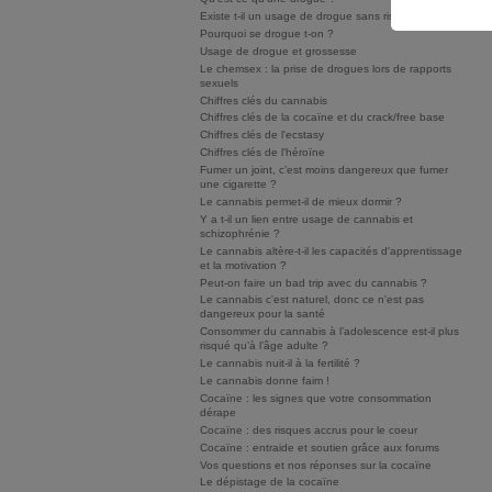
Existe t-il un usage de drogue sans risque ?
Pourquoi se drogue t-on ?
Usage de drogue et grossesse
Le chemsex : la prise de drogues lors de rapports
sexuels
Chiffres clés du cannabis
Chiffres clés de la cocaïne et du crack/free base
Chiffres clés de l'ecstasy
Chiffres clés de l'héroïne
Fumer un joint, c’est moins dangereux que fumer
une cigarette ?
Le cannabis permet-il de mieux dormir ?
Y a t-il un lien entre usage de cannabis et
schizophrénie ?
Le cannabis altère-t-il les capacités d'apprentissage
et la motivation ?
Peut-on faire un bad trip avec du cannabis ?
Le cannabis c'est naturel, donc ce n'est pas
dangereux pour la santé
Consommer du cannabis à l’adolescence est-il plus
risqué qu’à l’âge adulte ?
Le cannabis nuit-il à la fertilité ?
Le cannabis donne faim !
Cocaïne : les signes que votre consommation
dérape
Cocaïne : des risques accrus pour le coeur
Cocaïne : entraide et soutien grâce aux forums
Vos questions et nos réponses sur la cocaïne
Le dépistage de la cocaïne