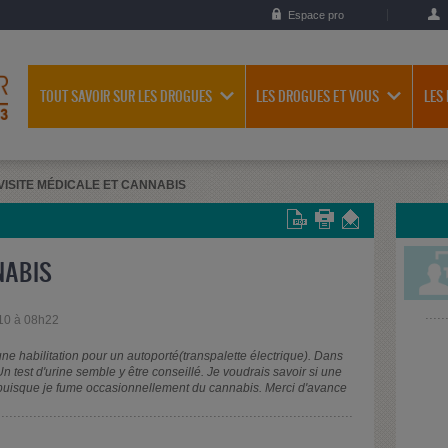
Espace pro
TOUT SAVOIR SUR LES DROGUES
LES DROGUES ET VOUS
LES
VISITE MÉDICALE ET CANNABIS
NABIS
10 à 08h22
une habilitation pour un autoporté(transpalette électrique). Dans
Un test d'urine semble y être conseillé. Je voudrais savoir si une
, puisque je fume occasionnellement du cannabis. Merci d'avance