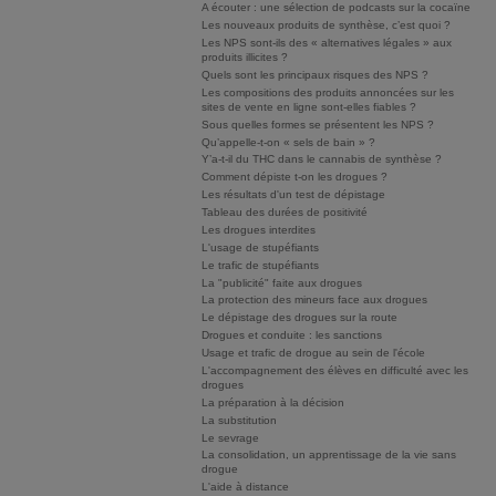
A écouter : une sélection de podcasts sur la cocaïne
Les nouveaux produits de synthèse, c’est quoi ?
Les NPS sont-ils des « alternatives légales » aux
produits illicites ?
Quels sont les principaux risques des NPS ?
Les compositions des produits annoncées sur les
sites de vente en ligne sont-elles fiables ?
Sous quelles formes se présentent les NPS ?
Qu’appelle-t-on « sels de bain » ?
Y’a-t-il du THC dans le cannabis de synthèse ?
Comment dépiste t-on les drogues ?
Les résultats d'un test de dépistage
Tableau des durées de positivité
Les drogues interdites
L'usage de stupéfiants
Le trafic de stupéfiants
La "publicité" faite aux drogues
La protection des mineurs face aux drogues
Le dépistage des drogues sur la route
Drogues et conduite : les sanctions
Usage et trafic de drogue au sein de l'école
L'accompagnement des élèves en difficulté avec les
drogues
La préparation à la décision
La substitution
Le sevrage
La consolidation, un apprentissage de la vie sans
drogue
L'aide à distance