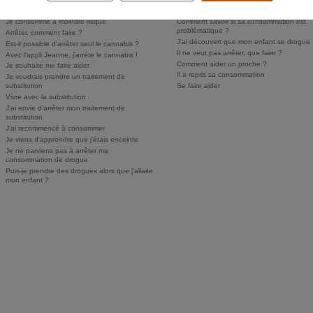
Personne ne sait, je n'ose pas en parler
Puis-je faire dépister mon enfant ?
Je consomme à moindre risque
Comment savoir si sa consommation est
problématique ?
Arrêter, comment faire ?
J'ai découvert que mon enfant se drogue
Est-il possible d'arrêter seul le cannabis ?
Il ne veut pas arrêter, que faire ?
Avec l'appli Jeanne, j'arrête le cannabis !
Comment aider un proche ?
Je souhaite me faire aider
Il a repris sa consommation
Je voudrais prendre un traitement de
substitution
Se faire aider
Vivre avec la substitution
J'ai envie d'arrêter mon traitement de
substitution
J'ai recommencé à consommer
Je viens d'apprendre que j'étais enceinte
Je ne parviens pas à arrêter ma
consommation de drogue
Puis-je prendre des drogues alors que j'allaite
mon enfant ?