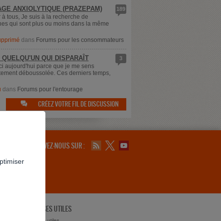
GE ANXIOLYTIQUE (PRAZEPAM)
189
 à tous, Je suis à la recherche de
es qui sont plus ou moins dans la même
supprimé
dans
Forums pour les consommateurs
 QUELQU'UN QUI DISPARAÎT
3
ici aujourd'hui parce que je me sens
ement déboussolée. Ces derniers temps,
u
dans
Forums pour l'entourage
CRÉEZ VOTRE FIL DE DISCUSSION

SUIVEZ-NOUS SUR :
ptimiser
ADRESSES UTILES
ts ?
Adresses utiles