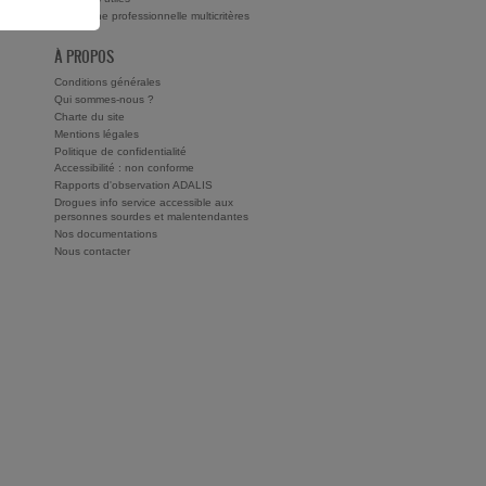
Recherche professionnelle multicritères
À PROPOS
Conditions générales
Qui sommes-nous ?
Charte du site
Mentions légales
Politique de confidentialité
Accessibilité : non conforme
Rapports d'observation ADALIS
Drogues info service accessible aux
personnes sourdes et malentendantes
Nos documentations
Nous contacter