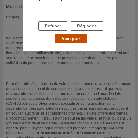
Mise en ligne le 18/12/2013
Bonjour,
Refuser
Réglages
nous comprenons vos questionnements quant à votre positionnement.
Accepter
Vivre dans l’entourage d’une personne se droguant soulève de
nombreuses questions (relationnelles, de santé, professionnelles,
financières, de conditions de vie) et induit souvent, malheureusement une
souffrance de ne savoir ou de ne pouvoir intervenir de manière plus
satisfaisante pour libérer la personne de sa dépendance.
Pour répondre à la question de votre positionnement et aux conséquences
de sa consommation et de son évolution, il serait intéressant que vous
puissiez être conseillée et soutenue par une personne tierce. De tels
soutiens sont proposés dans des centres de soins en addictologie
(CSAPA) par des professionnels spécialisés sur la question de la
dépendance. Des psychologues et/ou des travailleurs sociaux proposent
un soutien aux familles et personnes proches. Il existe différentes formes
d’accompagnement. Il peut s’agir de soutien individuel, familial ou dans un
groupe d’entraide et de parole. Le soutien individuel est généralement
apporté par un psychologue et vous est proposé le temps qui vous est
nécessaire. Le soutien familial ou la thérapie familiale (selon les
demandes et les centres de soins) nécessite la participation volontaire de